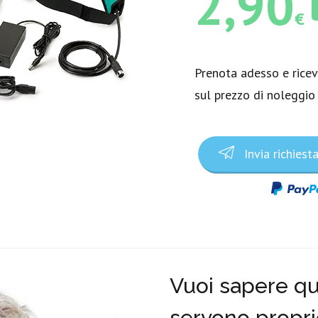
2,90
€
Prenota adesso e rice
sul prezzo di noleggio
Invia richiest
Vuoi sapere qua
servono propri