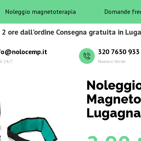
Noleggio magnetoterapia
Domande fre
 2 ore dall'ordine Consegna gratuita in Lug
fo@nolocemp.it
320 7650 933
il 24/7
Numero Verde
Noleggi
Magneto
Lugagnan