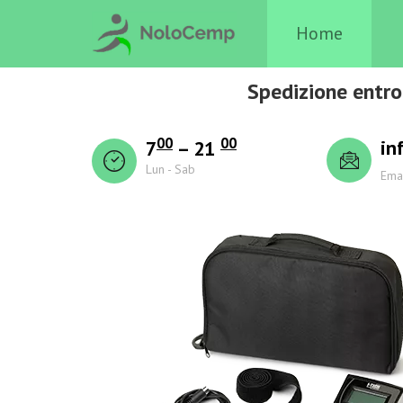
Home
Spedizione entro
00
00
in
7
– 21
Lun - Sab
Ema