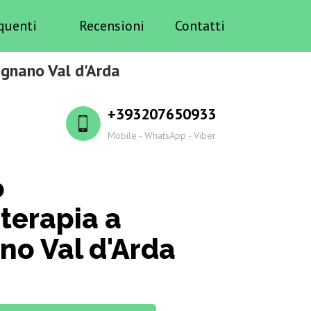
quenti
Recensioni
Contatti
agnano Val d'Arda
+393207650933
Mobile - WhatsApp - Viber
o
terapia a
o Val d'Arda