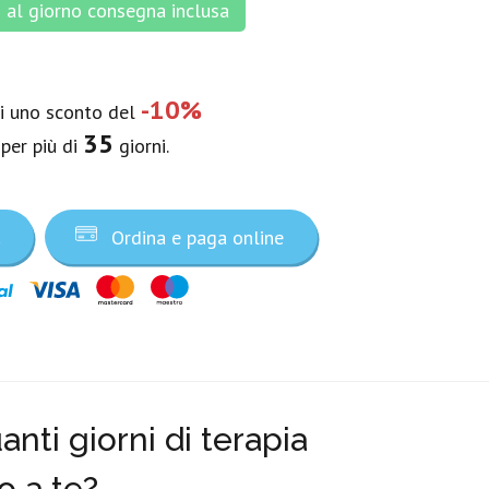
al giorno consegna inclusa
-10%
vi uno sconto del
35
 per più di
giorni.
a
Ordina e paga online
nti giorni di terapia
o a te?