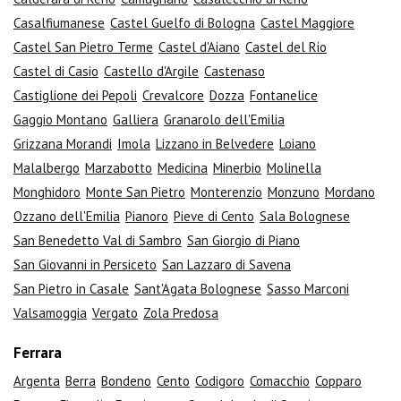
Casalfiumanese
Castel Guelfo di Bologna
Castel Maggiore
Castel San Pietro Terme
Castel d'Aiano
Castel del Rio
Castel di Casio
Castello d'Argile
Castenaso
Castiglione dei Pepoli
Crevalcore
Dozza
Fontanelice
Gaggio Montano
Galliera
Granarolo dell'Emilia
Grizzana Morandi
Imola
Lizzano in Belvedere
Loiano
Malalbergo
Marzabotto
Medicina
Minerbio
Molinella
Monghidoro
Monte San Pietro
Monterenzio
Monzuno
Mordano
Ozzano dell'Emilia
Pianoro
Pieve di Cento
Sala Bolognese
San Benedetto Val di Sambro
San Giorgio di Piano
San Giovanni in Persiceto
San Lazzaro di Savena
San Pietro in Casale
Sant'Agata Bolognese
Sasso Marconi
Valsamoggia
Vergato
Zola Predosa
Ferrara
Argenta
Berra
Bondeno
Cento
Codigoro
Comacchio
Copparo