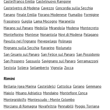
Castelfranco Emilia
Castelnuovo Rangone
Castelvetro di Modena
Cavezzo
Concordia sulla Secchia
Fanano
Finale Emilia
Fiorano Modenese
Fiumalbo
Formigine
Frassinoro
Guiglia
Lama Mocogno
Maranello
Marano sul Panaro
Medolla
Mirandola
Modena
Montecreto
Montefiorino
Montese
Nonantola
Novi di Modena
Palagano
Pavullo nel Frignano
Pievepelago
Polinago
Prignano sulla Secchia
Ravarino
Riolunato
San Cesario sul Panaro
San Felice sul Panaro
San Possidonio
San Prospero
Sassuolo
Savignano sul Panaro
Serramazzoni
Sestola
Soliera
Spilamberto
Vignola
Zocca
Rimini
Bellaria-Igea Marina
Casteldelci
Cattolica
Coriano
Gemmano
Maiolo
Misano Adriatico
Mondaino
Montefiore Conca
Montegridolfo
Montescudo - Monte Colombo
Morciano di Romagna
Novafeltria
Pennabilli
Poggio Torriana