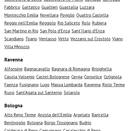
Fabbrico
Gattatico
Gualtieri
Guastalla
Luzzara
Montecchio Emilia
Novellara
Poviglio
Quattro Castella
Reggio nell'Emilia
Reggiolo
Rio Saliceto
Rolo
Rubiera
San Martino in Rio
San Polo d'Enza
Sant'Ilario d'Enza
Scandiano
Toano
Ventasso
Vetto
Vezzano sul Crostolo
Viano
Villa Minozzo
Ravenna
Alfonsine
Bagnacavallo
Bagnara di Romagna
Brisighella
Casola Valsenio
Castel Bolognese
Cervia
Conselice
Cotignola
Faenza
Fusignano
Lugo
Massa Lombarda
Ravenna
Riolo Terme
Russi
Sant'Agata sul Santerno
Solarolo
Bologna
Alto Reno Terme
Anzola dell'Emilia
Argelato
Baricella
Bentivoglio
Bologna
Borgo Tossignano
Budrio
Calderara di Reno
Camugnano
Casalecchio di Reno