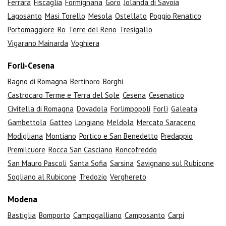
Ferrara
Fiscaglia
Formignana
Goro
Jolanda di Savoia
Lagosanto
Masi Torello
Mesola
Ostellato
Poggio Renatico
Portomaggiore
Ro
Terre del Reno
Tresigallo
Vigarano Mainarda
Voghiera
Forlì-Cesena
Bagno di Romagna
Bertinoro
Borghi
Castrocaro Terme e Terra del Sole
Cesena
Cesenatico
Civitella di Romagna
Dovadola
Forlimpopoli
Forlì
Galeata
Gambettola
Gatteo
Longiano
Meldola
Mercato Saraceno
Modigliana
Montiano
Portico e San Benedetto
Predappio
Premilcuore
Rocca San Casciano
Roncofreddo
San Mauro Pascoli
Santa Sofia
Sarsina
Savignano sul Rubicone
Sogliano al Rubicone
Tredozio
Verghereto
Modena
Bastiglia
Bomporto
Campogalliano
Camposanto
Carpi