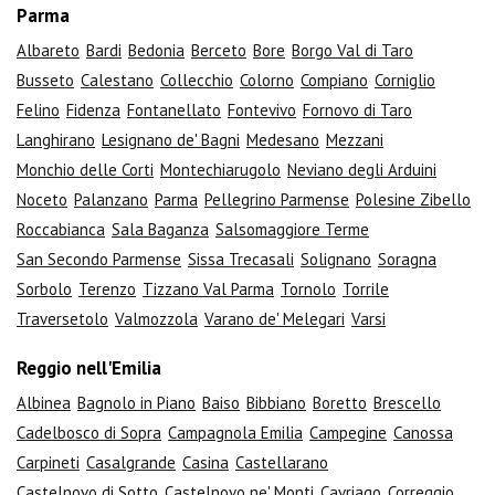
Parma
Albareto
Bardi
Bedonia
Berceto
Bore
Borgo Val di Taro
Busseto
Calestano
Collecchio
Colorno
Compiano
Corniglio
Felino
Fidenza
Fontanellato
Fontevivo
Fornovo di Taro
Langhirano
Lesignano de' Bagni
Medesano
Mezzani
Monchio delle Corti
Montechiarugolo
Neviano degli Arduini
Noceto
Palanzano
Parma
Pellegrino Parmense
Polesine Zibello
Roccabianca
Sala Baganza
Salsomaggiore Terme
San Secondo Parmense
Sissa Trecasali
Solignano
Soragna
Sorbolo
Terenzo
Tizzano Val Parma
Tornolo
Torrile
Traversetolo
Valmozzola
Varano de' Melegari
Varsi
Reggio nell'Emilia
Albinea
Bagnolo in Piano
Baiso
Bibbiano
Boretto
Brescello
Cadelbosco di Sopra
Campagnola Emilia
Campegine
Canossa
Carpineti
Casalgrande
Casina
Castellarano
Castelnovo di Sotto
Castelnovo ne' Monti
Cavriago
Correggio