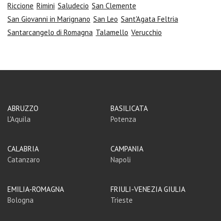
Riccione
Rimini
Saludecio
San Clemente
San Giovanni in Marignano
San Leo
Sant'Agata Feltria
Santarcangelo di Romagna
Talamello
Verucchio
ABRUZZO
BASILICATA
L'Aquila
Potenza
CALABRIA
CAMPANIA
Catanzaro
Napoli
EMILIA-ROMAGNA
FRIULI-VENEZIA GIULIA
Bologna
Trieste