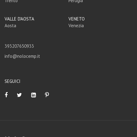
Trento
Perugia
VALLE D'AOSTA
VENETO
Aosta
Venezia
393207650933
info@nolocemp.it
SEGUICI