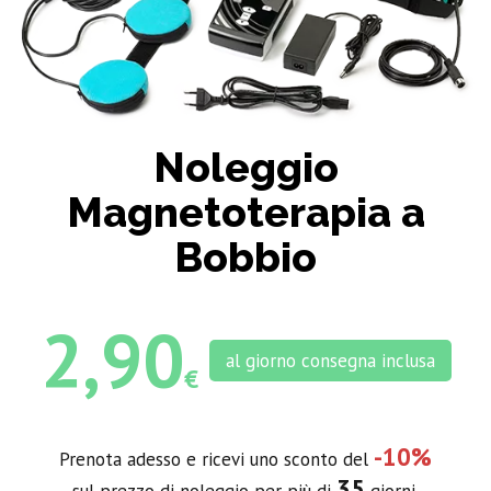
Noleggio
Magnetoterapia a
Bobbio
2,90
al giorno consegna inclusa
€
-10%
Prenota adesso e ricevi uno sconto del
35
sul prezzo di noleggio per più di
giorni.