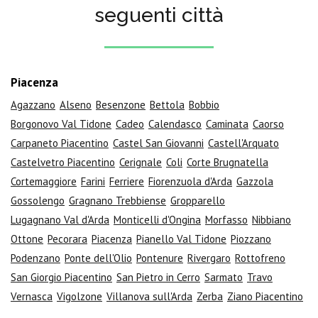
seguenti città
Piacenza
Agazzano
Alseno
Besenzone
Bettola
Bobbio
Borgonovo Val Tidone
Cadeo
Calendasco
Caminata
Caorso
Carpaneto Piacentino
Castel San Giovanni
Castell'Arquato
Castelvetro Piacentino
Cerignale
Coli
Corte Brugnatella
Cortemaggiore
Farini
Ferriere
Fiorenzuola d'Arda
Gazzola
Gossolengo
Gragnano Trebbiense
Gropparello
Lugagnano Val d'Arda
Monticelli d'Ongina
Morfasso
Nibbiano
Ottone
Pecorara
Piacenza
Pianello Val Tidone
Piozzano
Podenzano
Ponte dell'Olio
Pontenure
Rivergaro
Rottofreno
San Giorgio Piacentino
San Pietro in Cerro
Sarmato
Travo
Vernasca
Vigolzone
Villanova sull'Arda
Zerba
Ziano Piacentino