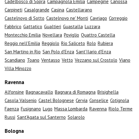
Cadelbosco di Sopra
Campagnola Emilia
Campegine
Canossa
Carpineti
Casalgrande
Casina
Castellarano
Castelnovo di Sotto
Castelnovo ne' Monti
Cavriago
Correggio
Fabbrico
Gattatico
Gualtieri
Guastalla
Luzzara
Montecchio Emilia
Novellara
Poviglio
Quattro Castella
Reggio nell'Emilia
Reggiolo
Rio Saliceto
Rolo
Rubiera
San Martino in Rio
San Polo d'Enza
Sant'Ilario d'Enza
Scandiano
Toano
Ventasso
Vetto
Vezzano sul Crostolo
Viano
Villa Minozzo
Ravenna
Alfonsine
Bagnacavallo
Bagnara di Romagna
Brisighella
Casola Valsenio
Castel Bolognese
Cervia
Conselice
Cotignola
Faenza
Fusignano
Lugo
Massa Lombarda
Ravenna
Riolo Terme
Russi
Sant'Agata sul Santerno
Solarolo
Bologna