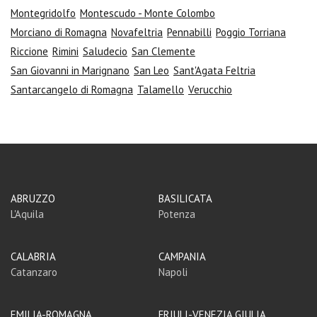
Montegridolfo
Montescudo - Monte Colombo
Morciano di Romagna
Novafeltria
Pennabilli
Poggio Torriana
Riccione
Rimini
Saludecio
San Clemente
San Giovanni in Marignano
San Leo
Sant'Agata Feltria
Santarcangelo di Romagna
Talamello
Verucchio
ABRUZZO
BASILICATA
L'Aquila
Potenza
CALABRIA
CAMPANIA
Catanzaro
Napoli
EMILIA-ROMAGNA
FRIULI-VENEZIA GIULIA