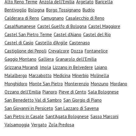
Alto Reno Terme
Anzola dell'Emilia
Argelato
Baricella
Bentivoglio
Bologna
Borgo Tossignano
Budrio
Calderara di Reno
Camugnano
Casalecchio di Reno
Casalfiumanese
Castel Guelfo di Bologna
Castel Maggiore
Castel San Pietro Terme
Castel d'Aiano
Castel del Rio
Castel di Casio
Castello d'Argile
Castenaso
Castiglione dei Pepoli
Crevalcore
Dozza
Fontanelice
Gaggio Montano
Galliera
Granarolo dell'Emilia
Grizzana Morandi
Imola
Lizzano in Belvedere
Loiano
Malalbergo
Marzabotto
Medicina
Minerbio
Molinella
Monghidoro
Monte San Pietro
Monterenzio
Monzuno
Mordano
Ozzano dell'Emilia
Pianoro
Pieve di Cento
Sala Bolognese
San Benedetto Val di Sambro
San Giorgio di Piano
San Giovanni in Persiceto
San Lazzaro di Savena
San Pietro in Casale
Sant'Agata Bolognese
Sasso Marconi
Valsamoggia
Vergato
Zola Predosa