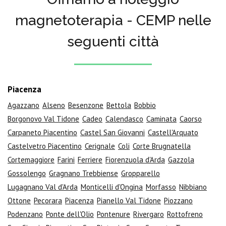
magnetoterapia - CEMP nelle
seguenti città
Piacenza
Agazzano
Alseno
Besenzone
Bettola
Bobbio
Borgonovo Val Tidone
Cadeo
Calendasco
Caminata
Caorso
Carpaneto Piacentino
Castel San Giovanni
Castell'Arquato
Castelvetro Piacentino
Cerignale
Coli
Corte Brugnatella
Cortemaggiore
Farini
Ferriere
Fiorenzuola d'Arda
Gazzola
Gossolengo
Gragnano Trebbiense
Gropparello
Lugagnano Val d'Arda
Monticelli d'Ongina
Morfasso
Nibbiano
Ottone
Pecorara
Piacenza
Pianello Val Tidone
Piozzano
Podenzano
Ponte dell'Olio
Pontenure
Rivergaro
Rottofreno