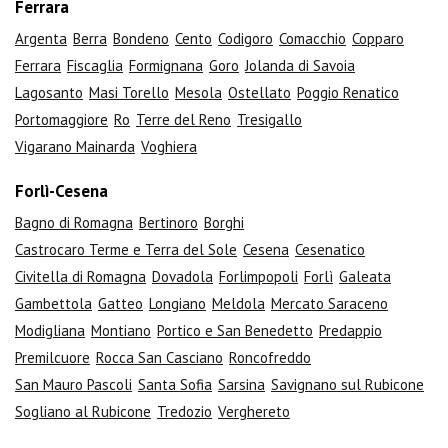
Ferrara
Argenta
Berra
Bondeno
Cento
Codigoro
Comacchio
Copparo
Ferrara
Fiscaglia
Formignana
Goro
Jolanda di Savoia
Lagosanto
Masi Torello
Mesola
Ostellato
Poggio Renatico
Portomaggiore
Ro
Terre del Reno
Tresigallo
Vigarano Mainarda
Voghiera
Forlì-Cesena
Bagno di Romagna
Bertinoro
Borghi
Castrocaro Terme e Terra del Sole
Cesena
Cesenatico
Civitella di Romagna
Dovadola
Forlimpopoli
Forlì
Galeata
Gambettola
Gatteo
Longiano
Meldola
Mercato Saraceno
Modigliana
Montiano
Portico e San Benedetto
Predappio
Premilcuore
Rocca San Casciano
Roncofreddo
San Mauro Pascoli
Santa Sofia
Sarsina
Savignano sul Rubicone
Sogliano al Rubicone
Tredozio
Verghereto