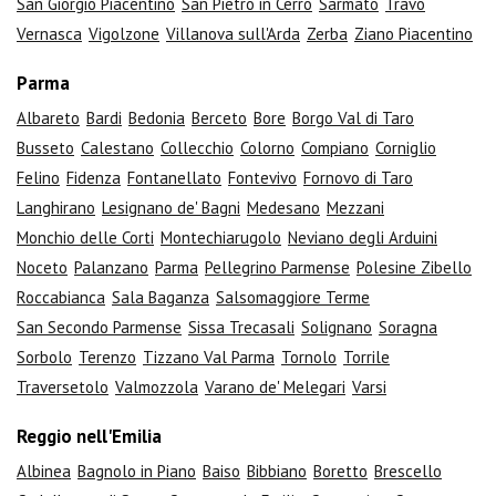
San Giorgio Piacentino
San Pietro in Cerro
Sarmato
Travo
Vernasca
Vigolzone
Villanova sull'Arda
Zerba
Ziano Piacentino
Parma
Albareto
Bardi
Bedonia
Berceto
Bore
Borgo Val di Taro
Busseto
Calestano
Collecchio
Colorno
Compiano
Corniglio
Felino
Fidenza
Fontanellato
Fontevivo
Fornovo di Taro
Langhirano
Lesignano de' Bagni
Medesano
Mezzani
Monchio delle Corti
Montechiarugolo
Neviano degli Arduini
Noceto
Palanzano
Parma
Pellegrino Parmense
Polesine Zibello
Roccabianca
Sala Baganza
Salsomaggiore Terme
San Secondo Parmense
Sissa Trecasali
Solignano
Soragna
Sorbolo
Terenzo
Tizzano Val Parma
Tornolo
Torrile
Traversetolo
Valmozzola
Varano de' Melegari
Varsi
Reggio nell'Emilia
Albinea
Bagnolo in Piano
Baiso
Bibbiano
Boretto
Brescello