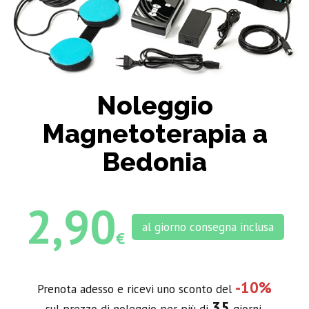
Noleggio
Magnetoterapia a
Bedonia
2,90
al giorno consegna inclusa
€
-10%
Prenota adesso e ricevi uno sconto del
35
sul prezzo di noleggio per più di
giorni.