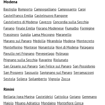
Modena
Bastiglia
Bomporto
Campogalliano
Camposanto
Carpi
Castelfranco Emilia
Castelnuovo Rangone
Castelvetro di Modena
Cavezzo
Concordia sulla Secchia
Fanano
Finale Emilia
Fiorano Modenese
Fiumalbo
Formigine
Frassinoro
Guiglia
Lama Mocogno
Maranello
Marano sul Panaro
Medolla
Mirandola
Modena
Montecreto
Montefiorino
Montese
Nonantola
Novi di Modena
Palagano
Pavullo nel Frignano
Pievepelago
Polinago
Prignano sulla Secchia
Ravarino
Riolunato
San Cesario sul Panaro
San Felice sul Panaro
San Possidonio
San Prospero
Sassuolo
Savignano sul Panaro
Serramazzoni
Sestola
Soliera
Spilamberto
Vignola
Zocca
Rimini
Bellaria-Igea Marina
Casteldelci
Cattolica
Coriano
Gemmano
Maiolo
Misano Adriatico
Mondaino
Montefiore Conca