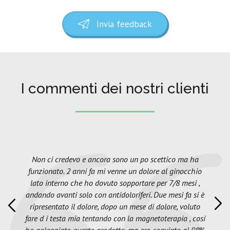
Invia feedback
I commenti dei nostri clienti
Non ci credevo e ancora sono un po scettico ma ha
funzionato. 2 anni fa mi venne un dolore al ginocchio
lato interno che ho dovuto sopportare per 7/8 mesi ,
andando avanti solo con antidoloriferi. Due mesi fa si è
ripresentato il dolore, dopo un mese di dolore, voluto
fare d i testa mia tentando con la magnetoterapia , cosi
ho noleggiato questo prodotto, ma ero convinto al 98%