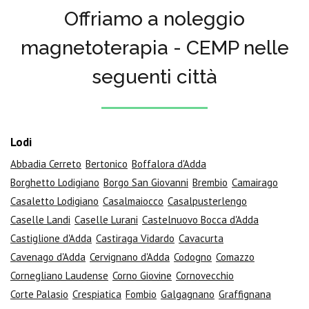
Offriamo a noleggio
magnetoterapia - CEMP nelle
seguenti città
Lodi
Abbadia Cerreto
Bertonico
Boffalora d'Adda
Borghetto Lodigiano
Borgo San Giovanni
Brembio
Camairago
Casaletto Lodigiano
Casalmaiocco
Casalpusterlengo
Caselle Landi
Caselle Lurani
Castelnuovo Bocca d'Adda
Castiglione d'Adda
Castiraga Vidardo
Cavacurta
Cavenago d'Adda
Cervignano d'Adda
Codogno
Comazzo
Cornegliano Laudense
Corno Giovine
Cornovecchio
Corte Palasio
Crespiatica
Fombio
Galgagnano
Graffignana