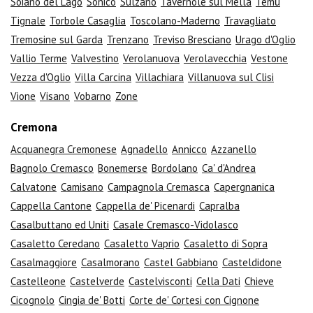
Soiano del Lago
Sonico
Sulzano
Tavernole sul Mella
Temù
Tignale
Torbole Casaglia
Toscolano-Maderno
Travagliato
Tremosine sul Garda
Trenzano
Treviso Bresciano
Urago d'Oglio
Vallio Terme
Valvestino
Verolanuova
Verolavecchia
Vestone
Vezza d'Oglio
Villa Carcina
Villachiara
Villanuova sul Clisi
Vione
Visano
Vobarno
Zone
Cremona
Acquanegra Cremonese
Agnadello
Annicco
Azzanello
Bagnolo Cremasco
Bonemerse
Bordolano
Ca' d'Andrea
Calvatone
Camisano
Campagnola Cremasca
Capergnanica
Cappella Cantone
Cappella de' Picenardi
Capralba
Casalbuttano ed Uniti
Casale Cremasco-Vidolasco
Casaletto Ceredano
Casaletto Vaprio
Casaletto di Sopra
Casalmaggiore
Casalmorano
Castel Gabbiano
Casteldidone
Castelleone
Castelverde
Castelvisconti
Cella Dati
Chieve
Cicognolo
Cingia de' Botti
Corte de' Cortesi con Cignone