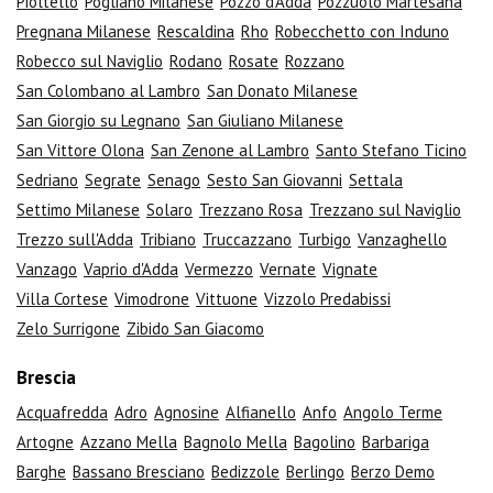
Pioltello
Pogliano Milanese
Pozzo d'Adda
Pozzuolo Martesana
Pregnana Milanese
Rescaldina
Rho
Robecchetto con Induno
Robecco sul Naviglio
Rodano
Rosate
Rozzano
San Colombano al Lambro
San Donato Milanese
San Giorgio su Legnano
San Giuliano Milanese
San Vittore Olona
San Zenone al Lambro
Santo Stefano Ticino
Sedriano
Segrate
Senago
Sesto San Giovanni
Settala
Settimo Milanese
Solaro
Trezzano Rosa
Trezzano sul Naviglio
Trezzo sull'Adda
Tribiano
Truccazzano
Turbigo
Vanzaghello
Vanzago
Vaprio d'Adda
Vermezzo
Vernate
Vignate
Villa Cortese
Vimodrone
Vittuone
Vizzolo Predabissi
Zelo Surrigone
Zibido San Giacomo
Brescia
Acquafredda
Adro
Agnosine
Alfianello
Anfo
Angolo Terme
Artogne
Azzano Mella
Bagnolo Mella
Bagolino
Barbariga
Barghe
Bassano Bresciano
Bedizzole
Berlingo
Berzo Demo