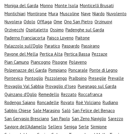
Moniga del Garda
Monno
Monte Isola
Monticelli Brusati
Montichiari
Montirone
Mura
Muscoline
Nave
Niardo
Nuvolento
Nuvolera
Odolo
Offlaga
Ome
Ono San Pietro
Orzinuovi
Orzivecchi
Ospitaletto
Ossimo
Padenghe sul Garda
Paderno Franciacorta
Paisco Loveno
Paitone
Palazzolo sull'Oglio
Paratico
Paspardo
Passirano
Pavone del Mella
Pertica Alta
Pertica Bassa
Pezzaze
Pian Camuno
Piancogno
Pisogne
Polaveno
Polpenazze del Garda
Pompiano
Poncarale
Ponte di Legno
Pontevico
Pontoglio
Pozzolengo
Pralboino
Preseglie
Prevalle
Provaglio Val Sabbia
Provaglio d'Iseo
Puegnago sul Garda
Quinzano d'Oglio
Remedello
Rezzato
Roccafranca
Rodengo Saiano
Roncadelle
Rovato
Roè Volciano
Rudiano
Sabbio Chiese
Sale Marasino
Salò
San Felice del Benaco
San Gervasio Bresciano
San Paolo
San Zeno Naviglio
Sarezzo
Saviore dell'Adamello
Sellero
Seniga
Serle
Sirmione