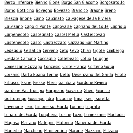
Berzo Inferiore
Bienno
Bione
Borgo San Giacomo
Borgosatollo
Borno
Botticino
Bovegno
Bovezzo
Brandico
Braone
Breno
Brescia
Brione
Caino
Calcinato
Calvagese della Riviera
Calvisano
Capo di Ponte
Capovalle
Capriano del Colle
Capriolo
Carpenedolo
Castegnato
Castel Mella
Castelcovati
Castenedolo
Casto
Castrezzato
Cazzago San Martino
Cedegolo
Cellatica
Cerveno
Ceto
Cevo
Chiari
Cigole
Cimbergo
Cividate Camuno
Coccaglio
Collebeato
Collio
Cologne
Comezzano-Cizzago
Concesio
Corte Franca
Corteno Golgi
Corzano
Darfo Boario Terme
Dello
Desenzano del Garda
Edolo
Erbusco
Esine
Fiesse
Flero
Gambara
Gardone Riviera
Gardone Val Trompia
Gargnano
Gavardo
Ghedi
Gianico
Gottolengo
Gussago
Idro
Incudine
Irma
Iseo
Isorella
Lavenone
Leno
Limone sul Garda
Lodrino
Lograto
Lonato del Garda
Longhena
Losine
Lozio
Lumezzane
Maclodio
Magasa
Mairano
Malegno
Malonno
Manerba del Garda
Manerbio
Marcheno
Marmentino
Marone
Mazzano
Milzano