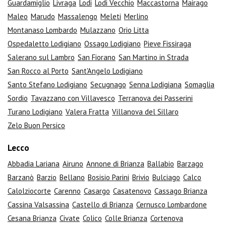
Guardamiglio
Livraga
Lodi
Lodi Vecchio
Maccastorna
Mairago
Maleo
Marudo
Massalengo
Meleti
Merlino
Montanaso Lombardo
Mulazzano
Orio Litta
Ospedaletto Lodigiano
Ossago Lodigiano
Pieve Fissiraga
Salerano sul Lambro
San Fiorano
San Martino in Strada
San Rocco al Porto
Sant'Angelo Lodigiano
Santo Stefano Lodigiano
Secugnago
Senna Lodigiana
Somaglia
Sordio
Tavazzano con Villavesco
Terranova dei Passerini
Turano Lodigiano
Valera Fratta
Villanova del Sillaro
Zelo Buon Persico
Lecco
Abbadia Lariana
Airuno
Annone di Brianza
Ballabio
Barzago
Barzanò
Barzio
Bellano
Bosisio Parini
Brivio
Bulciago
Calco
Calolziocorte
Carenno
Casargo
Casatenovo
Cassago Brianza
Cassina Valsassina
Castello di Brianza
Cernusco Lombardone
Cesana Brianza
Civate
Colico
Colle Brianza
Cortenova