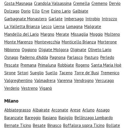
Costa Masnaga
Crandola Valsassina
Cremella
Cremeno
Dervio
Dolzago
Dorio
Ello
Erve
Esino Lario
Galbiate
Garbagnate Monastero
Garlate
Imbersago
Introbio
Introzzo
La Valletta Brianza
Lecco
Lierna
Lomagna
Malgrate
Mandello del Lario
Margno
Merate
Missaglia
Moggio
Molteno
Monte Marenzo
Montevecchia
Monticello Brianza
Morterone
Nibionno
Oggiono
Olgiate Molgora
Olginate
Oliveto Lario
Osnago
Paderno d'Adda
Pagnona
Parlasco
Pasturo
Perledo
Pescate
Premana
Primaluna
Robbiate
Rogeno
Santa Maria Hoè
Sirone
Sirtori
Sueglio
Suello
Taceno
Torre de' Busi
Tremenico
Valgreghentino
Valmadrera
Varenna
Vendrogno
Vercurago
Verderio
Vestreno
Viganò
Milano
Abbiategrasso
Albairate
Arconate
Arese
Arluno
Assago
Baranzate
Bareggio
Basiano
Basiglio
Bellinzago Lombardo
Bernate Ticino
Besate
Binasco
Boffalora sopra Ticino
Bollate