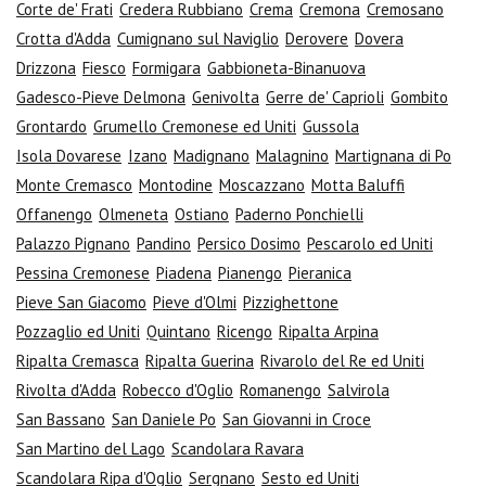
Corte de' Frati
Credera Rubbiano
Crema
Cremona
Cremosano
Crotta d'Adda
Cumignano sul Naviglio
Derovere
Dovera
Drizzona
Fiesco
Formigara
Gabbioneta-Binanuova
Gadesco-Pieve Delmona
Genivolta
Gerre de' Caprioli
Gombito
Grontardo
Grumello Cremonese ed Uniti
Gussola
Isola Dovarese
Izano
Madignano
Malagnino
Martignana di Po
Monte Cremasco
Montodine
Moscazzano
Motta Baluffi
Offanengo
Olmeneta
Ostiano
Paderno Ponchielli
Palazzo Pignano
Pandino
Persico Dosimo
Pescarolo ed Uniti
Pessina Cremonese
Piadena
Pianengo
Pieranica
Pieve San Giacomo
Pieve d'Olmi
Pizzighettone
Pozzaglio ed Uniti
Quintano
Ricengo
Ripalta Arpina
Ripalta Cremasca
Ripalta Guerina
Rivarolo del Re ed Uniti
Rivolta d'Adda
Robecco d'Oglio
Romanengo
Salvirola
San Bassano
San Daniele Po
San Giovanni in Croce
San Martino del Lago
Scandolara Ravara
Scandolara Ripa d'Oglio
Sergnano
Sesto ed Uniti