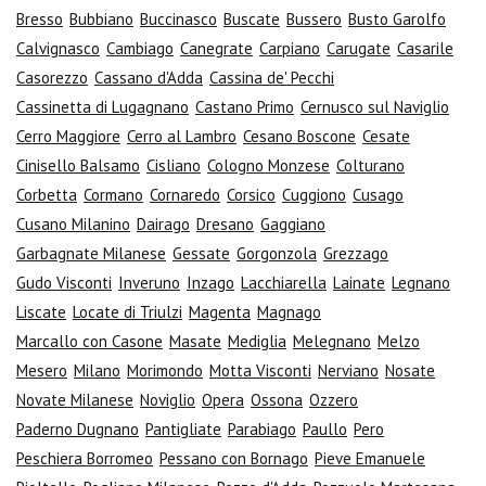
Bresso
Bubbiano
Buccinasco
Buscate
Bussero
Busto Garolfo
Calvignasco
Cambiago
Canegrate
Carpiano
Carugate
Casarile
Casorezzo
Cassano d'Adda
Cassina de' Pecchi
Cassinetta di Lugagnano
Castano Primo
Cernusco sul Naviglio
Cerro Maggiore
Cerro al Lambro
Cesano Boscone
Cesate
Cinisello Balsamo
Cisliano
Cologno Monzese
Colturano
Corbetta
Cormano
Cornaredo
Corsico
Cuggiono
Cusago
Cusano Milanino
Dairago
Dresano
Gaggiano
Garbagnate Milanese
Gessate
Gorgonzola
Grezzago
Gudo Visconti
Inveruno
Inzago
Lacchiarella
Lainate
Legnano
Liscate
Locate di Triulzi
Magenta
Magnago
Marcallo con Casone
Masate
Mediglia
Melegnano
Melzo
Mesero
Milano
Morimondo
Motta Visconti
Nerviano
Nosate
Novate Milanese
Noviglio
Opera
Ossona
Ozzero
Paderno Dugnano
Pantigliate
Parabiago
Paullo
Pero
Peschiera Borromeo
Pessano con Bornago
Pieve Emanuele