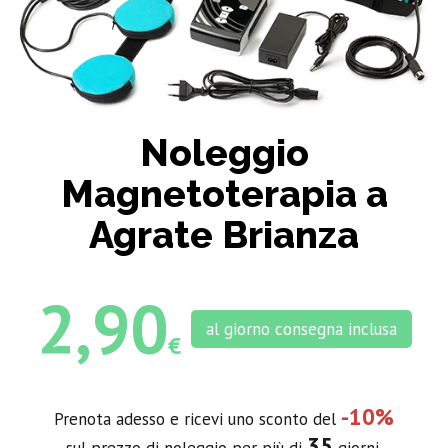
Noleggio
Magnetoterapia a
Agrate Brianza
2,90
al giorno consegna inclusa
€
-10%
Prenota adesso e ricevi uno sconto del
35
sul prezzo di noleggio per più di
giorni.