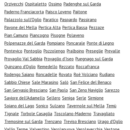
Orzivecchi
Ospitaletto
Ossimo
Padenghe sul Garda
Paderno Franciacorta
Paisco Loveno
Paitone
Palazzolo sull'Oglio
Paratico
Paspardo
Passirano
Pavone del Mella
Pertica Alta
Pertica Bassa
Pezzaze
Pian Camuno
Piancogno
Pisogne
Polaveno
Polpenazze del Garda
Pompiano
Poncarale
Ponte di Legno
Pontevico
Pontoglio
Pozzolengo
Pralboino
Preseglie
Prevalle
Provaglio Val Sabbia
Provaglio d'Iseo
Puegnago sul Garda
Quinzano d'Oglio
Remedello
Rezzato
Roccafranca
Rodengo Saiano
Roncadelle
Rovato
Roè Volciano
Rudiano
Sabbio Chiese
Sale Marasino
Salò
San Felice del Benaco
San Gervasio Bresciano
San Paolo
San Zeno Naviglio
Sarezzo
Saviore dell'Adamello
Sellero
Seniga
Serle
Sirmione
Soiano del Lago
Sonico
Sulzano
Tavernole sul Mella
Temù
Tignale
Torbole Casaglia
Toscolano-Maderno
Travagliato
Tremosine sul Garda
Trenzano
Treviso Bresciano
Urago d'Oglio
Vallio Terme
Valvestino
Verolanuova
Verolavecchia
Vestone