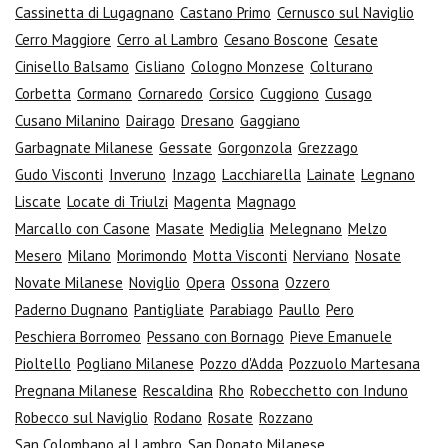
Cassinetta di Lugagnano
Castano Primo
Cernusco sul Naviglio
Cerro Maggiore
Cerro al Lambro
Cesano Boscone
Cesate
Cinisello Balsamo
Cisliano
Cologno Monzese
Colturano
Corbetta
Cormano
Cornaredo
Corsico
Cuggiono
Cusago
Cusano Milanino
Dairago
Dresano
Gaggiano
Garbagnate Milanese
Gessate
Gorgonzola
Grezzago
Gudo Visconti
Inveruno
Inzago
Lacchiarella
Lainate
Legnano
Liscate
Locate di Triulzi
Magenta
Magnago
Marcallo con Casone
Masate
Mediglia
Melegnano
Melzo
Mesero
Milano
Morimondo
Motta Visconti
Nerviano
Nosate
Novate Milanese
Noviglio
Opera
Ossona
Ozzero
Paderno Dugnano
Pantigliate
Parabiago
Paullo
Pero
Peschiera Borromeo
Pessano con Bornago
Pieve Emanuele
Pioltello
Pogliano Milanese
Pozzo d'Adda
Pozzuolo Martesana
Pregnana Milanese
Rescaldina
Rho
Robecchetto con Induno
Robecco sul Naviglio
Rodano
Rosate
Rozzano
San Colombano al Lambro
San Donato Milanese