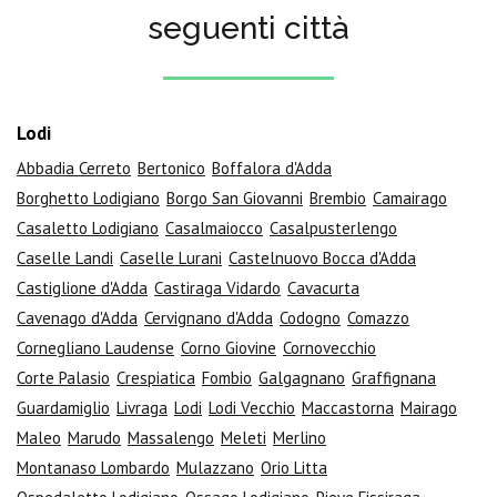
seguenti città
Lodi
Abbadia Cerreto
Bertonico
Boffalora d'Adda
Borghetto Lodigiano
Borgo San Giovanni
Brembio
Camairago
Casaletto Lodigiano
Casalmaiocco
Casalpusterlengo
Caselle Landi
Caselle Lurani
Castelnuovo Bocca d'Adda
Castiglione d'Adda
Castiraga Vidardo
Cavacurta
Cavenago d'Adda
Cervignano d'Adda
Codogno
Comazzo
Cornegliano Laudense
Corno Giovine
Cornovecchio
Corte Palasio
Crespiatica
Fombio
Galgagnano
Graffignana
Guardamiglio
Livraga
Lodi
Lodi Vecchio
Maccastorna
Mairago
Maleo
Marudo
Massalengo
Meleti
Merlino
Montanaso Lombardo
Mulazzano
Orio Litta