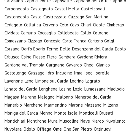
Calvisano
Capo di Ponte
Capovalle
Capriano del Colle
Capriolo
Carpenedolo
Castegnato
Castel Mella
Castelcovati
Castenedolo
Casto
Castrezzato
Cazzago San Martino
Cedegolo
Cellatica
Cerveno
Ceto
Cevo
Chiari
Cigole
Cimbergo
Cividate Camuno
Coccaglio
Collebeato
Collio
Cologne
Comezzano-Cizzago
Concesio
Corte Franca
Corteno Golgi
Corzano
Darfo Boario Terme
Dello
Desenzano del Garda
Edolo
Erbusco
Esine
Fiesse
Flero
Gambara
Gardone Riviera
Gardone Val Trompia
Gargnano
Gavardo
Ghedi
Gianico
Gottolengo
Gussago
Idro
Incudine
Irma
Iseo
Isorella
Lavenone
Leno
Limone sul Garda
Lodrino
Lograto
Lonato del Garda
Longhena
Losine
Lozio
Lumezzane
Maclodio
Magasa
Mairano
Malegno
Malonno
Manerba del Garda
Manerbio
Marcheno
Marmentino
Marone
Mazzano
Milzano
Moniga del Garda
Monno
Monte Isola
Monticelli Brusati
Montichiari
Montirone
Mura
Muscoline
Nave
Niardo
Nuvolento
Nuvolera
Odolo
Offlaga
Ome
Ono San Pietro
Orzinuovi