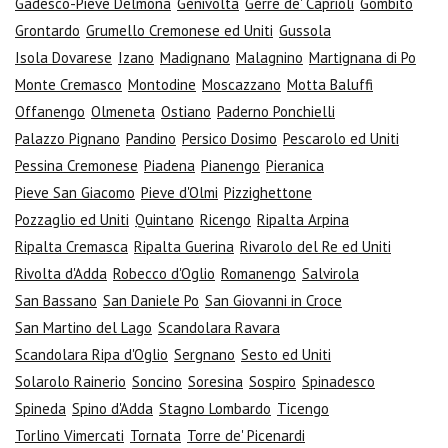
Gadesco-Pieve Delmona
Genivolta
Gerre de' Caprioli
Gombito
Grontardo
Grumello Cremonese ed Uniti
Gussola
Isola Dovarese
Izano
Madignano
Malagnino
Martignana di Po
Monte Cremasco
Montodine
Moscazzano
Motta Baluffi
Offanengo
Olmeneta
Ostiano
Paderno Ponchielli
Palazzo Pignano
Pandino
Persico Dosimo
Pescarolo ed Uniti
Pessina Cremonese
Piadena
Pianengo
Pieranica
Pieve San Giacomo
Pieve d'Olmi
Pizzighettone
Pozzaglio ed Uniti
Quintano
Ricengo
Ripalta Arpina
Ripalta Cremasca
Ripalta Guerina
Rivarolo del Re ed Uniti
Rivolta d'Adda
Robecco d'Oglio
Romanengo
Salvirola
San Bassano
San Daniele Po
San Giovanni in Croce
San Martino del Lago
Scandolara Ravara
Scandolara Ripa d'Oglio
Sergnano
Sesto ed Uniti
Solarolo Rainerio
Soncino
Soresina
Sospiro
Spinadesco
Spineda
Spino d'Adda
Stagno Lombardo
Ticengo
Torlino Vimercati
Tornata
Torre de' Picenardi