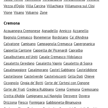
Vezza d'Oglio
Villa Carcina
Villachiara
Villanuova sul Clisi
Vione
Visano
Vobarno
Zone
Cremona
Acquanegra Cremonese
Agnadello
Annicco
Azzanello
Bagnolo Cremasco
Bonemerse
Bordolano
Ca' d'Andrea
Calvatone
Camisano
Campagnola Cremasca
Capergnanica
Cappella Cantone
Cappella de' Picenardi
Capralba
Casalbuttano ed Uniti
Casale Cremasco-Vidolasco
Casaletto Ceredano
Casaletto Vaprio
Casaletto di Sopra
Casalmaggiore
Casalmorano
Castel Gabbiano
Casteldidone
Castelleone
Castelverde
Castelvisconti
Cella Dati
Chieve
Cicognolo
Cingia de' Botti
Corte de' Cortesi con Cignone
Corte de' Frati
Credera Rubbiano
Crema
Cremona
Cremosano
Crotta d'Adda
Cumignano sul Naviglio
Derovere
Dovera
Drizzona
Fiesco
Formigara
Gabbioneta-Binanuova