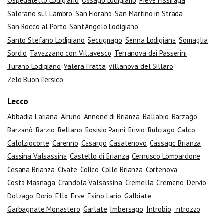
Ospedaletto Lodigiano
Ossago Lodigiano
Pieve Fissiraga
Salerano sul Lambro
San Fiorano
San Martino in Strada
San Rocco al Porto
Sant'Angelo Lodigiano
Santo Stefano Lodigiano
Secugnago
Senna Lodigiana
Somaglia
Sordio
Tavazzano con Villavesco
Terranova dei Passerini
Turano Lodigiano
Valera Fratta
Villanova del Sillaro
Zelo Buon Persico
Lecco
Abbadia Lariana
Airuno
Annone di Brianza
Ballabio
Barzago
Barzanò
Barzio
Bellano
Bosisio Parini
Brivio
Bulciago
Calco
Calolziocorte
Carenno
Casargo
Casatenovo
Cassago Brianza
Cassina Valsassina
Castello di Brianza
Cernusco Lombardone
Cesana Brianza
Civate
Colico
Colle Brianza
Cortenova
Costa Masnaga
Crandola Valsassina
Cremella
Cremeno
Dervio
Dolzago
Dorio
Ello
Erve
Esino Lario
Galbiate
Garbagnate Monastero
Garlate
Imbersago
Introbio
Introzzo