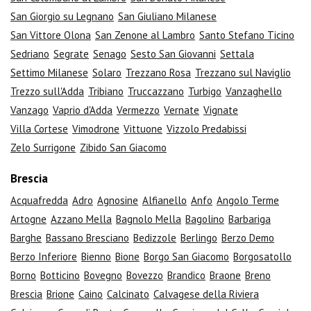
San Giorgio su Legnano
San Giuliano Milanese
San Vittore Olona
San Zenone al Lambro
Santo Stefano Ticino
Sedriano
Segrate
Senago
Sesto San Giovanni
Settala
Settimo Milanese
Solaro
Trezzano Rosa
Trezzano sul Naviglio
Trezzo sull'Adda
Tribiano
Truccazzano
Turbigo
Vanzaghello
Vanzago
Vaprio d'Adda
Vermezzo
Vernate
Vignate
Villa Cortese
Vimodrone
Vittuone
Vizzolo Predabissi
Zelo Surrigone
Zibido San Giacomo
Brescia
Acquafredda
Adro
Agnosine
Alfianello
Anfo
Angolo Terme
Artogne
Azzano Mella
Bagnolo Mella
Bagolino
Barbariga
Barghe
Bassano Bresciano
Bedizzole
Berlingo
Berzo Demo
Berzo Inferiore
Bienno
Bione
Borgo San Giacomo
Borgosatollo
Borno
Botticino
Bovegno
Bovezzo
Brandico
Braone
Breno
Brescia
Brione
Caino
Calcinato
Calvagese della Riviera