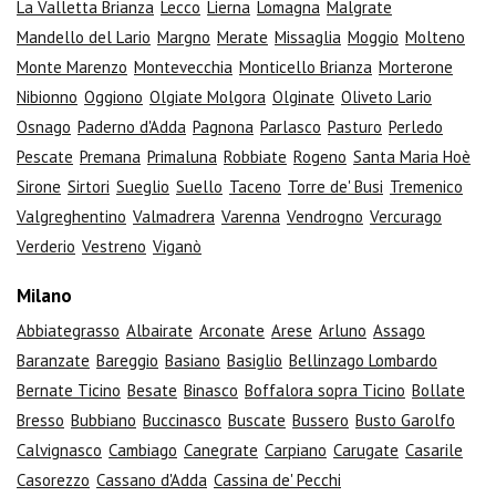
La Valletta Brianza
Lecco
Lierna
Lomagna
Malgrate
Mandello del Lario
Margno
Merate
Missaglia
Moggio
Molteno
Monte Marenzo
Montevecchia
Monticello Brianza
Morterone
Nibionno
Oggiono
Olgiate Molgora
Olginate
Oliveto Lario
Osnago
Paderno d'Adda
Pagnona
Parlasco
Pasturo
Perledo
Pescate
Premana
Primaluna
Robbiate
Rogeno
Santa Maria Hoè
Sirone
Sirtori
Sueglio
Suello
Taceno
Torre de' Busi
Tremenico
Valgreghentino
Valmadrera
Varenna
Vendrogno
Vercurago
Verderio
Vestreno
Viganò
Milano
Abbiategrasso
Albairate
Arconate
Arese
Arluno
Assago
Baranzate
Bareggio
Basiano
Basiglio
Bellinzago Lombardo
Bernate Ticino
Besate
Binasco
Boffalora sopra Ticino
Bollate
Bresso
Bubbiano
Buccinasco
Buscate
Bussero
Busto Garolfo
Calvignasco
Cambiago
Canegrate
Carpiano
Carugate
Casarile
Casorezzo
Cassano d'Adda
Cassina de' Pecchi