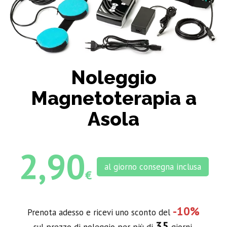
Noleggio
Magnetoterapia a
Asola
2,90
al giorno consegna inclusa
€
-10%
Prenota adesso e ricevi uno sconto del
35
sul prezzo di noleggio per più di
giorni.