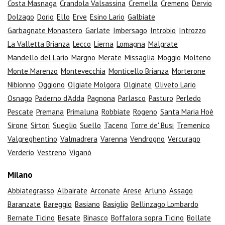
Costa Masnaga
Crandola Valsassina
Cremella
Cremeno
Dervio
Dolzago
Dorio
Ello
Erve
Esino Lario
Galbiate
Garbagnate Monastero
Garlate
Imbersago
Introbio
Introzzo
La Valletta Brianza
Lecco
Lierna
Lomagna
Malgrate
Mandello del Lario
Margno
Merate
Missaglia
Moggio
Molteno
Monte Marenzo
Montevecchia
Monticello Brianza
Morterone
Nibionno
Oggiono
Olgiate Molgora
Olginate
Oliveto Lario
Osnago
Paderno d'Adda
Pagnona
Parlasco
Pasturo
Perledo
Pescate
Premana
Primaluna
Robbiate
Rogeno
Santa Maria Hoè
Sirone
Sirtori
Sueglio
Suello
Taceno
Torre de' Busi
Tremenico
Valgreghentino
Valmadrera
Varenna
Vendrogno
Vercurago
Verderio
Vestreno
Viganò
Milano
Abbiategrasso
Albairate
Arconate
Arese
Arluno
Assago
Baranzate
Bareggio
Basiano
Basiglio
Bellinzago Lombardo
Bernate Ticino
Besate
Binasco
Boffalora sopra Ticino
Bollate