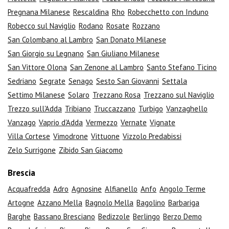
Pregnana Milanese
Rescaldina
Rho
Robecchetto con Induno
Robecco sul Naviglio
Rodano
Rosate
Rozzano
San Colombano al Lambro
San Donato Milanese
San Giorgio su Legnano
San Giuliano Milanese
San Vittore Olona
San Zenone al Lambro
Santo Stefano Ticino
Sedriano
Segrate
Senago
Sesto San Giovanni
Settala
Settimo Milanese
Solaro
Trezzano Rosa
Trezzano sul Naviglio
Trezzo sull'Adda
Tribiano
Truccazzano
Turbigo
Vanzaghello
Vanzago
Vaprio d'Adda
Vermezzo
Vernate
Vignate
Villa Cortese
Vimodrone
Vittuone
Vizzolo Predabissi
Zelo Surrigone
Zibido San Giacomo
Brescia
Acquafredda
Adro
Agnosine
Alfianello
Anfo
Angolo Terme
Artogne
Azzano Mella
Bagnolo Mella
Bagolino
Barbariga
Barghe
Bassano Bresciano
Bedizzole
Berlingo
Berzo Demo