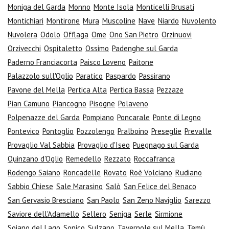
Moniga del Garda
Monno
Monte Isola
Monticelli Brusati
Montichiari
Montirone
Mura
Muscoline
Nave
Niardo
Nuvolento
Nuvolera
Odolo
Offlaga
Ome
Ono San Pietro
Orzinuovi
Orzivecchi
Ospitaletto
Ossimo
Padenghe sul Garda
Paderno Franciacorta
Paisco Loveno
Paitone
Palazzolo sull'Oglio
Paratico
Paspardo
Passirano
Pavone del Mella
Pertica Alta
Pertica Bassa
Pezzaze
Pian Camuno
Piancogno
Pisogne
Polaveno
Polpenazze del Garda
Pompiano
Poncarale
Ponte di Legno
Pontevico
Pontoglio
Pozzolengo
Pralboino
Preseglie
Prevalle
Provaglio Val Sabbia
Provaglio d'Iseo
Puegnago sul Garda
Quinzano d'Oglio
Remedello
Rezzato
Roccafranca
Rodengo Saiano
Roncadelle
Rovato
Roè Volciano
Rudiano
Sabbio Chiese
Sale Marasino
Salò
San Felice del Benaco
San Gervasio Bresciano
San Paolo
San Zeno Naviglio
Sarezzo
Saviore dell'Adamello
Sellero
Seniga
Serle
Sirmione
Soiano del Lago
Sonico
Sulzano
Tavernole sul Mella
Temù