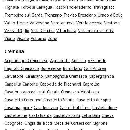
Tignale
Torbole Casaglia
Toscolano-Maderno
Travagliato
Tremosine sul Garda
Trenzano
Treviso Bresciano
Urago d'Oglio
Vallio Terme
Valvestino
Verolanuova
Verolavecchia
Vestone
Vezza d'Oglio
Villa Carcina
Villachiara
Villanuova sul Clisi
Vione
Visano
Vobarno
Zone
Cremona
Acquanegra Cremonese
Agnadello
Annicco
Azzanello
Bagnolo Cremasco
Bonemerse
Bordolano
Ca' d'Andrea
Calvatone
Camisano
Campagnola Cremasca
Capergnanica
Cappella Cantone
Cappella de' Picenardi
Capralba
Casalbuttano ed Uniti
Casale Cremasco-Vidolasco
Casaletto Ceredano
Casaletto Vaprio
Casaletto di Sopra
Casalmaggiore
Casalmorano
Castel Gabbiano
Casteldidone
Castelleone
Castelverde
Castelvisconti
Cella Dati
Chieve
Cicognolo
Cingia de' Botti
Corte de' Cortesi con Cignone