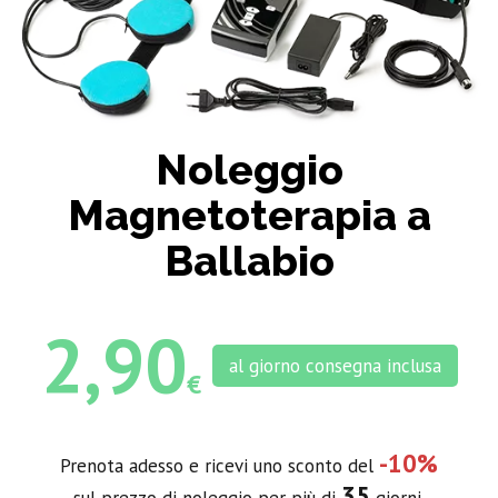
Noleggio
Magnetoterapia a
Ballabio
2,90
al giorno consegna inclusa
€
-10%
Prenota adesso e ricevi uno sconto del
35
sul prezzo di noleggio per più di
giorni.