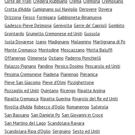
Corte de' Frati
Credera Rubbiano
Crema
Cremona
Cremosano
Crotta d'Adda
Cumignano sul Naviglio
Derovere
Dovera
Drizzona
Fiesco
Formigara
Gabbioneta-Binanuova
Gadesco-Pieve Delmona
Genivolta
Gerre de' Caprioli
Gombito
Grontardo
Grumello Cremonese ed Uniti
Gussola
Isola Dovarese
Izano
Madignano
Malagnino
Martignana di Po
Monte Cremasco
Montodine
Moscazzano
Motta Baluffi
Offanengo
Olmeneta
Ostiano
Paderno Ponchielli
Palazzo Pignano
Pandino
Persico Dosimo
Pescarolo ed Uniti
Pessina Cremonese
Piadena
Pianengo
Pieranica
Pieve San Giacomo
Pieve d'Olmi
Pizzighettone
Pozzaglio ed Uniti
Quintano
Ricengo
Ripalta Arpina
Ripalta Cremasca
Ripalta Guerina
Rivarolo del Re ed Uniti
Rivolta d'Adda
Robecco d'Oglio
Romanengo
Salvirola
San Bassano
San Daniele Po
San Giovanni in Croce
San Martino del Lago
Scandolara Ravara
Scandolara Ripa d'Oglio
Sergnano
Sesto ed Uniti