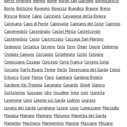
Berzo Inferiore
Bienno
Bione
Borgo San Giacomo
Borgosatollo
Borno
Botticino
Bovegno
Bovezzo
Brandico
Braone
Breno
Brescia
Brione
Caino
Calcinato
Calvagese della Riviera
Calvisano
Capo di Ponte
Capovalle
Capriano del Colle
Capriolo
Carpenedolo
Castegnato
Castel Mella
Castelcovati
Castenedolo
Casto
Castrezzato
Cazzago San Martino
Cedegolo
Cellatica
Cerveno
Ceto
Cevo
Chiari
Cigole
Cimbergo
Cividate Camuno
Coccaglio
Collebeato
Collio
Cologne
Comezzano-Cizzago
Concesio
Corte Franca
Corteno Golgi
Corzano
Darfo Boario Terme
Dello
Desenzano del Garda
Edolo
Erbusco
Esine
Fiesse
Flero
Gambara
Gardone Riviera
Gardone Val Trompia
Gargnano
Gavardo
Ghedi
Gianico
Gottolengo
Gussago
Idro
Incudine
Irma
Iseo
Isorella
Lavenone
Leno
Limone sul Garda
Lodrino
Lograto
Lonato del Garda
Longhena
Losine
Lozio
Lumezzane
Maclodio
Magasa
Mairano
Malegno
Malonno
Manerba del Garda
Manerbio
Marcheno
Marmentino
Marone
Mazzano
Milzano