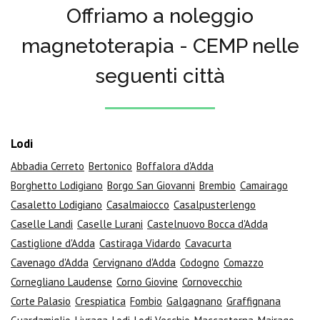
Offriamo a noleggio
magnetoterapia - CEMP nelle
seguenti città
Lodi
Abbadia Cerreto
Bertonico
Boffalora d'Adda
Borghetto Lodigiano
Borgo San Giovanni
Brembio
Camairago
Casaletto Lodigiano
Casalmaiocco
Casalpusterlengo
Caselle Landi
Caselle Lurani
Castelnuovo Bocca d'Adda
Castiglione d'Adda
Castiraga Vidardo
Cavacurta
Cavenago d'Adda
Cervignano d'Adda
Codogno
Comazzo
Cornegliano Laudense
Corno Giovine
Cornovecchio
Corte Palasio
Crespiatica
Fombio
Galgagnano
Graffignana