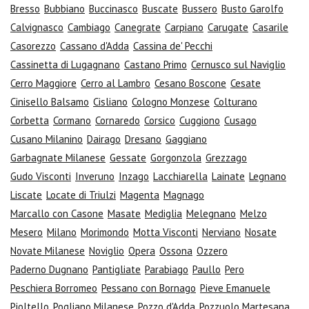
Bresso
Bubbiano
Buccinasco
Buscate
Bussero
Busto Garolfo
Calvignasco
Cambiago
Canegrate
Carpiano
Carugate
Casarile
Casorezzo
Cassano d'Adda
Cassina de' Pecchi
Cassinetta di Lugagnano
Castano Primo
Cernusco sul Naviglio
Cerro Maggiore
Cerro al Lambro
Cesano Boscone
Cesate
Cinisello Balsamo
Cisliano
Cologno Monzese
Colturano
Corbetta
Cormano
Cornaredo
Corsico
Cuggiono
Cusago
Cusano Milanino
Dairago
Dresano
Gaggiano
Garbagnate Milanese
Gessate
Gorgonzola
Grezzago
Gudo Visconti
Inveruno
Inzago
Lacchiarella
Lainate
Legnano
Liscate
Locate di Triulzi
Magenta
Magnago
Marcallo con Casone
Masate
Mediglia
Melegnano
Melzo
Mesero
Milano
Morimondo
Motta Visconti
Nerviano
Nosate
Novate Milanese
Noviglio
Opera
Ossona
Ozzero
Paderno Dugnano
Pantigliate
Parabiago
Paullo
Pero
Peschiera Borromeo
Pessano con Bornago
Pieve Emanuele
Pioltello
Pogliano Milanese
Pozzo d'Adda
Pozzuolo Martesana