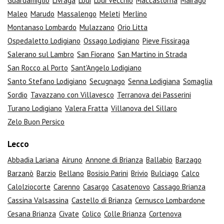
Guardamiglio
Livraga
Lodi
Lodi Vecchio
Maccastorna
Mairago
Maleo
Marudo
Massalengo
Meleti
Merlino
Montanaso Lombardo
Mulazzano
Orio Litta
Ospedaletto Lodigiano
Ossago Lodigiano
Pieve Fissiraga
Salerano sul Lambro
San Fiorano
San Martino in Strada
San Rocco al Porto
Sant'Angelo Lodigiano
Santo Stefano Lodigiano
Secugnago
Senna Lodigiana
Somaglia
Sordio
Tavazzano con Villavesco
Terranova dei Passerini
Turano Lodigiano
Valera Fratta
Villanova del Sillaro
Zelo Buon Persico
Lecco
Abbadia Lariana
Airuno
Annone di Brianza
Ballabio
Barzago
Barzanò
Barzio
Bellano
Bosisio Parini
Brivio
Bulciago
Calco
Calolziocorte
Carenno
Casargo
Casatenovo
Cassago Brianza
Cassina Valsassina
Castello di Brianza
Cernusco Lombardone
Cesana Brianza
Civate
Colico
Colle Brianza
Cortenova