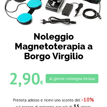
Noleggio
Magnetoterapia a
Borgo Virgilio
2,90
al giorno consegna inclusa
€
-10%
Prenota adesso e ricevi uno sconto del
35
sul prezzo di noleggio per più di
giorni.