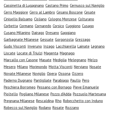
Cassinetta di Lugagnano
Castano Primo
Cernusco sul Naviglio
Cerro Maggiore
Cerro al Lambro
Cesano Boscone
Cesate
Cinisello Balsamo
Cisliano
Cologno Monzese
Colturano
Corbetta
Cormano
Cornaredo
Corsico
Cuggiono
Cusago
Cusano Milanino
Dairago
Dresano
Gaggiano
Garbagnate Milanese
Gessate
Gorgonzola
Grezzago
Gudo Visconti
Inveruno
Inzago
Lacchiarella
Lainate
Legnano
Liscate
Locate di Triulzi
Magenta
Magnago
Marcallo con Casone
Masate
Mediglia
Melegnano
Melzo
Mesero
Milano
Morimondo
Motta Visconti
Nerviano
Nosate
Novate Milanese
Noviglio
Opera
Ossona
Ozzero
Paderno Dugnano
Pantigliate
Parabiago
Paullo
Pero
Peschiera Borromeo
Pessano con Bornago
Pieve Emanuele
Pioltello
Pogliano Milanese
Pozzo d'Adda
Pozzuolo Martesana
Pregnana Milanese
Rescaldina
Rho
Robecchetto con Induno
Robecco sul Naviglio
Rodano
Rosate
Rozzano