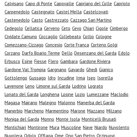
Calvisano
Capo di Ponte
Capovalle
Capriano del Colle
Capriolo
Carpenedolo
Castegnato
Castel Mella
Castelcovati
Castenedolo
Casto
Castrezzato
Cazzago San Martino
Cedegolo
Cellatica
Cerveno
Ceto
Cevo
Chiari
Cigole
Cimbergo
Cividate Camuno
Coccaglio
Collebeato
Collio
Cologne
Comezzano-Cizzago
Concesio
Corte Franca
Corteno Golgi
Corzano
Darfo Boario Terme
Dello
Desenzano del Garda
Edolo
Erbusco
Esine
Fiesse
Flero
Gambara
Gardone Riviera
Gardone Val Trompia
Gargnano
Gavardo
Ghedi
Gianico
Gottolengo
Gussago
Idro
Incudine
Irma
Iseo
Isorella
Lavenone
Leno
Limone sul Garda
Lodrino
Lograto
Lonato del Garda
Longhena
Losine
Lozio
Lumezzane
Maclodio
Magasa
Mairano
Malegno
Malonno
Manerba del Garda
Manerbio
Marcheno
Marmentino
Marone
Mazzano
Milzano
Moniga del Garda
Monno
Monte Isola
Monticelli Brusati
Montichiari
Montirone
Mura
Muscoline
Nave
Niardo
Nuvolento
Nuvolera
Odolo
Offlaga
Ome
Ono San Pietro
Orzinuovi