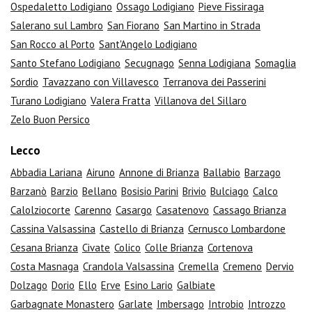
Ospedaletto Lodigiano
Ossago Lodigiano
Pieve Fissiraga
Salerano sul Lambro
San Fiorano
San Martino in Strada
San Rocco al Porto
Sant'Angelo Lodigiano
Santo Stefano Lodigiano
Secugnago
Senna Lodigiana
Somaglia
Sordio
Tavazzano con Villavesco
Terranova dei Passerini
Turano Lodigiano
Valera Fratta
Villanova del Sillaro
Zelo Buon Persico
Lecco
Abbadia Lariana
Airuno
Annone di Brianza
Ballabio
Barzago
Barzanò
Barzio
Bellano
Bosisio Parini
Brivio
Bulciago
Calco
Calolziocorte
Carenno
Casargo
Casatenovo
Cassago Brianza
Cassina Valsassina
Castello di Brianza
Cernusco Lombardone
Cesana Brianza
Civate
Colico
Colle Brianza
Cortenova
Costa Masnaga
Crandola Valsassina
Cremella
Cremeno
Dervio
Dolzago
Dorio
Ello
Erve
Esino Lario
Galbiate
Garbagnate Monastero
Garlate
Imbersago
Introbio
Introzzo