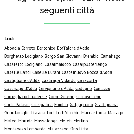
seguenti città
Lodi
Abbadia Cerreto
Bertonico
Boffalora d'Adda
Borghetto Lodigiano
Borgo San Giovanni
Brembio
Camairago
Casaletto Lodigiano
Casalmaiocco
Casalpusterlengo
Caselle Landi
Caselle Lurani
Castelnuovo Bocca d'Adda
Castiglione d'Adda
Castiraga Vidardo
Cavacurta
Cavenago d'Adda
Cervignano d'Adda
Codogno
Comazzo
Cornegliano Laudense
Corno Giovine
Cornovecchio
Corte Palasio
Crespiatica
Fombio
Galgagnano
Graffignana
Guardamiglio
Livraga
Lodi
Lodi Vecchio
Maccastorna
Mairago
Maleo
Marudo
Massalengo
Meleti
Merlino
Montanaso Lombardo
Mulazzano
Orio Litta