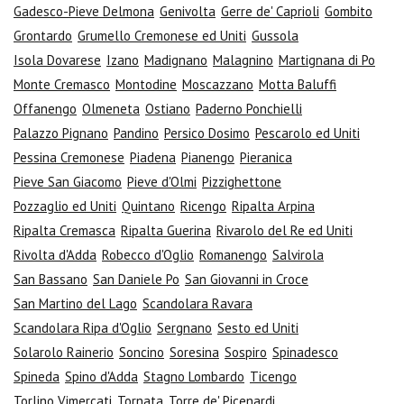
Gadesco-Pieve Delmona
Genivolta
Gerre de' Caprioli
Gombito
Grontardo
Grumello Cremonese ed Uniti
Gussola
Isola Dovarese
Izano
Madignano
Malagnino
Martignana di Po
Monte Cremasco
Montodine
Moscazzano
Motta Baluffi
Offanengo
Olmeneta
Ostiano
Paderno Ponchielli
Palazzo Pignano
Pandino
Persico Dosimo
Pescarolo ed Uniti
Pessina Cremonese
Piadena
Pianengo
Pieranica
Pieve San Giacomo
Pieve d'Olmi
Pizzighettone
Pozzaglio ed Uniti
Quintano
Ricengo
Ripalta Arpina
Ripalta Cremasca
Ripalta Guerina
Rivarolo del Re ed Uniti
Rivolta d'Adda
Robecco d'Oglio
Romanengo
Salvirola
San Bassano
San Daniele Po
San Giovanni in Croce
San Martino del Lago
Scandolara Ravara
Scandolara Ripa d'Oglio
Sergnano
Sesto ed Uniti
Solarolo Rainerio
Soncino
Soresina
Sospiro
Spinadesco
Spineda
Spino d'Adda
Stagno Lombardo
Ticengo
Torlino Vimercati
Tornata
Torre de' Picenardi