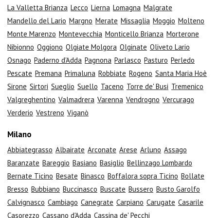
La Valletta Brianza
Lecco
Lierna
Lomagna
Malgrate
Mandello del Lario
Margno
Merate
Missaglia
Moggio
Molteno
Monte Marenzo
Montevecchia
Monticello Brianza
Morterone
Nibionno
Oggiono
Olgiate Molgora
Olginate
Oliveto Lario
Osnago
Paderno d'Adda
Pagnona
Parlasco
Pasturo
Perledo
Pescate
Premana
Primaluna
Robbiate
Rogeno
Santa Maria Hoè
Sirone
Sirtori
Sueglio
Suello
Taceno
Torre de' Busi
Tremenico
Valgreghentino
Valmadrera
Varenna
Vendrogno
Vercurago
Verderio
Vestreno
Viganò
Milano
Abbiategrasso
Albairate
Arconate
Arese
Arluno
Assago
Baranzate
Bareggio
Basiano
Basiglio
Bellinzago Lombardo
Bernate Ticino
Besate
Binasco
Boffalora sopra Ticino
Bollate
Bresso
Bubbiano
Buccinasco
Buscate
Bussero
Busto Garolfo
Calvignasco
Cambiago
Canegrate
Carpiano
Carugate
Casarile
Casorezzo
Cassano d'Adda
Cassina de' Pecchi