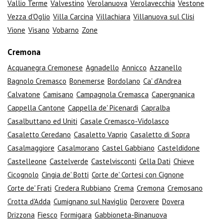
Vallio Terme
Valvestino
Verolanuova
Verolavecchia
Vestone
Vezza d'Oglio
Villa Carcina
Villachiara
Villanuova sul Clisi
Vione
Visano
Vobarno
Zone
Cremona
Acquanegra Cremonese
Agnadello
Annicco
Azzanello
Bagnolo Cremasco
Bonemerse
Bordolano
Ca' d'Andrea
Calvatone
Camisano
Campagnola Cremasca
Capergnanica
Cappella Cantone
Cappella de' Picenardi
Capralba
Casalbuttano ed Uniti
Casale Cremasco-Vidolasco
Casaletto Ceredano
Casaletto Vaprio
Casaletto di Sopra
Casalmaggiore
Casalmorano
Castel Gabbiano
Casteldidone
Castelleone
Castelverde
Castelvisconti
Cella Dati
Chieve
Cicognolo
Cingia de' Botti
Corte de' Cortesi con Cignone
Corte de' Frati
Credera Rubbiano
Crema
Cremona
Cremosano
Crotta d'Adda
Cumignano sul Naviglio
Derovere
Dovera
Drizzona
Fiesco
Formigara
Gabbioneta-Binanuova