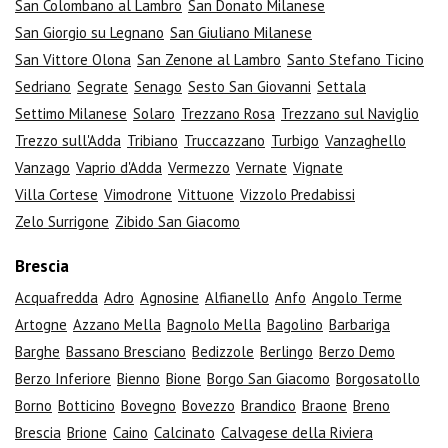
San Colombano al Lambro
San Donato Milanese
San Giorgio su Legnano
San Giuliano Milanese
San Vittore Olona
San Zenone al Lambro
Santo Stefano Ticino
Sedriano
Segrate
Senago
Sesto San Giovanni
Settala
Settimo Milanese
Solaro
Trezzano Rosa
Trezzano sul Naviglio
Trezzo sull'Adda
Tribiano
Truccazzano
Turbigo
Vanzaghello
Vanzago
Vaprio d'Adda
Vermezzo
Vernate
Vignate
Villa Cortese
Vimodrone
Vittuone
Vizzolo Predabissi
Zelo Surrigone
Zibido San Giacomo
Brescia
Acquafredda
Adro
Agnosine
Alfianello
Anfo
Angolo Terme
Artogne
Azzano Mella
Bagnolo Mella
Bagolino
Barbariga
Barghe
Bassano Bresciano
Bedizzole
Berlingo
Berzo Demo
Berzo Inferiore
Bienno
Bione
Borgo San Giacomo
Borgosatollo
Borno
Botticino
Bovegno
Bovezzo
Brandico
Braone
Breno
Brescia
Brione
Caino
Calcinato
Calvagese della Riviera