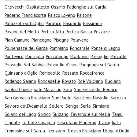
Orzivecchi
Ospitaletto
Ossimo
Padenghe sul Garda
Paderno Franciacorta
Paisco Loveno
Paitone
Palazzolo sull'Oglio
Paratico
Paspardo
Passirano
Pavone del Mella
Pertica Alta
Pertica Bassa
Pezzaze
Pian Camuno
Piancogno
Pisogne
Polaveno
Polpenazze del Garda
Pompiano
Poncarale
Ponte di Legno
Pontevico
Pontoglio
Pozzolengo
Pralboino
Preseglie
Prevalle
Provaglio Val Sabbia
Provaglio d'Iseo
Puegnago sul Garda
Quinzano d'Oglio
Remedello
Rezzato
Roccafranca
Rodengo Saiano
Roncadelle
Rovato
Roè Volciano
Rudiano
Sabbio Chiese
Sale Marasino
Salò
San Felice del Benaco
San Gervasio Bresciano
San Paolo
San Zeno Naviglio
Sarezzo
Saviore dell'Adamello
Sellero
Seniga
Serle
Sirmione
Soiano del Lago
Sonico
Sulzano
Tavernole sul Mella
Temù
Tignale
Torbole Casaglia
Toscolano-Maderno
Travagliato
Tremosine sul Garda
Trenzano
Treviso Bresciano
Urago d'Oglio