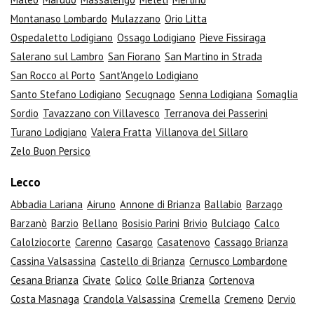
Montanaso Lombardo
Mulazzano
Orio Litta
Ospedaletto Lodigiano
Ossago Lodigiano
Pieve Fissiraga
Salerano sul Lambro
San Fiorano
San Martino in Strada
San Rocco al Porto
Sant'Angelo Lodigiano
Santo Stefano Lodigiano
Secugnago
Senna Lodigiana
Somaglia
Sordio
Tavazzano con Villavesco
Terranova dei Passerini
Turano Lodigiano
Valera Fratta
Villanova del Sillaro
Zelo Buon Persico
Lecco
Abbadia Lariana
Airuno
Annone di Brianza
Ballabio
Barzago
Barzanò
Barzio
Bellano
Bosisio Parini
Brivio
Bulciago
Calco
Calolziocorte
Carenno
Casargo
Casatenovo
Cassago Brianza
Cassina Valsassina
Castello di Brianza
Cernusco Lombardone
Cesana Brianza
Civate
Colico
Colle Brianza
Cortenova
Costa Masnaga
Crandola Valsassina
Cremella
Cremeno
Dervio