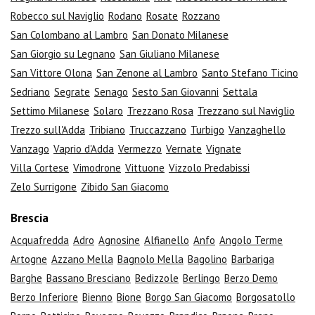
Robecco sul Naviglio
Rodano
Rosate
Rozzano
San Colombano al Lambro
San Donato Milanese
San Giorgio su Legnano
San Giuliano Milanese
San Vittore Olona
San Zenone al Lambro
Santo Stefano Ticino
Sedriano
Segrate
Senago
Sesto San Giovanni
Settala
Settimo Milanese
Solaro
Trezzano Rosa
Trezzano sul Naviglio
Trezzo sull'Adda
Tribiano
Truccazzano
Turbigo
Vanzaghello
Vanzago
Vaprio d'Adda
Vermezzo
Vernate
Vignate
Villa Cortese
Vimodrone
Vittuone
Vizzolo Predabissi
Zelo Surrigone
Zibido San Giacomo
Brescia
Acquafredda
Adro
Agnosine
Alfianello
Anfo
Angolo Terme
Artogne
Azzano Mella
Bagnolo Mella
Bagolino
Barbariga
Barghe
Bassano Bresciano
Bedizzole
Berlingo
Berzo Demo
Berzo Inferiore
Bienno
Bione
Borgo San Giacomo
Borgosatollo