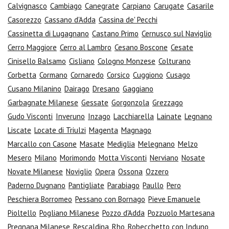
Calvignasco
Cambiago
Canegrate
Carpiano
Carugate
Casarile
Casorezzo
Cassano d'Adda
Cassina de' Pecchi
Cassinetta di Lugagnano
Castano Primo
Cernusco sul Naviglio
Cerro Maggiore
Cerro al Lambro
Cesano Boscone
Cesate
Cinisello Balsamo
Cisliano
Cologno Monzese
Colturano
Corbetta
Cormano
Cornaredo
Corsico
Cuggiono
Cusago
Cusano Milanino
Dairago
Dresano
Gaggiano
Garbagnate Milanese
Gessate
Gorgonzola
Grezzago
Gudo Visconti
Inveruno
Inzago
Lacchiarella
Lainate
Legnano
Liscate
Locate di Triulzi
Magenta
Magnago
Marcallo con Casone
Masate
Mediglia
Melegnano
Melzo
Mesero
Milano
Morimondo
Motta Visconti
Nerviano
Nosate
Novate Milanese
Noviglio
Opera
Ossona
Ozzero
Paderno Dugnano
Pantigliate
Parabiago
Paullo
Pero
Peschiera Borromeo
Pessano con Bornago
Pieve Emanuele
Pioltello
Pogliano Milanese
Pozzo d'Adda
Pozzuolo Martesana
Pregnana Milanese
Rescaldina
Rho
Robecchetto con Induno