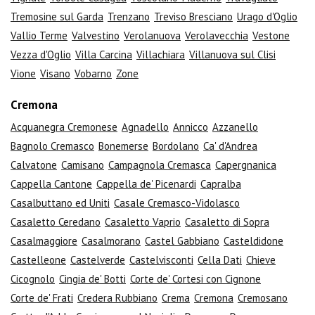
Tremosine sul Garda
Trenzano
Treviso Bresciano
Urago d'Oglio
Vallio Terme
Valvestino
Verolanuova
Verolavecchia
Vestone
Vezza d'Oglio
Villa Carcina
Villachiara
Villanuova sul Clisi
Vione
Visano
Vobarno
Zone
Cremona
Acquanegra Cremonese
Agnadello
Annicco
Azzanello
Bagnolo Cremasco
Bonemerse
Bordolano
Ca' d'Andrea
Calvatone
Camisano
Campagnola Cremasca
Capergnanica
Cappella Cantone
Cappella de' Picenardi
Capralba
Casalbuttano ed Uniti
Casale Cremasco-Vidolasco
Casaletto Ceredano
Casaletto Vaprio
Casaletto di Sopra
Casalmaggiore
Casalmorano
Castel Gabbiano
Casteldidone
Castelleone
Castelverde
Castelvisconti
Cella Dati
Chieve
Cicognolo
Cingia de' Botti
Corte de' Cortesi con Cignone
Corte de' Frati
Credera Rubbiano
Crema
Cremona
Cremosano