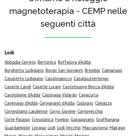
magnetoterapia - CEMP nelle
seguenti città
Lodi
Abbadia Cerreto
Bertonico
Boffalora d'Adda
Borghetto Lodigiano
Borgo San Giovanni
Brembio
Camairago
Casaletto Lodigiano
Casalmaiocco
Casalpusterlengo
Caselle Landi
Caselle Lurani
Castelnuovo Bocca d'Adda
Castiglione d'Adda
Castiraga Vidardo
Cavacurta
Cavenago d'Adda
Cervignano d'Adda
Codogno
Comazzo
Cornegliano Laudense
Corno Giovine
Cornovecchio
Corte Palasio
Crespiatica
Fombio
Galgagnano
Graffignana
Guardamiglio
Livraga
Lodi
Lodi Vecchio
Maccastorna
Mairago
Maleo
Marudo
Massalengo
Meleti
Merlino