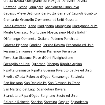
Crotta d'Adda
Cumignano sul Naviglio
Derovere
Dovera
Drizzona
Fiesco
Formigara
Gabbioneta-Binanuova
Gadesco-Pieve Delmona
Genivolta
Gerre de' Caprioli
Gombito
Grontardo
Grumello Cremonese ed Uniti
Gussola
Isola Dovarese
Izano
Madignano
Malagnino
Martignana di Po
Monte Cremasco
Montodine
Moscazzano
Motta Baluffi
Offanengo
Olmeneta
Ostiano
Paderno Ponchielli
Palazzo Pignano
Pandino
Persico Dosimo
Pescarolo ed Uniti
Pessina Cremonese
Piadena
Pianengo
Pieranica
Pieve San Giacomo
Pieve d'Olmi
Pizzighettone
Pozzaglio ed Uniti
Quintano
Ricengo
Ripalta Arpina
Ripalta Cremasca
Ripalta Guerina
Rivarolo del Re ed Uniti
Rivolta d'Adda
Robecco d'Oglio
Romanengo
Salvirola
San Bassano
San Daniele Po
San Giovanni in Croce
San Martino del Lago
Scandolara Ravara
Scandolara Ripa d'Oglio
Sergnano
Sesto ed Uniti
Solarolo Rainerio
Soncino
Soresina
Sospiro
Spinadesco