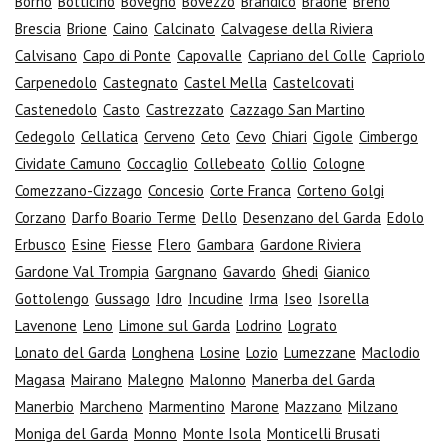
Borno
Botticino
Bovegno
Bovezzo
Brandico
Braone
Breno
Brescia
Brione
Caino
Calcinato
Calvagese della Riviera
Calvisano
Capo di Ponte
Capovalle
Capriano del Colle
Capriolo
Carpenedolo
Castegnato
Castel Mella
Castelcovati
Castenedolo
Casto
Castrezzato
Cazzago San Martino
Cedegolo
Cellatica
Cerveno
Ceto
Cevo
Chiari
Cigole
Cimbergo
Cividate Camuno
Coccaglio
Collebeato
Collio
Cologne
Comezzano-Cizzago
Concesio
Corte Franca
Corteno Golgi
Corzano
Darfo Boario Terme
Dello
Desenzano del Garda
Edolo
Erbusco
Esine
Fiesse
Flero
Gambara
Gardone Riviera
Gardone Val Trompia
Gargnano
Gavardo
Ghedi
Gianico
Gottolengo
Gussago
Idro
Incudine
Irma
Iseo
Isorella
Lavenone
Leno
Limone sul Garda
Lodrino
Lograto
Lonato del Garda
Longhena
Losine
Lozio
Lumezzane
Maclodio
Magasa
Mairano
Malegno
Malonno
Manerba del Garda
Manerbio
Marcheno
Marmentino
Marone
Mazzano
Milzano
Moniga del Garda
Monno
Monte Isola
Monticelli Brusati