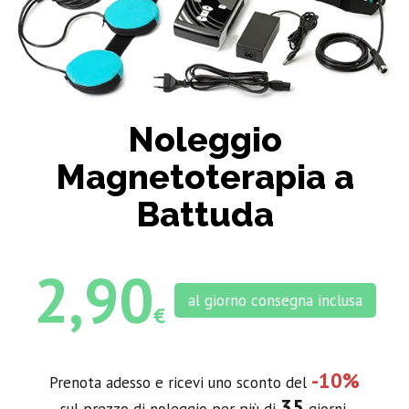
Noleggio
Magnetoterapia a
Battuda
2,90
al giorno consegna inclusa
€
-10%
Prenota adesso e ricevi uno sconto del
35
sul prezzo di noleggio per più di
giorni.