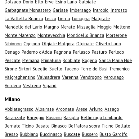
Dolzago
Dorio
Ello
Erve
Esino Lario
Galbiate
Garbagnate Monastero
Garlate
Imbersago
Introbio
Introzzo
La Valletta Brianza
Lecco
Lierna
Lomagna
Malgrate
Mandello del Lario
Margno
Merate
Missaglia
Moggio
Molteno
Monte Marenzo
Montevecchia
Monticello Brianza
Morterone
Nibionno
Oggiono
Olgiate Molgora
Olginate
Oliveto Lario
Osnago
Paderno d'Adda
Pagnona
Parlasco
Pasturo
Perledo
Pescate
Premana
Primaluna
Robbiate
Rogeno
Santa Maria Hoè
Sirone
Sirtori
Sueglio
Suello
Taceno
Torre de' Busi
Tremenico
Valgreghentino
Valmadrera
Varenna
Vendrogno
Vercurago
Verderio
Vestreno
Viganò
Milano
Abbiategrasso
Albairate
Arconate
Arese
Arluno
Assago
Baranzate
Bareggio
Basiano
Basiglio
Bellinzago Lombardo
Bernate Ticino
Besate
Binasco
Boffalora sopra Ticino
Bollate
Bresso
Bubbiano
Buccinasco
Buscate
Bussero
Busto Garolfo