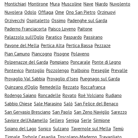
Montichiari
Montirone
Mura
Muscoline
Nave
Niardo
Nuvolento
Nuvolera
Odolo
Offlaga
Ome
Ono San Pietro
Orzinuovi
Orzivecchi
Ospitaletto
Ossimo
Padenghe sul Garda
Paderno Franciacorta
Paisco Loveno
Paitone
Palazzolo sull'Oglio
Paratico
Paspardo
Passirano
Pavone del Mella
Pertica Alta
Pertica Bassa
Pezzaze
Pian Camuno
Piancogno
Pisogne
Polaveno
Polpenazze del Garda
Pompiano
Poncarale
Ponte di Legno
Pontevico
Pontoglio
Pozzolengo
Pralboino
Preseglie
Prevalle
Provaglio Val Sabbia
Provaglio d'Iseo
Puegnago sul Garda
Quinzano d'Oglio
Remedello
Rezzato
Roccafranca
Rodengo Saiano
Roncadelle
Rovato
Roè Volciano
Rudiano
Sabbio Chiese
Sale Marasino
Salò
San Felice del Benaco
San Gervasio Bresciano
San Paolo
San Zeno Naviglio
Sarezzo
Saviore dell'Adamello
Sellero
Seniga
Serle
Sirmione
Soiano del Lago
Sonico
Sulzano
Tavernole sul Mella
Temù
Tignale
Torbole Casaglia
Toscolano-Maderno
Travagliato