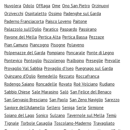
Nuvolera
Odolo
Offlaga
Ome
Ono San Pietro
Orzinuovi
Orzivecchi
Ospitaletto
Ossimo
Padenghe sul Garda
Paderno Franciacorta
Paisco Loveno
Paitone
Palazzolo sull'Oglio
Paratico
Paspardo
Passirano
Pavone del Mella
Pertica Alta
Pertica Bassa
Pezzaze
Pian Camuno
Piancogno
Pisogne
Polaveno
Polpenazze del Garda
Pompiano
Poncarale
Ponte di Legno
Pontevico
Pontoglio
Pozzolengo
Pralboino
Preseglie
Prevalle
Provaglio Val Sabbia
Provaglio d'Iseo
Puegnago sul Garda
Quinzano d'Oglio
Remedello
Rezzato
Roccafranca
Rodengo Saiano
Roncadelle
Rovato
Roè Volciano
Rudiano
Sabbio Chiese
Sale Marasino
Salò
San Felice del Benaco
San Gervasio Bresciano
San Paolo
San Zeno Naviglio
Sarezzo
Saviore dell'Adamello
Sellero
Seniga
Serle
Sirmione
Soiano del Lago
Sonico
Sulzano
Tavernole sul Mella
Temù
Tignale
Torbole Casaglia
Toscolano-Maderno
Travagliato