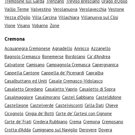
Tremosine sul Garda
Trenzano
Treviso Bresciano
Urago d'Oglio
Vallio Terme
Valvestino
Verolanuova
Verolavecchia
Vestone
Vezza d'Oglio
Villa Carcina
Villachiara
Villanuova sul Clisi
Vione
Visano
Vobarno
Zone
Cremona
Acquanegra Cremonese
Agnadello
Annicco
Azzanello
Bagnolo Cremasco
Bonemerse
Bordolano
Ca' d'Andrea
Calvatone
Camisano
Campagnola Cremasca
Capergnanica
Cappella Cantone
Cappella de' Picenardi
Capralba
Casalbuttano ed Uniti
Casale Cremasco-Vidolasco
Casaletto Ceredano
Casaletto Vaprio
Casaletto di Sopra
Casalmaggiore
Casalmorano
Castel Gabbiano
Casteldidone
Castelleone
Castelverde
Castelvisconti
Cella Dati
Chieve
Cicognolo
Cingia de' Botti
Corte de' Cortesi con Cignone
Corte de' Frati
Credera Rubbiano
Crema
Cremona
Cremosano
Crotta d'Adda
Cumignano sul Naviglio
Derovere
Dovera