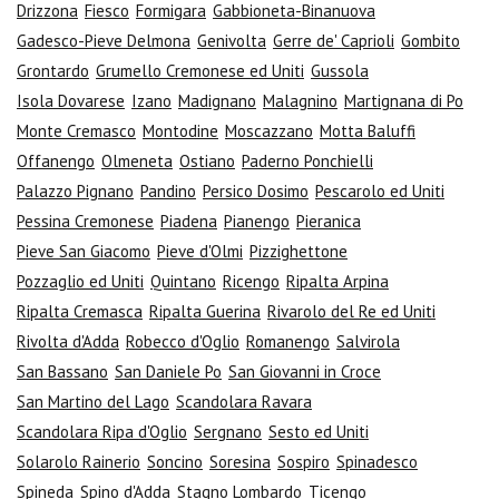
Drizzona
Fiesco
Formigara
Gabbioneta-Binanuova
Gadesco-Pieve Delmona
Genivolta
Gerre de' Caprioli
Gombito
Grontardo
Grumello Cremonese ed Uniti
Gussola
Isola Dovarese
Izano
Madignano
Malagnino
Martignana di Po
Monte Cremasco
Montodine
Moscazzano
Motta Baluffi
Offanengo
Olmeneta
Ostiano
Paderno Ponchielli
Palazzo Pignano
Pandino
Persico Dosimo
Pescarolo ed Uniti
Pessina Cremonese
Piadena
Pianengo
Pieranica
Pieve San Giacomo
Pieve d'Olmi
Pizzighettone
Pozzaglio ed Uniti
Quintano
Ricengo
Ripalta Arpina
Ripalta Cremasca
Ripalta Guerina
Rivarolo del Re ed Uniti
Rivolta d'Adda
Robecco d'Oglio
Romanengo
Salvirola
San Bassano
San Daniele Po
San Giovanni in Croce
San Martino del Lago
Scandolara Ravara
Scandolara Ripa d'Oglio
Sergnano
Sesto ed Uniti
Solarolo Rainerio
Soncino
Soresina
Sospiro
Spinadesco
Spineda
Spino d'Adda
Stagno Lombardo
Ticengo