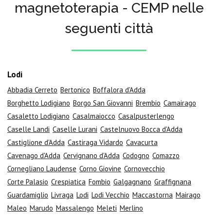
magnetoterapia - CEMP nelle
seguenti città
Lodi
Abbadia Cerreto
Bertonico
Boffalora d'Adda
Borghetto Lodigiano
Borgo San Giovanni
Brembio
Camairago
Casaletto Lodigiano
Casalmaiocco
Casalpusterlengo
Caselle Landi
Caselle Lurani
Castelnuovo Bocca d'Adda
Castiglione d'Adda
Castiraga Vidardo
Cavacurta
Cavenago d'Adda
Cervignano d'Adda
Codogno
Comazzo
Cornegliano Laudense
Corno Giovine
Cornovecchio
Corte Palasio
Crespiatica
Fombio
Galgagnano
Graffignana
Guardamiglio
Livraga
Lodi
Lodi Vecchio
Maccastorna
Mairago
Maleo
Marudo
Massalengo
Meleti
Merlino