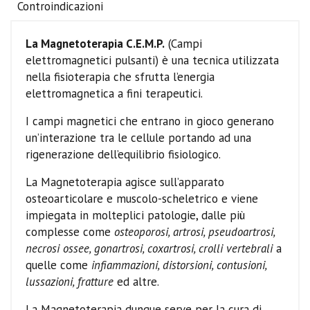
Controindicazioni
La Magnetoterapia C.E.M.P.
(Campi
elettromagnetici pulsanti) è una tecnica utilizzata
nella fisioterapia che sfrutta l’energia
elettromagnetica a fini terapeutici.
I campi magnetici che entrano in gioco generano
un’interazione tra le cellule portando ad una
rigenerazione dell’equilibrio fisiologico.
La Magnetoterapia agisce sull’apparato
osteoarticolare e muscolo-scheletrico e viene
impiegata in molteplici patologie, dalle più
complesse come
osteoporosi, artrosi, pseudoartrosi,
necrosi ossee, gonartrosi, coxartrosi, crolli vertebrali
a
quelle come
infiammazioni, distorsioni, contusioni,
lussazioni, fratture
ed altre.
La Magnetoterapia dunque serve per la cura di