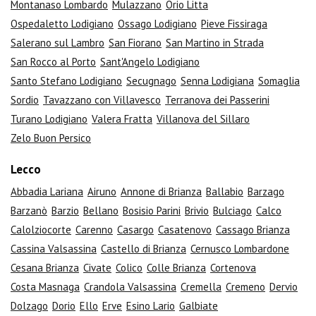
Montanaso Lombardo
Mulazzano
Orio Litta
Ospedaletto Lodigiano
Ossago Lodigiano
Pieve Fissiraga
Salerano sul Lambro
San Fiorano
San Martino in Strada
San Rocco al Porto
Sant'Angelo Lodigiano
Santo Stefano Lodigiano
Secugnago
Senna Lodigiana
Somaglia
Sordio
Tavazzano con Villavesco
Terranova dei Passerini
Turano Lodigiano
Valera Fratta
Villanova del Sillaro
Zelo Buon Persico
Lecco
Abbadia Lariana
Airuno
Annone di Brianza
Ballabio
Barzago
Barzanò
Barzio
Bellano
Bosisio Parini
Brivio
Bulciago
Calco
Calolziocorte
Carenno
Casargo
Casatenovo
Cassago Brianza
Cassina Valsassina
Castello di Brianza
Cernusco Lombardone
Cesana Brianza
Civate
Colico
Colle Brianza
Cortenova
Costa Masnaga
Crandola Valsassina
Cremella
Cremeno
Dervio
Dolzago
Dorio
Ello
Erve
Esino Lario
Galbiate