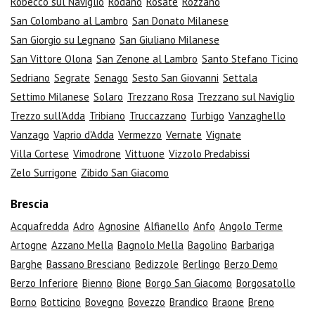
Robecco sul Naviglio
Rodano
Rosate
Rozzano
San Colombano al Lambro
San Donato Milanese
San Giorgio su Legnano
San Giuliano Milanese
San Vittore Olona
San Zenone al Lambro
Santo Stefano Ticino
Sedriano
Segrate
Senago
Sesto San Giovanni
Settala
Settimo Milanese
Solaro
Trezzano Rosa
Trezzano sul Naviglio
Trezzo sull'Adda
Tribiano
Truccazzano
Turbigo
Vanzaghello
Vanzago
Vaprio d'Adda
Vermezzo
Vernate
Vignate
Villa Cortese
Vimodrone
Vittuone
Vizzolo Predabissi
Zelo Surrigone
Zibido San Giacomo
Brescia
Acquafredda
Adro
Agnosine
Alfianello
Anfo
Angolo Terme
Artogne
Azzano Mella
Bagnolo Mella
Bagolino
Barbariga
Barghe
Bassano Bresciano
Bedizzole
Berlingo
Berzo Demo
Berzo Inferiore
Bienno
Bione
Borgo San Giacomo
Borgosatollo
Borno
Botticino
Bovegno
Bovezzo
Brandico
Braone
Breno