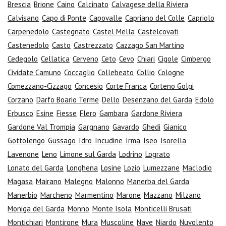
Brescia
Brione
Caino
Calcinato
Calvagese della Riviera
Calvisano
Capo di Ponte
Capovalle
Capriano del Colle
Capriolo
Carpenedolo
Castegnato
Castel Mella
Castelcovati
Castenedolo
Casto
Castrezzato
Cazzago San Martino
Cedegolo
Cellatica
Cerveno
Ceto
Cevo
Chiari
Cigole
Cimbergo
Cividate Camuno
Coccaglio
Collebeato
Collio
Cologne
Comezzano-Cizzago
Concesio
Corte Franca
Corteno Golgi
Corzano
Darfo Boario Terme
Dello
Desenzano del Garda
Edolo
Erbusco
Esine
Fiesse
Flero
Gambara
Gardone Riviera
Gardone Val Trompia
Gargnano
Gavardo
Ghedi
Gianico
Gottolengo
Gussago
Idro
Incudine
Irma
Iseo
Isorella
Lavenone
Leno
Limone sul Garda
Lodrino
Lograto
Lonato del Garda
Longhena
Losine
Lozio
Lumezzane
Maclodio
Magasa
Mairano
Malegno
Malonno
Manerba del Garda
Manerbio
Marcheno
Marmentino
Marone
Mazzano
Milzano
Moniga del Garda
Monno
Monte Isola
Monticelli Brusati
Montichiari
Montirone
Mura
Muscoline
Nave
Niardo
Nuvolento