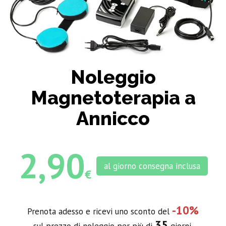
Noleggio
Magnetoterapia a
Annicco
2,90
al giorno consegna inclusa
€
-10%
Prenota adesso e ricevi uno sconto del
35
sul prezzo di noleggio per più di
giorni.