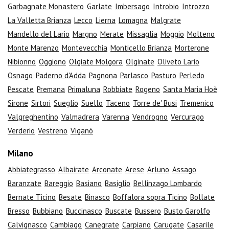
Garbagnate Monastero
Garlate
Imbersago
Introbio
Introzzo
La Valletta Brianza
Lecco
Lierna
Lomagna
Malgrate
Mandello del Lario
Margno
Merate
Missaglia
Moggio
Molteno
Monte Marenzo
Montevecchia
Monticello Brianza
Morterone
Nibionno
Oggiono
Olgiate Molgora
Olginate
Oliveto Lario
Osnago
Paderno d'Adda
Pagnona
Parlasco
Pasturo
Perledo
Pescate
Premana
Primaluna
Robbiate
Rogeno
Santa Maria Hoè
Sirone
Sirtori
Sueglio
Suello
Taceno
Torre de' Busi
Tremenico
Valgreghentino
Valmadrera
Varenna
Vendrogno
Vercurago
Verderio
Vestreno
Viganò
Milano
Abbiategrasso
Albairate
Arconate
Arese
Arluno
Assago
Baranzate
Bareggio
Basiano
Basiglio
Bellinzago Lombardo
Bernate Ticino
Besate
Binasco
Boffalora sopra Ticino
Bollate
Bresso
Bubbiano
Buccinasco
Buscate
Bussero
Busto Garolfo
Calvignasco
Cambiago
Canegrate
Carpiano
Carugate
Casarile