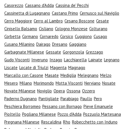
Casorezzo
Cassano d'Adda
Cassina de' Pecchi
Cassinetta di Lugagnano
Castano Primo
Cernusco sul Naviglio
Cerro Maggiore
Cerro al Lambro
Cesano Boscone
Cesate
Cinisello Balsamo
Cisliano
Cologno Monzese
Colturano
Corbetta
Cormano
Cornaredo
Corsico
Cuggiono
Cusago
Cusano Milanino
Dairago
Dresano
Gaggiano
Garbagnate Milanese
Gessate
Gorgonzola
Grezzago
Gudo Visconti
Inveruno
Inzago
Lacchiarella
Lainate
Legnano
Liscate
Locate di Triulzi
Magenta
Magnago
Marcallo con Casone
Masate
Mediglia
Melegnano
Melzo
Mesero
Milano
Morimondo
Motta Visconti
Nerviano
Nosate
Novate Milanese
Noviglio
Opera
Ossona
Ozzero
Paderno Dugnano
Pantigliate
Parabiago
Paullo
Pero
Peschiera Borromeo
Pessano con Bornago
Pieve Emanuele
Pioltello
Pogliano Milanese
Pozzo d'Adda
Pozzuolo Martesana
Pregnana Milanese
Rescaldina
Rho
Robecchetto con Induno