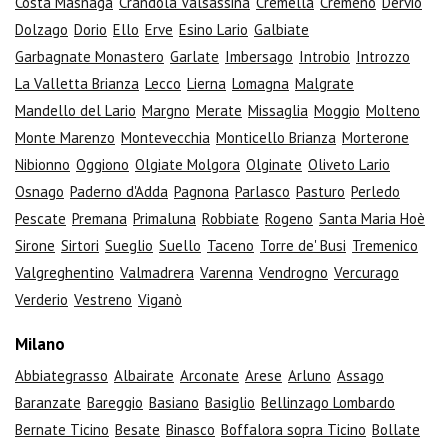
Costa Masnaga
Crandola Valsassina
Cremella
Cremeno
Dervio
Dolzago
Dorio
Ello
Erve
Esino Lario
Galbiate
Garbagnate Monastero
Garlate
Imbersago
Introbio
Introzzo
La Valletta Brianza
Lecco
Lierna
Lomagna
Malgrate
Mandello del Lario
Margno
Merate
Missaglia
Moggio
Molteno
Monte Marenzo
Montevecchia
Monticello Brianza
Morterone
Nibionno
Oggiono
Olgiate Molgora
Olginate
Oliveto Lario
Osnago
Paderno d'Adda
Pagnona
Parlasco
Pasturo
Perledo
Pescate
Premana
Primaluna
Robbiate
Rogeno
Santa Maria Hoè
Sirone
Sirtori
Sueglio
Suello
Taceno
Torre de' Busi
Tremenico
Valgreghentino
Valmadrera
Varenna
Vendrogno
Vercurago
Verderio
Vestreno
Viganò
Milano
Abbiategrasso
Albairate
Arconate
Arese
Arluno
Assago
Baranzate
Bareggio
Basiano
Basiglio
Bellinzago Lombardo
Bernate Ticino
Besate
Binasco
Boffalora sopra Ticino
Bollate