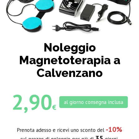
Noleggio
Magnetoterapia a
Calvenzano
2,90
al giorno consegna inclusa
€
-10%
Prenota adesso e ricevi uno sconto del
35
sul prezzo di noleggio per più di
giorni.