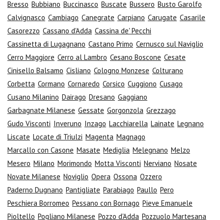
Bresso
Bubbiano
Buccinasco
Buscate
Bussero
Busto Garolfo
Calvignasco
Cambiago
Canegrate
Carpiano
Carugate
Casarile
Casorezzo
Cassano d'Adda
Cassina de' Pecchi
Cassinetta di Lugagnano
Castano Primo
Cernusco sul Naviglio
Cerro Maggiore
Cerro al Lambro
Cesano Boscone
Cesate
Cinisello Balsamo
Cisliano
Cologno Monzese
Colturano
Corbetta
Cormano
Cornaredo
Corsico
Cuggiono
Cusago
Cusano Milanino
Dairago
Dresano
Gaggiano
Garbagnate Milanese
Gessate
Gorgonzola
Grezzago
Gudo Visconti
Inveruno
Inzago
Lacchiarella
Lainate
Legnano
Liscate
Locate di Triulzi
Magenta
Magnago
Marcallo con Casone
Masate
Mediglia
Melegnano
Melzo
Mesero
Milano
Morimondo
Motta Visconti
Nerviano
Nosate
Novate Milanese
Noviglio
Opera
Ossona
Ozzero
Paderno Dugnano
Pantigliate
Parabiago
Paullo
Pero
Peschiera Borromeo
Pessano con Bornago
Pieve Emanuele
Pioltello
Pogliano Milanese
Pozzo d'Adda
Pozzuolo Martesana