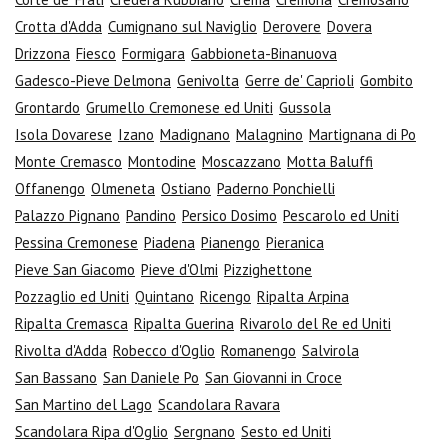
Crotta d'Adda
Cumignano sul Naviglio
Derovere
Dovera
Drizzona
Fiesco
Formigara
Gabbioneta-Binanuova
Gadesco-Pieve Delmona
Genivolta
Gerre de' Caprioli
Gombito
Grontardo
Grumello Cremonese ed Uniti
Gussola
Isola Dovarese
Izano
Madignano
Malagnino
Martignana di Po
Monte Cremasco
Montodine
Moscazzano
Motta Baluffi
Offanengo
Olmeneta
Ostiano
Paderno Ponchielli
Palazzo Pignano
Pandino
Persico Dosimo
Pescarolo ed Uniti
Pessina Cremonese
Piadena
Pianengo
Pieranica
Pieve San Giacomo
Pieve d'Olmi
Pizzighettone
Pozzaglio ed Uniti
Quintano
Ricengo
Ripalta Arpina
Ripalta Cremasca
Ripalta Guerina
Rivarolo del Re ed Uniti
Rivolta d'Adda
Robecco d'Oglio
Romanengo
Salvirola
San Bassano
San Daniele Po
San Giovanni in Croce
San Martino del Lago
Scandolara Ravara
Scandolara Ripa d'Oglio
Sergnano
Sesto ed Uniti