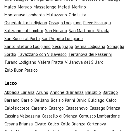
Maleo
Marudo
Massalengo
Meleti
Merlino
Montanaso Lombardo
Mulazzano
Orio Litta
Ospedaletto Lodigiano
Ossago Lodigiano
Pieve Fissiraga
Salerano sul Lambro
San Fiorano
San Martino in Strada
San Rocco al Porto
Sant'Angelo Lodigiano
Santo Stefano Lodigiano
Secugnago
Senna Lodigiana
Somaglia
Sordio
Tavazzano con Villavesco
Terranova dei Passerini
Turano Lodigiano
Valera Fratta
Villanova del Sillaro
Zelo Buon Persico
Lecco
Abbadia Lariana
Airuno
Annone di Brianza
Ballabio
Barzago
Barzanò
Barzio
Bellano
Bosisio Parini
Brivio
Bulciago
Calco
Calolziocorte
Carenno
Casargo
Casatenovo
Cassago Brianza
Cassina Valsassina
Castello di Brianza
Cernusco Lombardone
Cesana Brianza
Civate
Colico
Colle Brianza
Cortenova