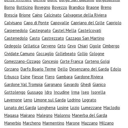
Borno
Botticino
Bovegno
Bovezzo
Brandico
Braone
Breno
Brescia
Brione
Caino
Calcinato
Calvagese della Riviera
Calvisano
Capo di Ponte
Capovalle
Capriano del Colle
Capriolo
Carpenedolo
Castegnato
Castel Mella
Castelcovati
Castenedolo
Casto
Castrezzato
Cazzago San Martino
Cedegolo
Cellatica
Cerveno
Ceto
Cevo
Chiari
Cigole
Cimbergo
Cividate Camuno
Coccaglio
Collebeato
Collio
Cologne
Comezzano-Cizzago
Concesio
Corte Franca
Corteno Golgi
Corzano
Darfo Boario Terme
Dello
Desenzano del Garda
Edolo
Erbusco
Esine
Fiesse
Flero
Gambara
Gardone Riviera
Gardone Val Trompia
Gargnano
Gavardo
Ghedi
Gianico
Gottolengo
Gussago
Idro
Incudine
Irma
Iseo
Isorella
Lavenone
Leno
Limone sul Garda
Lodrino
Lograto
Lonato del Garda
Longhena
Losine
Lozio
Lumezzane
Maclodio
Magasa
Mairano
Malegno
Malonno
Manerba del Garda
Manerbio
Marcheno
Marmentino
Marone
Mazzano
Milzano