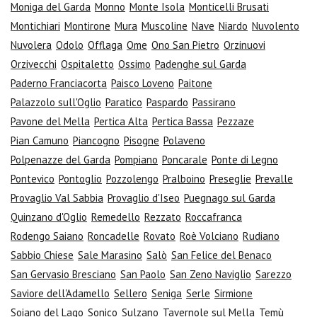
Moniga del Garda
Monno
Monte Isola
Monticelli Brusati
Montichiari
Montirone
Mura
Muscoline
Nave
Niardo
Nuvolento
Nuvolera
Odolo
Offlaga
Ome
Ono San Pietro
Orzinuovi
Orzivecchi
Ospitaletto
Ossimo
Padenghe sul Garda
Paderno Franciacorta
Paisco Loveno
Paitone
Palazzolo sull'Oglio
Paratico
Paspardo
Passirano
Pavone del Mella
Pertica Alta
Pertica Bassa
Pezzaze
Pian Camuno
Piancogno
Pisogne
Polaveno
Polpenazze del Garda
Pompiano
Poncarale
Ponte di Legno
Pontevico
Pontoglio
Pozzolengo
Pralboino
Preseglie
Prevalle
Provaglio Val Sabbia
Provaglio d'Iseo
Puegnago sul Garda
Quinzano d'Oglio
Remedello
Rezzato
Roccafranca
Rodengo Saiano
Roncadelle
Rovato
Roè Volciano
Rudiano
Sabbio Chiese
Sale Marasino
Salò
San Felice del Benaco
San Gervasio Bresciano
San Paolo
San Zeno Naviglio
Sarezzo
Saviore dell'Adamello
Sellero
Seniga
Serle
Sirmione
Soiano del Lago
Sonico
Sulzano
Tavernole sul Mella
Temù