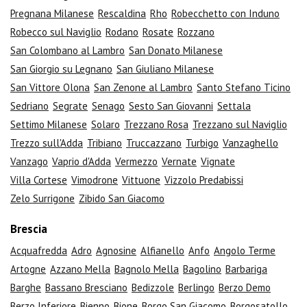
Pregnana Milanese
Rescaldina
Rho
Robecchetto con Induno
Robecco sul Naviglio
Rodano
Rosate
Rozzano
San Colombano al Lambro
San Donato Milanese
San Giorgio su Legnano
San Giuliano Milanese
San Vittore Olona
San Zenone al Lambro
Santo Stefano Ticino
Sedriano
Segrate
Senago
Sesto San Giovanni
Settala
Settimo Milanese
Solaro
Trezzano Rosa
Trezzano sul Naviglio
Trezzo sull'Adda
Tribiano
Truccazzano
Turbigo
Vanzaghello
Vanzago
Vaprio d'Adda
Vermezzo
Vernate
Vignate
Villa Cortese
Vimodrone
Vittuone
Vizzolo Predabissi
Zelo Surrigone
Zibido San Giacomo
Brescia
Acquafredda
Adro
Agnosine
Alfianello
Anfo
Angolo Terme
Artogne
Azzano Mella
Bagnolo Mella
Bagolino
Barbariga
Barghe
Bassano Bresciano
Bedizzole
Berlingo
Berzo Demo
Berzo Inferiore
Bienno
Bione
Borgo San Giacomo
Borgosatollo