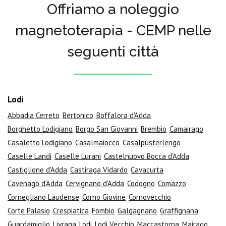
Offriamo a noleggio
magnetoterapia - CEMP nelle
seguenti città
Lodi
Abbadia Cerreto
Bertonico
Boffalora d'Adda
Borghetto Lodigiano
Borgo San Giovanni
Brembio
Camairago
Casaletto Lodigiano
Casalmaiocco
Casalpusterlengo
Caselle Landi
Caselle Lurani
Castelnuovo Bocca d'Adda
Castiglione d'Adda
Castiraga Vidardo
Cavacurta
Cavenago d'Adda
Cervignano d'Adda
Codogno
Comazzo
Cornegliano Laudense
Corno Giovine
Cornovecchio
Corte Palasio
Crespiatica
Fombio
Galgagnano
Graffignana
Guardamiglio
Livraga
Lodi
Lodi Vecchio
Maccastorna
Mairago