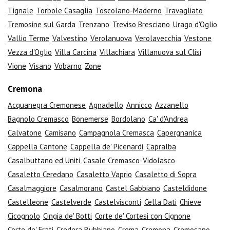
Tignale
Torbole Casaglia
Toscolano-Maderno
Travagliato
Tremosine sul Garda
Trenzano
Treviso Bresciano
Urago d'Oglio
Vallio Terme
Valvestino
Verolanuova
Verolavecchia
Vestone
Vezza d'Oglio
Villa Carcina
Villachiara
Villanuova sul Clisi
Vione
Visano
Vobarno
Zone
Cremona
Acquanegra Cremonese
Agnadello
Annicco
Azzanello
Bagnolo Cremasco
Bonemerse
Bordolano
Ca' d'Andrea
Calvatone
Camisano
Campagnola Cremasca
Capergnanica
Cappella Cantone
Cappella de' Picenardi
Capralba
Casalbuttano ed Uniti
Casale Cremasco-Vidolasco
Casaletto Ceredano
Casaletto Vaprio
Casaletto di Sopra
Casalmaggiore
Casalmorano
Castel Gabbiano
Casteldidone
Castelleone
Castelverde
Castelvisconti
Cella Dati
Chieve
Cicognolo
Cingia de' Botti
Corte de' Cortesi con Cignone
Corte de' Frati
Credera Rubbiano
Crema
Cremona
Cremosano