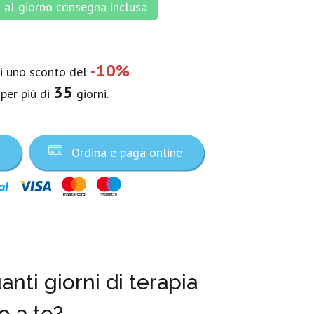
al giorno consegna inclusa
-10%
vi uno sconto del
35
 per più di
giorni.
a
Ordina e paga online
nti giorni di terapia
o a te?