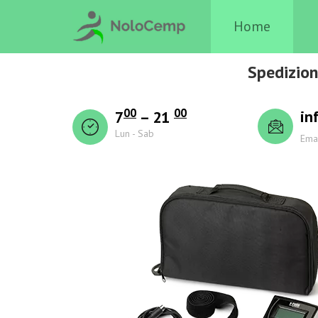
Home
Spedizion
00
00
in
7
– 21
Lun - Sab
Ema