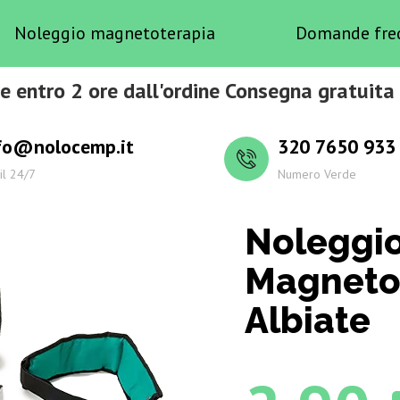
Noleggio magnetoterapia
Domande fre
e entro 2 ore dall'ordine Consegna gratuita 
fo@nolocemp.it
320 7650 933
il 24/7
Numero Verde
Noleggi
Magneto
Albiate