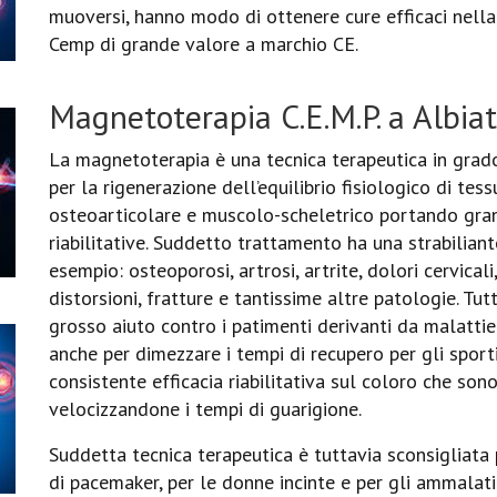
muoversi, hanno modo di ottenere cure efficaci nella 
Cemp di grande valore a marchio CE.
Magnetoterapia C.E.M.P. a Albia
La magnetoterapia è una tecnica terapeutica in grado
per la rigenerazione dell’equilibrio fisiologico di tess
osteoarticolare e muscolo-scheletrico portando grand
riabilitative. Suddetto trattamento ha una strabiliant
esempio: osteoporosi, artrosi, artrite, dolori cervicali
distorsioni, fratture e tantissime altre patologie. T
grosso aiuto contro i patimenti derivanti da malatti
anche per dimezzare i tempi di recupero per gli sporti
consistente efficacia riabilitativa sul coloro che sono
velocizzandone i tempi di guarigione.
Suddetta tecnica terapeutica è tuttavia sconsigliata p
di pacemaker, per le donne incinte e per gli ammalati