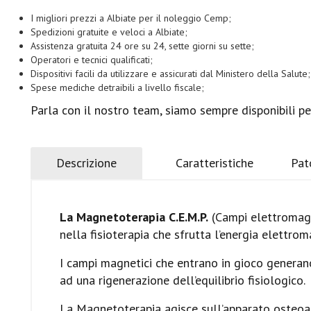
I migliori prezzi a Albiate per il noleggio Cemp;
Spedizioni gratuite e veloci a Albiate;
Assistenza gratuita 24 ore su 24, sette giorni su sette;
Operatori e tecnici qualificati;
Dispositivi facili da utilizzare e assicurati dal Ministero della Salute;
Spese mediche detraibili a livello fiscale;
Parla con il nostro team, siamo sempre disponibili pe
Descrizione
Caratteristiche
Pat
La Magnetoterapia C.E.M.P.
(Campi elettromagne
nella fisioterapia che sfrutta l’energia elettroma
I campi magnetici che entrano in gioco generano
ad una rigenerazione dell’equilibrio fisiologico.
La Magnetoterapia agisce sull’apparato osteoar