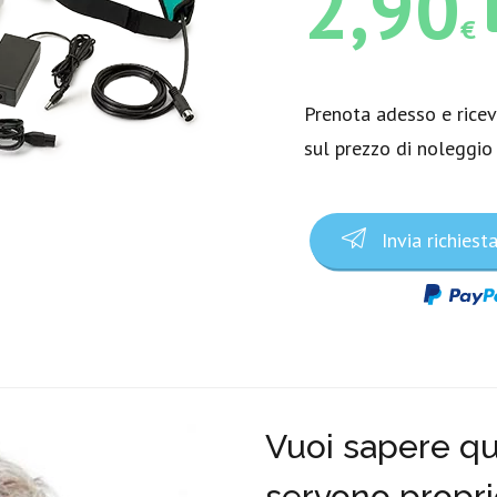
2,90
€
Prenota adesso e rice
sul prezzo di noleggio
Invia richiest
Vuoi sapere qua
servono propri