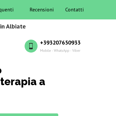
quenti
Recensioni
Contatti
in Albiate
+393207650933
Mobile - WhatsApp - Viber
o
terapia a