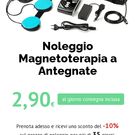
Noleggio
Magnetoterapia a
Antegnate
2,90
al giorno consegna inclusa
€
-10%
Prenota adesso e ricevi uno sconto del
35
sul prezzo di noleggio per più di
giorni.