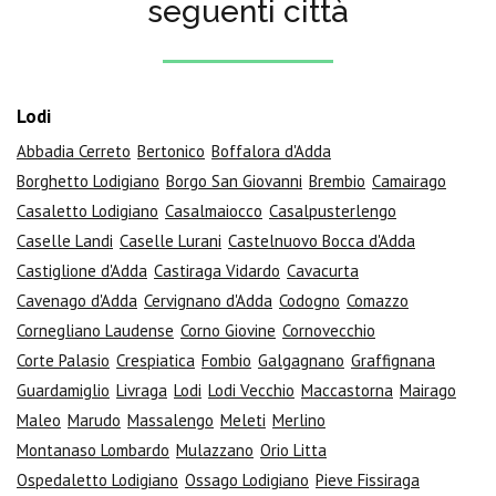
seguenti città
Lodi
Abbadia Cerreto
Bertonico
Boffalora d'Adda
Borghetto Lodigiano
Borgo San Giovanni
Brembio
Camairago
Casaletto Lodigiano
Casalmaiocco
Casalpusterlengo
Caselle Landi
Caselle Lurani
Castelnuovo Bocca d'Adda
Castiglione d'Adda
Castiraga Vidardo
Cavacurta
Cavenago d'Adda
Cervignano d'Adda
Codogno
Comazzo
Cornegliano Laudense
Corno Giovine
Cornovecchio
Corte Palasio
Crespiatica
Fombio
Galgagnano
Graffignana
Guardamiglio
Livraga
Lodi
Lodi Vecchio
Maccastorna
Mairago
Maleo
Marudo
Massalengo
Meleti
Merlino
Montanaso Lombardo
Mulazzano
Orio Litta
Ospedaletto Lodigiano
Ossago Lodigiano
Pieve Fissiraga