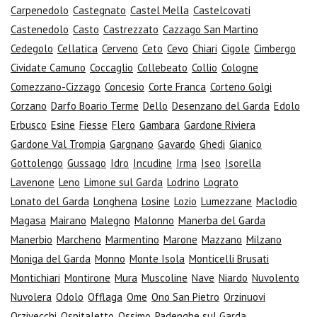
Carpenedolo
Castegnato
Castel Mella
Castelcovati
Castenedolo
Casto
Castrezzato
Cazzago San Martino
Cedegolo
Cellatica
Cerveno
Ceto
Cevo
Chiari
Cigole
Cimbergo
Cividate Camuno
Coccaglio
Collebeato
Collio
Cologne
Comezzano-Cizzago
Concesio
Corte Franca
Corteno Golgi
Corzano
Darfo Boario Terme
Dello
Desenzano del Garda
Edolo
Erbusco
Esine
Fiesse
Flero
Gambara
Gardone Riviera
Gardone Val Trompia
Gargnano
Gavardo
Ghedi
Gianico
Gottolengo
Gussago
Idro
Incudine
Irma
Iseo
Isorella
Lavenone
Leno
Limone sul Garda
Lodrino
Lograto
Lonato del Garda
Longhena
Losine
Lozio
Lumezzane
Maclodio
Magasa
Mairano
Malegno
Malonno
Manerba del Garda
Manerbio
Marcheno
Marmentino
Marone
Mazzano
Milzano
Moniga del Garda
Monno
Monte Isola
Monticelli Brusati
Montichiari
Montirone
Mura
Muscoline
Nave
Niardo
Nuvolento
Nuvolera
Odolo
Offlaga
Ome
Ono San Pietro
Orzinuovi
Orzivecchi
Ospitaletto
Ossimo
Padenghe sul Garda