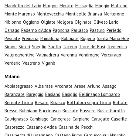
Mandello del Lario
Margno
Merate
Missaglia
Moggio
Molteno
Monte Marenzo
Montevecchia
Monticello Brianza
Morterone
Nibionno
Oggiono
Olgiate Molgora
Olginate
Oliveto Lario
Osnago
Paderno d'Adda
Pagnona
Parlasco
Pasturo
Perledo
Pescate
Premana
Primaluna
Robbiate
Rogeno
Santa Maria Hoè
Sirone
Sirtori
Sueglio
Suello
Taceno
Torre de' Busi
Tremenico
Valgreghentino
Valmadrera
Varenna
Vendrogno
Vercurago
Verderio
Vestreno
Viganò
Milano
Abbiategrasso
Albairate
Arconate
Arese
Arluno
Assago
Baranzate
Bareggio
Basiano
Basiglio
Bellinzago Lombardo
Bernate Ticino
Besate
Binasco
Boffalora sopra Ticino
Bollate
Bresso
Bubbiano
Buccinasco
Buscate
Bussero
Busto Garolfo
Calvignasco
Cambiago
Canegrate
Carpiano
Carugate
Casarile
Casorezzo
Cassano d'Adda
Cassina de' Pecchi
Cassinetta di Lugagnano
Castano Primo
Cernusco sul Naviglio