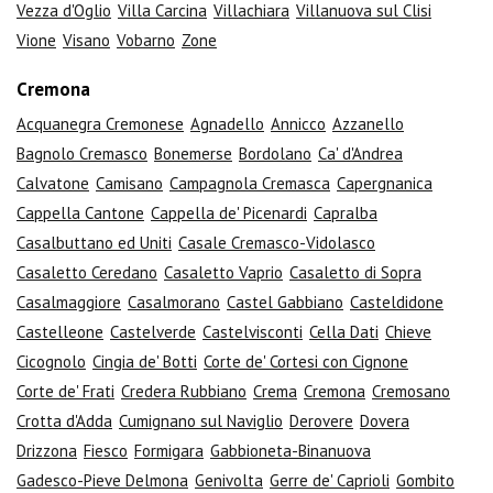
Vezza d'Oglio
Villa Carcina
Villachiara
Villanuova sul Clisi
Vione
Visano
Vobarno
Zone
Cremona
Acquanegra Cremonese
Agnadello
Annicco
Azzanello
Bagnolo Cremasco
Bonemerse
Bordolano
Ca' d'Andrea
Calvatone
Camisano
Campagnola Cremasca
Capergnanica
Cappella Cantone
Cappella de' Picenardi
Capralba
Casalbuttano ed Uniti
Casale Cremasco-Vidolasco
Casaletto Ceredano
Casaletto Vaprio
Casaletto di Sopra
Casalmaggiore
Casalmorano
Castel Gabbiano
Casteldidone
Castelleone
Castelverde
Castelvisconti
Cella Dati
Chieve
Cicognolo
Cingia de' Botti
Corte de' Cortesi con Cignone
Corte de' Frati
Credera Rubbiano
Crema
Cremona
Cremosano
Crotta d'Adda
Cumignano sul Naviglio
Derovere
Dovera
Drizzona
Fiesco
Formigara
Gabbioneta-Binanuova
Gadesco-Pieve Delmona
Genivolta
Gerre de' Caprioli
Gombito