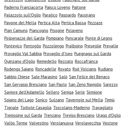
Paderno Franciacorta
Paisco Loveno
Paitone
Palazzolo sull'Oglio
Paratico
Paspardo
Passirano
Pavone del Mella
Pertica Alta
Pertica Bassa
Pezzaze
Pian Camuno
Piancogno
Pisogne
Polaveno
Polpenazze del Garda
Pompiano
Poncarale
Ponte di Legno
Pontevico
Pontoglio
Pozzolengo
Pralboino
Preseglie
Prevalle
Provaglio Val Sabbia
Provaglio d'Iseo
Puegnago sul Garda
Quinzano d'Oglio
Remedello
Rezzato
Roccafranca
Rodengo Saiano
Roncadelle
Rovato
Roè Volciano
Rudiano
Sabbio Chiese
Sale Marasino
Salò
San Felice del Benaco
San Gervasio Bresciano
San Paolo
San Zeno Naviglio
Sarezzo
Saviore dell'Adamello
Sellero
Seniga
Serle
Sirmione
Soiano del Lago
Sonico
Sulzano
Tavernole sul Mella
Temù
Tignale
Torbole Casaglia
Toscolano-Maderno
Travagliato
Tremosine sul Garda
Trenzano
Treviso Bresciano
Urago d'Oglio
Vallio Terme
Valvestino
Verolanuova
Verolavecchia
Vestone