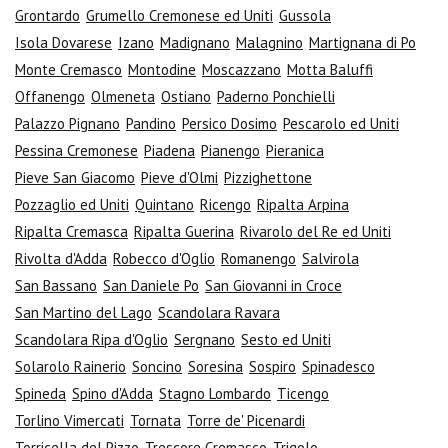
Grontardo
Grumello Cremonese ed Uniti
Gussola
Isola Dovarese
Izano
Madignano
Malagnino
Martignana di Po
Monte Cremasco
Montodine
Moscazzano
Motta Baluffi
Offanengo
Olmeneta
Ostiano
Paderno Ponchielli
Palazzo Pignano
Pandino
Persico Dosimo
Pescarolo ed Uniti
Pessina Cremonese
Piadena
Pianengo
Pieranica
Pieve San Giacomo
Pieve d'Olmi
Pizzighettone
Pozzaglio ed Uniti
Quintano
Ricengo
Ripalta Arpina
Ripalta Cremasca
Ripalta Guerina
Rivarolo del Re ed Uniti
Rivolta d'Adda
Robecco d'Oglio
Romanengo
Salvirola
San Bassano
San Daniele Po
San Giovanni in Croce
San Martino del Lago
Scandolara Ravara
Scandolara Ripa d'Oglio
Sergnano
Sesto ed Uniti
Solarolo Rainerio
Soncino
Soresina
Sospiro
Spinadesco
Spineda
Spino d'Adda
Stagno Lombardo
Ticengo
Torlino Vimercati
Tornata
Torre de' Picenardi
Torricella del Pizzo
Trescore Cremasco
Trigolo