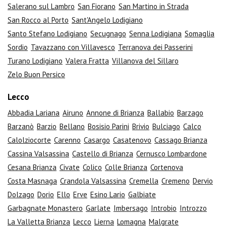
Salerano sul Lambro
San Fiorano
San Martino in Strada
San Rocco al Porto
Sant'Angelo Lodigiano
Santo Stefano Lodigiano
Secugnago
Senna Lodigiana
Somaglia
Sordio
Tavazzano con Villavesco
Terranova dei Passerini
Turano Lodigiano
Valera Fratta
Villanova del Sillaro
Zelo Buon Persico
Lecco
Abbadia Lariana
Airuno
Annone di Brianza
Ballabio
Barzago
Barzanò
Barzio
Bellano
Bosisio Parini
Brivio
Bulciago
Calco
Calolziocorte
Carenno
Casargo
Casatenovo
Cassago Brianza
Cassina Valsassina
Castello di Brianza
Cernusco Lombardone
Cesana Brianza
Civate
Colico
Colle Brianza
Cortenova
Costa Masnaga
Crandola Valsassina
Cremella
Cremeno
Dervio
Dolzago
Dorio
Ello
Erve
Esino Lario
Galbiate
Garbagnate Monastero
Garlate
Imbersago
Introbio
Introzzo
La Valletta Brianza
Lecco
Lierna
Lomagna
Malgrate