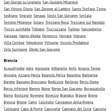
San Giorgio su Legnano
San Giuliano Milanese
San Vittore Olona
San Zenone al Lambro
Santo Stefano Ticino
Sedriano
Segrate
Senago
Sesto San Giovanni
Settala
Settimo Milanese
Solaro
Trezzano Rosa
Trezzano sul Naviglio
Trezzo sull'Adda
Tribiano
Truccazzano
Turbigo
Vanzaghello
Vanzago
Vaprio d'Adda
Vermezzo
Vernate
Vignate
Villa Cortese
Vimodrone
Vittuone
Vizzolo Predabissi
Zelo Surrigone
Zibido San Giacomo
Brescia
Acquafredda
Adro
Agnosine
Alfianello
Anfo
Angolo Terme
Artogne
Azzano Mella
Bagnolo Mella
Bagolino
Barbariga
Barghe
Bassano Bresciano
Bedizzole
Berlingo
Berzo Demo
Berzo Inferiore
Bienno
Bione
Borgo San Giacomo
Borgosatollo
Borno
Botticino
Bovegno
Bovezzo
Brandico
Braone
Breno
Brescia
Brione
Caino
Calcinato
Calvagese della Riviera
Calvisano
Capo di Ponte
Capovalle
Capriano del Colle
Capriolo