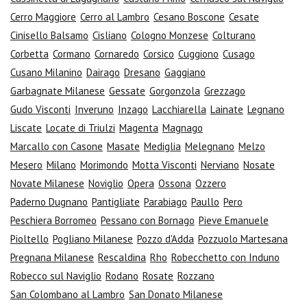
Cerro Maggiore
Cerro al Lambro
Cesano Boscone
Cesate
Cinisello Balsamo
Cisliano
Cologno Monzese
Colturano
Corbetta
Cormano
Cornaredo
Corsico
Cuggiono
Cusago
Cusano Milanino
Dairago
Dresano
Gaggiano
Garbagnate Milanese
Gessate
Gorgonzola
Grezzago
Gudo Visconti
Inveruno
Inzago
Lacchiarella
Lainate
Legnano
Liscate
Locate di Triulzi
Magenta
Magnago
Marcallo con Casone
Masate
Mediglia
Melegnano
Melzo
Mesero
Milano
Morimondo
Motta Visconti
Nerviano
Nosate
Novate Milanese
Noviglio
Opera
Ossona
Ozzero
Paderno Dugnano
Pantigliate
Parabiago
Paullo
Pero
Peschiera Borromeo
Pessano con Bornago
Pieve Emanuele
Pioltello
Pogliano Milanese
Pozzo d'Adda
Pozzuolo Martesana
Pregnana Milanese
Rescaldina
Rho
Robecchetto con Induno
Robecco sul Naviglio
Rodano
Rosate
Rozzano
San Colombano al Lambro
San Donato Milanese