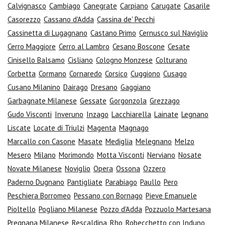
Calvignasco
Cambiago
Canegrate
Carpiano
Carugate
Casarile
Casorezzo
Cassano d'Adda
Cassina de' Pecchi
Cassinetta di Lugagnano
Castano Primo
Cernusco sul Naviglio
Cerro Maggiore
Cerro al Lambro
Cesano Boscone
Cesate
Cinisello Balsamo
Cisliano
Cologno Monzese
Colturano
Corbetta
Cormano
Cornaredo
Corsico
Cuggiono
Cusago
Cusano Milanino
Dairago
Dresano
Gaggiano
Garbagnate Milanese
Gessate
Gorgonzola
Grezzago
Gudo Visconti
Inveruno
Inzago
Lacchiarella
Lainate
Legnano
Liscate
Locate di Triulzi
Magenta
Magnago
Marcallo con Casone
Masate
Mediglia
Melegnano
Melzo
Mesero
Milano
Morimondo
Motta Visconti
Nerviano
Nosate
Novate Milanese
Noviglio
Opera
Ossona
Ozzero
Paderno Dugnano
Pantigliate
Parabiago
Paullo
Pero
Peschiera Borromeo
Pessano con Bornago
Pieve Emanuele
Pioltello
Pogliano Milanese
Pozzo d'Adda
Pozzuolo Martesana
Pregnana Milanese
Rescaldina
Rho
Robecchetto con Induno