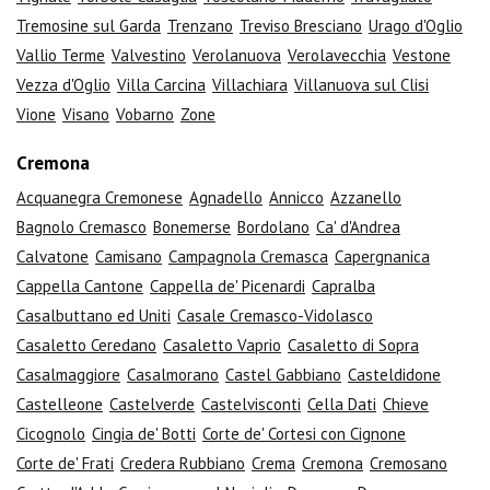
Tremosine sul Garda
Trenzano
Treviso Bresciano
Urago d'Oglio
Vallio Terme
Valvestino
Verolanuova
Verolavecchia
Vestone
Vezza d'Oglio
Villa Carcina
Villachiara
Villanuova sul Clisi
Vione
Visano
Vobarno
Zone
Cremona
Acquanegra Cremonese
Agnadello
Annicco
Azzanello
Bagnolo Cremasco
Bonemerse
Bordolano
Ca' d'Andrea
Calvatone
Camisano
Campagnola Cremasca
Capergnanica
Cappella Cantone
Cappella de' Picenardi
Capralba
Casalbuttano ed Uniti
Casale Cremasco-Vidolasco
Casaletto Ceredano
Casaletto Vaprio
Casaletto di Sopra
Casalmaggiore
Casalmorano
Castel Gabbiano
Casteldidone
Castelleone
Castelverde
Castelvisconti
Cella Dati
Chieve
Cicognolo
Cingia de' Botti
Corte de' Cortesi con Cignone
Corte de' Frati
Credera Rubbiano
Crema
Cremona
Cremosano