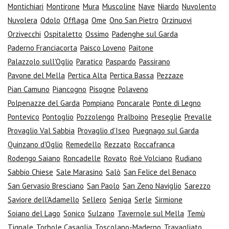
Montichiari
Montirone
Mura
Muscoline
Nave
Niardo
Nuvolento
Nuvolera
Odolo
Offlaga
Ome
Ono San Pietro
Orzinuovi
Orzivecchi
Ospitaletto
Ossimo
Padenghe sul Garda
Paderno Franciacorta
Paisco Loveno
Paitone
Palazzolo sull'Oglio
Paratico
Paspardo
Passirano
Pavone del Mella
Pertica Alta
Pertica Bassa
Pezzaze
Pian Camuno
Piancogno
Pisogne
Polaveno
Polpenazze del Garda
Pompiano
Poncarale
Ponte di Legno
Pontevico
Pontoglio
Pozzolengo
Pralboino
Preseglie
Prevalle
Provaglio Val Sabbia
Provaglio d'Iseo
Puegnago sul Garda
Quinzano d'Oglio
Remedello
Rezzato
Roccafranca
Rodengo Saiano
Roncadelle
Rovato
Roè Volciano
Rudiano
Sabbio Chiese
Sale Marasino
Salò
San Felice del Benaco
San Gervasio Bresciano
San Paolo
San Zeno Naviglio
Sarezzo
Saviore dell'Adamello
Sellero
Seniga
Serle
Sirmione
Soiano del Lago
Sonico
Sulzano
Tavernole sul Mella
Temù
Tignale
Torbole Casaglia
Toscolano-Maderno
Travagliato