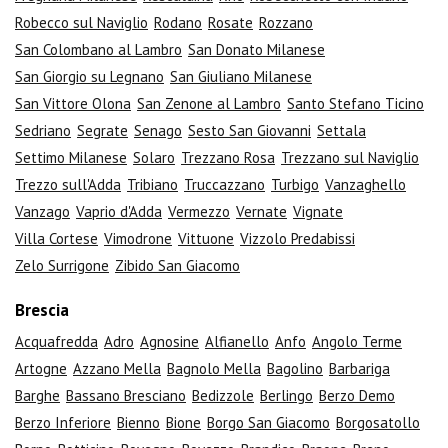
Robecco sul Naviglio
Rodano
Rosate
Rozzano
San Colombano al Lambro
San Donato Milanese
San Giorgio su Legnano
San Giuliano Milanese
San Vittore Olona
San Zenone al Lambro
Santo Stefano Ticino
Sedriano
Segrate
Senago
Sesto San Giovanni
Settala
Settimo Milanese
Solaro
Trezzano Rosa
Trezzano sul Naviglio
Trezzo sull'Adda
Tribiano
Truccazzano
Turbigo
Vanzaghello
Vanzago
Vaprio d'Adda
Vermezzo
Vernate
Vignate
Villa Cortese
Vimodrone
Vittuone
Vizzolo Predabissi
Zelo Surrigone
Zibido San Giacomo
Brescia
Acquafredda
Adro
Agnosine
Alfianello
Anfo
Angolo Terme
Artogne
Azzano Mella
Bagnolo Mella
Bagolino
Barbariga
Barghe
Bassano Bresciano
Bedizzole
Berlingo
Berzo Demo
Berzo Inferiore
Bienno
Bione
Borgo San Giacomo
Borgosatollo