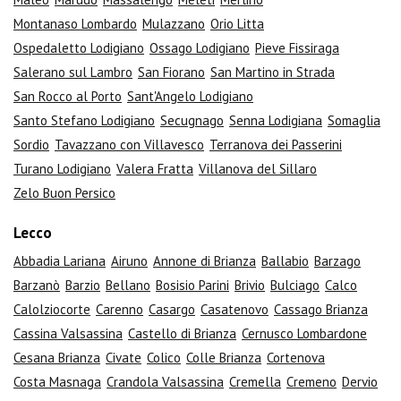
Montanaso Lombardo
Mulazzano
Orio Litta
Ospedaletto Lodigiano
Ossago Lodigiano
Pieve Fissiraga
Salerano sul Lambro
San Fiorano
San Martino in Strada
San Rocco al Porto
Sant'Angelo Lodigiano
Santo Stefano Lodigiano
Secugnago
Senna Lodigiana
Somaglia
Sordio
Tavazzano con Villavesco
Terranova dei Passerini
Turano Lodigiano
Valera Fratta
Villanova del Sillaro
Zelo Buon Persico
Lecco
Abbadia Lariana
Airuno
Annone di Brianza
Ballabio
Barzago
Barzanò
Barzio
Bellano
Bosisio Parini
Brivio
Bulciago
Calco
Calolziocorte
Carenno
Casargo
Casatenovo
Cassago Brianza
Cassina Valsassina
Castello di Brianza
Cernusco Lombardone
Cesana Brianza
Civate
Colico
Colle Brianza
Cortenova
Costa Masnaga
Crandola Valsassina
Cremella
Cremeno
Dervio