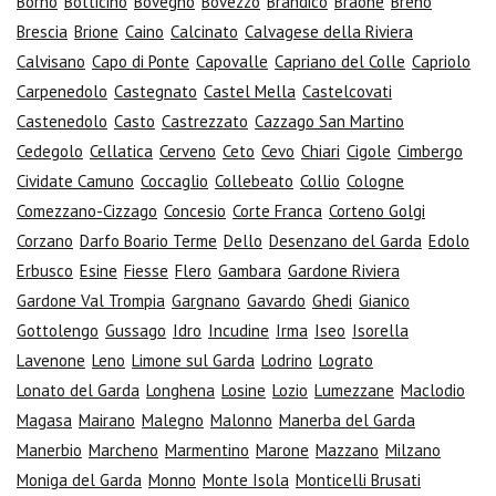
Borno
Botticino
Bovegno
Bovezzo
Brandico
Braone
Breno
Brescia
Brione
Caino
Calcinato
Calvagese della Riviera
Calvisano
Capo di Ponte
Capovalle
Capriano del Colle
Capriolo
Carpenedolo
Castegnato
Castel Mella
Castelcovati
Castenedolo
Casto
Castrezzato
Cazzago San Martino
Cedegolo
Cellatica
Cerveno
Ceto
Cevo
Chiari
Cigole
Cimbergo
Cividate Camuno
Coccaglio
Collebeato
Collio
Cologne
Comezzano-Cizzago
Concesio
Corte Franca
Corteno Golgi
Corzano
Darfo Boario Terme
Dello
Desenzano del Garda
Edolo
Erbusco
Esine
Fiesse
Flero
Gambara
Gardone Riviera
Gardone Val Trompia
Gargnano
Gavardo
Ghedi
Gianico
Gottolengo
Gussago
Idro
Incudine
Irma
Iseo
Isorella
Lavenone
Leno
Limone sul Garda
Lodrino
Lograto
Lonato del Garda
Longhena
Losine
Lozio
Lumezzane
Maclodio
Magasa
Mairano
Malegno
Malonno
Manerba del Garda
Manerbio
Marcheno
Marmentino
Marone
Mazzano
Milzano
Moniga del Garda
Monno
Monte Isola
Monticelli Brusati