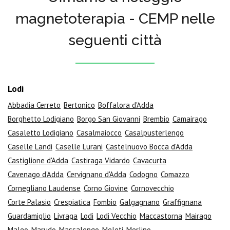
magnetoterapia - CEMP nelle
seguenti città
Lodi
Abbadia Cerreto
Bertonico
Boffalora d'Adda
Borghetto Lodigiano
Borgo San Giovanni
Brembio
Camairago
Casaletto Lodigiano
Casalmaiocco
Casalpusterlengo
Caselle Landi
Caselle Lurani
Castelnuovo Bocca d'Adda
Castiglione d'Adda
Castiraga Vidardo
Cavacurta
Cavenago d'Adda
Cervignano d'Adda
Codogno
Comazzo
Cornegliano Laudense
Corno Giovine
Cornovecchio
Corte Palasio
Crespiatica
Fombio
Galgagnano
Graffignana
Guardamiglio
Livraga
Lodi
Lodi Vecchio
Maccastorna
Mairago
Maleo
Marudo
Massalengo
Meleti
Merlino