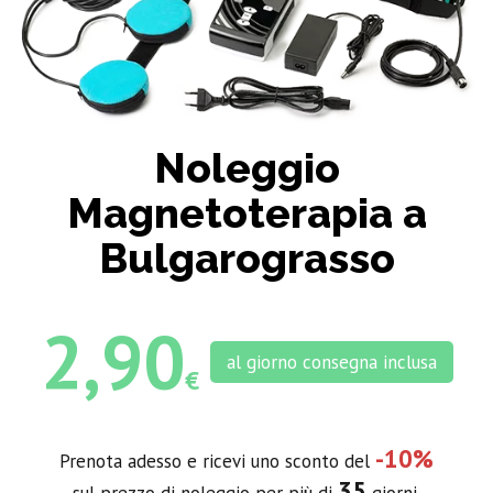
Noleggio
Magnetoterapia a
Bulgarograsso
2,90
al giorno consegna inclusa
€
-10%
Prenota adesso e ricevi uno sconto del
35
sul prezzo di noleggio per più di
giorni.