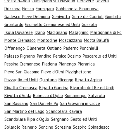
Crotta d'Adda
Cumignano sul Naviglio
Derovere
Dovera
Drizzona
Fiesco
Formigara
Gabbioneta-Binanuova
Gadesco-Pieve Delmona
Genivolta
Gerre de' Caprioli
Gombito
Grontardo
Grumello Cremonese ed Uniti
Gussola
Isola Dovarese
Izano
Madignano
Malagnino
Martignana di Po
Monte Cremasco
Montodine
Moscazzano
Motta Baluffi
Offanengo
Olmeneta
Ostiano
Paderno Ponchielli
Palazzo Pignano
Pandino
Persico Dosimo
Pescarolo ed Uniti
Pessina Cremonese
Piadena
Pianengo
Pieranica
Pieve San Giacomo
Pieve d'Olmi
Pizzighettone
Pozzaglio ed Uniti
Quintano
Ricengo
Ripalta Arpina
Ripalta Cremasca
Ripalta Guerina
Rivarolo del Re ed Uniti
Rivolta d'Adda
Robecco d'Oglio
Romanengo
Salvirola
San Bassano
San Daniele Po
San Giovanni in Croce
San Martino del Lago
Scandolara Ravara
Scandolara Ripa d'Oglio
Sergnano
Sesto ed Uniti
Solarolo Rainerio
Soncino
Soresina
Sospiro
Spinadesco