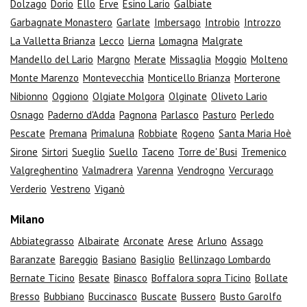
Dolzago
Dorio
Ello
Erve
Esino Lario
Galbiate
Garbagnate Monastero
Garlate
Imbersago
Introbio
Introzzo
La Valletta Brianza
Lecco
Lierna
Lomagna
Malgrate
Mandello del Lario
Margno
Merate
Missaglia
Moggio
Molteno
Monte Marenzo
Montevecchia
Monticello Brianza
Morterone
Nibionno
Oggiono
Olgiate Molgora
Olginate
Oliveto Lario
Osnago
Paderno d'Adda
Pagnona
Parlasco
Pasturo
Perledo
Pescate
Premana
Primaluna
Robbiate
Rogeno
Santa Maria Hoè
Sirone
Sirtori
Sueglio
Suello
Taceno
Torre de' Busi
Tremenico
Valgreghentino
Valmadrera
Varenna
Vendrogno
Vercurago
Verderio
Vestreno
Viganò
Milano
Abbiategrasso
Albairate
Arconate
Arese
Arluno
Assago
Baranzate
Bareggio
Basiano
Basiglio
Bellinzago Lombardo
Bernate Ticino
Besate
Binasco
Boffalora sopra Ticino
Bollate
Bresso
Bubbiano
Buccinasco
Buscate
Bussero
Busto Garolfo