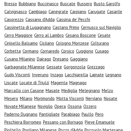
Bresso
Bubbiano
Buccinasco
Buscate
Bussero
Busto Garolfo
Calvignasco
Cambiago
Canegrate
Carpiano
Carugate
Casarile
Casorezzo
Cassano d'Adda
Cassina de' Pecchi
Cassinetta di Lugagnano
Castano Primo
Cernusco sul Naviglio
Cerro Maggiore
Cerro al Lambro
Cesano Boscone
Cesate
Cinisello Balsamo
Cisliano
Cologno Monzese
Colturano
Corbetta
Cormano
Cornaredo
Corsico
Cuggiono
Cusago
Cusano Milanino
Dairago
Dresano
Gaggiano
Garbagnate Milanese
Gessate
Gorgonzola
Grezzago
Gudo Visconti
Inveruno
Inzago
Lacchiarella
Lainate
Legnano
Liscate
Locate di Triulzi
Magenta
Magnago
Marcallo con Casone
Masate
Mediglia
Melegnano
Melzo
Mesero
Milano
Morimondo
Motta Visconti
Nerviano
Nosate
Novate Milanese
Noviglio
Opera
Ossona
Ozzero
Paderno Dugnano
Pantigliate
Parabiago
Paullo
Pero
Peschiera Borromeo
Pessano con Bornago
Pieve Emanuele
Pioltello
Pogliano Milanese
Pozzo d'Adda
Pozzuolo Martesana