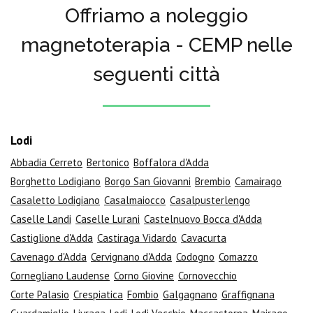
Offriamo a noleggio
magnetoterapia - CEMP nelle
seguenti città
Lodi
Abbadia Cerreto
Bertonico
Boffalora d'Adda
Borghetto Lodigiano
Borgo San Giovanni
Brembio
Camairago
Casaletto Lodigiano
Casalmaiocco
Casalpusterlengo
Caselle Landi
Caselle Lurani
Castelnuovo Bocca d'Adda
Castiglione d'Adda
Castiraga Vidardo
Cavacurta
Cavenago d'Adda
Cervignano d'Adda
Codogno
Comazzo
Cornegliano Laudense
Corno Giovine
Cornovecchio
Corte Palasio
Crespiatica
Fombio
Galgagnano
Graffignana