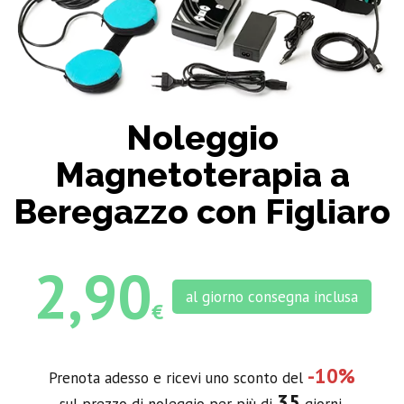
Noleggio
Magnetoterapia a
Beregazzo con Figliaro
2,90
al giorno consegna inclusa
€
-10%
Prenota adesso e ricevi uno sconto del
35
sul prezzo di noleggio per più di
giorni.