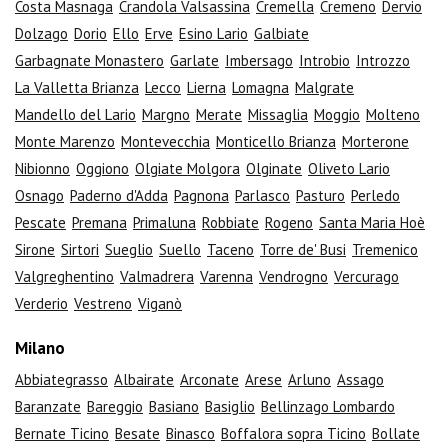
Costa Masnaga
Crandola Valsassina
Cremella
Cremeno
Dervio
Dolzago
Dorio
Ello
Erve
Esino Lario
Galbiate
Garbagnate Monastero
Garlate
Imbersago
Introbio
Introzzo
La Valletta Brianza
Lecco
Lierna
Lomagna
Malgrate
Mandello del Lario
Margno
Merate
Missaglia
Moggio
Molteno
Monte Marenzo
Montevecchia
Monticello Brianza
Morterone
Nibionno
Oggiono
Olgiate Molgora
Olginate
Oliveto Lario
Osnago
Paderno d'Adda
Pagnona
Parlasco
Pasturo
Perledo
Pescate
Premana
Primaluna
Robbiate
Rogeno
Santa Maria Hoè
Sirone
Sirtori
Sueglio
Suello
Taceno
Torre de' Busi
Tremenico
Valgreghentino
Valmadrera
Varenna
Vendrogno
Vercurago
Verderio
Vestreno
Viganò
Milano
Abbiategrasso
Albairate
Arconate
Arese
Arluno
Assago
Baranzate
Bareggio
Basiano
Basiglio
Bellinzago Lombardo
Bernate Ticino
Besate
Binasco
Boffalora sopra Ticino
Bollate