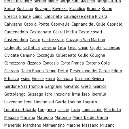
Berzo Inferiore
Bienno
Bione
Borgo San Giacomo
Borgosatollo
Borno
Botticino
Bovegno
Bovezzo
Brandico
Braone
Breno
Brescia
Brione
Caino
Calcinato
Calvagese della Riviera
Calvisano
Capo di Ponte
Capovalle
Capriano del Colle
Capriolo
Carpenedolo
Castegnato
Castel Mella
Castelcovati
Castenedolo
Casto
Castrezzato
Cazzago San Martino
Cedegolo
Cellatica
Cerveno
Ceto
Cevo
Chiari
Cigole
Cimbergo
Cividate Camuno
Coccaglio
Collebeato
Collio
Cologne
Comezzano-Cizzago
Concesio
Corte Franca
Corteno Golgi
Corzano
Darfo Boario Terme
Dello
Desenzano del Garda
Edolo
Erbusco
Esine
Fiesse
Flero
Gambara
Gardone Riviera
Gardone Val Trompia
Gargnano
Gavardo
Ghedi
Gianico
Gottolengo
Gussago
Idro
Incudine
Irma
Iseo
Isorella
Lavenone
Leno
Limone sul Garda
Lodrino
Lograto
Lonato del Garda
Longhena
Losine
Lozio
Lumezzane
Maclodio
Magasa
Mairano
Malegno
Malonno
Manerba del Garda
Manerbio
Marcheno
Marmentino
Marone
Mazzano
Milzano