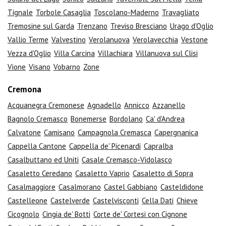
Tignale
Torbole Casaglia
Toscolano-Maderno
Travagliato
Tremosine sul Garda
Trenzano
Treviso Bresciano
Urago d'Oglio
Vallio Terme
Valvestino
Verolanuova
Verolavecchia
Vestone
Vezza d'Oglio
Villa Carcina
Villachiara
Villanuova sul Clisi
Vione
Visano
Vobarno
Zone
Cremona
Acquanegra Cremonese
Agnadello
Annicco
Azzanello
Bagnolo Cremasco
Bonemerse
Bordolano
Ca' d'Andrea
Calvatone
Camisano
Campagnola Cremasca
Capergnanica
Cappella Cantone
Cappella de' Picenardi
Capralba
Casalbuttano ed Uniti
Casale Cremasco-Vidolasco
Casaletto Ceredano
Casaletto Vaprio
Casaletto di Sopra
Casalmaggiore
Casalmorano
Castel Gabbiano
Casteldidone
Castelleone
Castelverde
Castelvisconti
Cella Dati
Chieve
Cicognolo
Cingia de' Botti
Corte de' Cortesi con Cignone