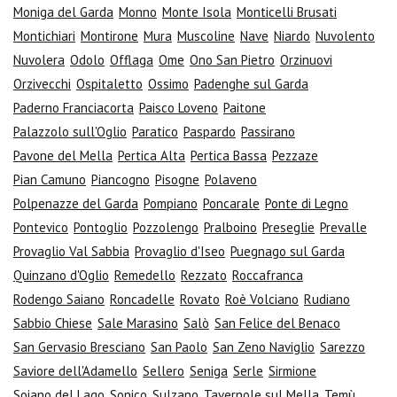
Moniga del Garda
Monno
Monte Isola
Monticelli Brusati
Montichiari
Montirone
Mura
Muscoline
Nave
Niardo
Nuvolento
Nuvolera
Odolo
Offlaga
Ome
Ono San Pietro
Orzinuovi
Orzivecchi
Ospitaletto
Ossimo
Padenghe sul Garda
Paderno Franciacorta
Paisco Loveno
Paitone
Palazzolo sull'Oglio
Paratico
Paspardo
Passirano
Pavone del Mella
Pertica Alta
Pertica Bassa
Pezzaze
Pian Camuno
Piancogno
Pisogne
Polaveno
Polpenazze del Garda
Pompiano
Poncarale
Ponte di Legno
Pontevico
Pontoglio
Pozzolengo
Pralboino
Preseglie
Prevalle
Provaglio Val Sabbia
Provaglio d'Iseo
Puegnago sul Garda
Quinzano d'Oglio
Remedello
Rezzato
Roccafranca
Rodengo Saiano
Roncadelle
Rovato
Roè Volciano
Rudiano
Sabbio Chiese
Sale Marasino
Salò
San Felice del Benaco
San Gervasio Bresciano
San Paolo
San Zeno Naviglio
Sarezzo
Saviore dell'Adamello
Sellero
Seniga
Serle
Sirmione
Soiano del Lago
Sonico
Sulzano
Tavernole sul Mella
Temù