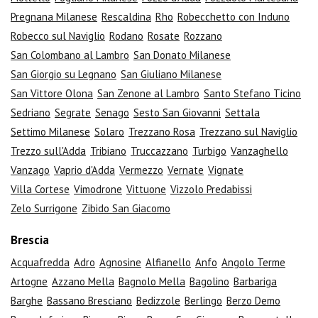
Pregnana Milanese
Rescaldina
Rho
Robecchetto con Induno
Robecco sul Naviglio
Rodano
Rosate
Rozzano
San Colombano al Lambro
San Donato Milanese
San Giorgio su Legnano
San Giuliano Milanese
San Vittore Olona
San Zenone al Lambro
Santo Stefano Ticino
Sedriano
Segrate
Senago
Sesto San Giovanni
Settala
Settimo Milanese
Solaro
Trezzano Rosa
Trezzano sul Naviglio
Trezzo sull'Adda
Tribiano
Truccazzano
Turbigo
Vanzaghello
Vanzago
Vaprio d'Adda
Vermezzo
Vernate
Vignate
Villa Cortese
Vimodrone
Vittuone
Vizzolo Predabissi
Zelo Surrigone
Zibido San Giacomo
Brescia
Acquafredda
Adro
Agnosine
Alfianello
Anfo
Angolo Terme
Artogne
Azzano Mella
Bagnolo Mella
Bagolino
Barbariga
Barghe
Bassano Bresciano
Bedizzole
Berlingo
Berzo Demo