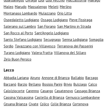
Guardamiglio
Livraga
Lodi
Lodi Vecchio
Maccastorna
Mairago
Maleo
Marudo
Massalengo
Meleti
Merlino
Montanaso Lombardo
Mulazzano
Orio Litta
Ospedaletto Lodigiano
Ossago Lodigiano
Pieve Fissiraga
Salerano sul Lambro
San Fiorano
San Martino in Strada
San Rocco al Porto
Sant'Angelo Lodigiano
Santo Stefano Lodigiano
Secugnago
Senna Lodigiana
Somaglia
Sordio
Tavazzano con Villavesco
Terranova dei Passerini
Turano Lodigiano
Valera Fratta
Villanova del Sillaro
Zelo Buon Persico
Lecco
Abbadia Lariana
Airuno
Annone di Brianza
Ballabio
Barzago
Barzanò
Barzio
Bellano
Bosisio Parini
Brivio
Bulciago
Calco
Calolziocorte
Carenno
Casargo
Casatenovo
Cassago Brianza
Cassina Valsassina
Castello di Brianza
Cernusco Lombardone
Cesana Brianza
Civate
Colico
Colle Brianza
Cortenova