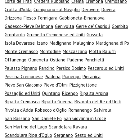
Corte de' Frati
Credera Rubbiano
Crema
Cremona
Cremosano
Crotta d'Adda
Cumignano sul Naviglio
Derovere
Dovera
Drizzona
Fiesco
Formigara
Gabbioneta-Binanuova
Gadesco-Pieve Delmona
Genivolta
Gerre de' Caprioli
Gombito
Grontardo
Grumello Cremonese ed Uniti
Gussola
Isola Dovarese
Izano
Madignano
Malagnino
Martignana di Po
Monte Cremasco
Montodine
Moscazzano
Motta Baluffi
Offanengo
Olmeneta
Ostiano
Paderno Ponchielli
Palazzo Pignano
Pandino
Persico Dosimo
Pescarolo ed Uniti
Pessina Cremonese
Piadena
Pianengo
Pieranica
Pieve San Giacomo
Pieve d'Olmi
Pizzighettone
Pozzaglio ed Uniti
Quintano
Ricengo
Ripalta Arpina
Ripalta Cremasca
Ripalta Guerina
Rivarolo del Re ed Uniti
Rivolta d'Adda
Robecco d'Oglio
Romanengo
Salvirola
San Bassano
San Daniele Po
San Giovanni in Croce
San Martino del Lago
Scandolara Ravara
Scandolara Ripa d'Oglio
Sergnano
Sesto ed Uniti