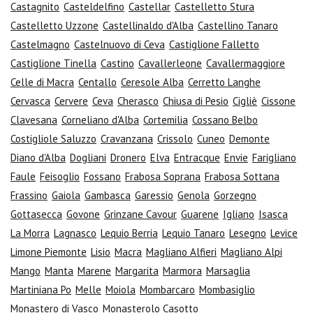
Castagnito
Casteldelfino
Castellar
Castelletto Stura
Castelletto Uzzone
Castellinaldo d'Alba
Castellino Tanaro
Castelmagno
Castelnuovo di Ceva
Castiglione Falletto
Castiglione Tinella
Castino
Cavallerleone
Cavallermaggiore
Celle di Macra
Centallo
Ceresole Alba
Cerretto Langhe
Cervasca
Cervere
Ceva
Cherasco
Chiusa di Pesio
Cigliè
Cissone
Clavesana
Corneliano d'Alba
Cortemilia
Cossano Belbo
Costigliole Saluzzo
Cravanzana
Crissolo
Cuneo
Demonte
Diano d'Alba
Dogliani
Dronero
Elva
Entracque
Envie
Farigliano
Faule
Feisoglio
Fossano
Frabosa Soprana
Frabosa Sottana
Frassino
Gaiola
Gambasca
Garessio
Genola
Gorzegno
Gottasecca
Govone
Grinzane Cavour
Guarene
Igliano
Isasca
La Morra
Lagnasco
Lequio Berria
Lequio Tanaro
Lesegno
Levice
Limone Piemonte
Lisio
Macra
Magliano Alfieri
Magliano Alpi
Mango
Manta
Marene
Margarita
Marmora
Marsaglia
Martiniana Po
Melle
Moiola
Mombarcaro
Mombasiglio
Monastero di Vasco
Monasterolo Casotto