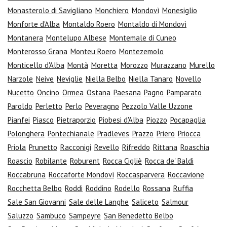
Monasterolo di Savigliano
Monchiero
Mondovì
Monesiglio
Monforte d'Alba
Montaldo Roero
Montaldo di Mondovì
Montanera
Montelupo Albese
Montemale di Cuneo
Monterosso Grana
Monteu Roero
Montezemolo
Monticello d'Alba
Montà
Moretta
Morozzo
Murazzano
Murello
Narzole
Neive
Neviglie
Niella Belbo
Niella Tanaro
Novello
Nucetto
Oncino
Ormea
Ostana
Paesana
Pagno
Pamparato
Paroldo
Perletto
Perlo
Peveragno
Pezzolo Valle Uzzone
Pianfei
Piasco
Pietraporzio
Piobesi d'Alba
Piozzo
Pocapaglia
Polonghera
Pontechianale
Pradleves
Prazzo
Priero
Priocca
Priola
Prunetto
Racconigi
Revello
Rifreddo
Rittana
Roaschia
Roascio
Robilante
Roburent
Rocca Cigliè
Rocca de' Baldi
Roccabruna
Roccaforte Mondovì
Roccasparvera
Roccavione
Rocchetta Belbo
Roddi
Roddino
Rodello
Rossana
Ruffia
Sale San Giovanni
Sale delle Langhe
Saliceto
Salmour
Saluzzo
Sambuco
Sampeyre
San Benedetto Belbo