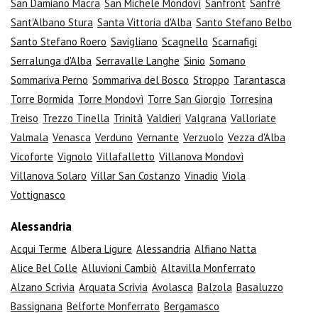
San Damiano Macra
San Michele Mondovì
Sanfront
Sanfrè
Sant'Albano Stura
Santa Vittoria d'Alba
Santo Stefano Belbo
Santo Stefano Roero
Savigliano
Scagnello
Scarnafigi
Serralunga d'Alba
Serravalle Langhe
Sinio
Somano
Sommariva Perno
Sommariva del Bosco
Stroppo
Tarantasca
Torre Bormida
Torre Mondovì
Torre San Giorgio
Torresina
Treiso
Trezzo Tinella
Trinità
Valdieri
Valgrana
Valloriate
Valmala
Venasca
Verduno
Vernante
Verzuolo
Vezza d'Alba
Vicoforte
Vignolo
Villafalletto
Villanova Mondovì
Villanova Solaro
Villar San Costanzo
Vinadio
Viola
Vottignasco
Alessandria
Acqui Terme
Albera Ligure
Alessandria
Alfiano Natta
Alice Bel Colle
Alluvioni Cambiò
Altavilla Monferrato
Alzano Scrivia
Arquata Scrivia
Avolasca
Balzola
Basaluzzo
Bassignana
Belforte Monferrato
Bergamasco