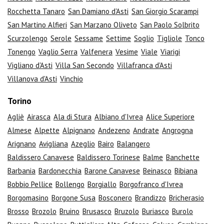
Rocchetta Tanaro
San Damiano d'Asti
San Giorgio Scarampi
San Martino Alfieri
San Marzano Oliveto
San Paolo Solbrito
Scurzolengo
Serole
Sessame
Settime
Soglio
Tigliole
Tonco
Tonengo
Vaglio Serra
Valfenera
Vesime
Viale
Viarigi
Vigliano d'Asti
Villa San Secondo
Villafranca d'Asti
Villanova d'Asti
Vinchio
Torino
Agliè
Airasca
Ala di Stura
Albiano d'Ivrea
Alice Superiore
Almese
Alpette
Alpignano
Andezeno
Andrate
Angrogna
Arignano
Avigliana
Azeglio
Bairo
Balangero
Baldissero Canavese
Baldissero Torinese
Balme
Banchette
Barbania
Bardonecchia
Barone Canavese
Beinasco
Bibiana
Bobbio Pellice
Bollengo
Borgiallo
Borgofranco d'Ivrea
Borgomasino
Borgone Susa
Bosconero
Brandizzo
Bricherasio
Brosso
Brozolo
Bruino
Brusasco
Bruzolo
Buriasco
Burolo