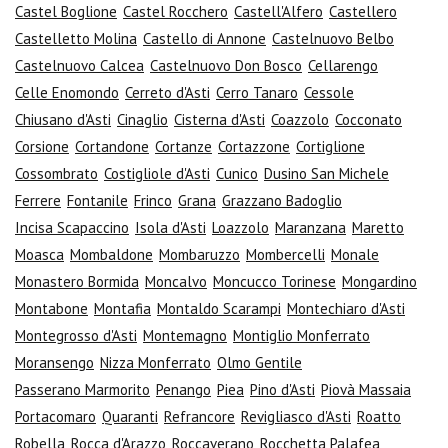
Castel Boglione
Castel Rocchero
Castell'Alfero
Castellero
Castelletto Molina
Castello di Annone
Castelnuovo Belbo
Castelnuovo Calcea
Castelnuovo Don Bosco
Cellarengo
Celle Enomondo
Cerreto d'Asti
Cerro Tanaro
Cessole
Chiusano d'Asti
Cinaglio
Cisterna d'Asti
Coazzolo
Cocconato
Corsione
Cortandone
Cortanze
Cortazzone
Cortiglione
Cossombrato
Costigliole d'Asti
Cunico
Dusino San Michele
Ferrere
Fontanile
Frinco
Grana
Grazzano Badoglio
Incisa Scapaccino
Isola d'Asti
Loazzolo
Maranzana
Maretto
Moasca
Mombaldone
Mombaruzzo
Mombercelli
Monale
Monastero Bormida
Moncalvo
Moncucco Torinese
Mongardino
Montabone
Montafia
Montaldo Scarampi
Montechiaro d'Asti
Montegrosso d'Asti
Montemagno
Montiglio Monferrato
Moransengo
Nizza Monferrato
Olmo Gentile
Passerano Marmorito
Penango
Piea
Pino d'Asti
Piovà Massaia
Portacomaro
Quaranti
Refrancore
Revigliasco d'Asti
Roatto
Robella
Rocca d'Arazzo
Roccaverano
Rocchetta Palafea