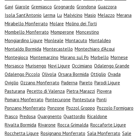
Gavi
Giarole
Gremiasco
Grognardo
Grondona
Guazzora
Isola Sant'Antonio
Lerma
Lu
Malvicino
Masio
Melazzo
Merana
Mirabello Monferrato
Molare
Molino dei Torti
Mombello Monferrato
Momperone
Moncestino
Mongiardino Ligure
Monleale
Montacuto
Montaldeo
Montaldo Bormida
Montecastello
Montechiaro d'Acqui
Montegioco
Montemarzino
Morano sul Po
Morbello
Mornese
Morsasco
Murisengo
Novi Ligure
Occimiano
Odalengo Grande
Odalengo Piccolo
Olivola
Orsara Bormida
Ottiglio
Ovada
Oviglio
Ozzano Monferrato
Paderna
Pareto
Parodi Ligure
Pasturana
Pecetto di Valenza
Pietra Marazzi
Piovera
Pomaro Monferrato
Pontecurone
Pontestura
Ponti
Ponzano Monferrato
Ponzone
Pozzol Groppo
Pozzolo Formigaro
Prasco
Predosa
Quargnento
Quattordio
Ricaldone
Rivalta Bormida
Rivarone
Rocca Grimalda
Roccaforte Ligure
Rocchetta Ligure
Rosignano Monferrato
Sala Monferrato
Sale