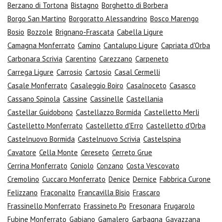
Berzano di Tortona
Bistagno
Borghetto di Borbera
Borgo San Martino
Borgoratto Alessandrino
Bosco Marengo
Bosio
Bozzole
Brignano-Frascata
Cabella Ligure
Camagna Monferrato
Camino
Cantalupo Ligure
Capriata d'Orba
Carbonara Scrivia
Carentino
Carezzano
Carpeneto
Carrega Ligure
Carrosio
Cartosio
Casal Cermelli
Casale Monferrato
Casaleggio Boiro
Casalnoceto
Casasco
Cassano Spinola
Cassine
Cassinelle
Castellania
Castellar Guidobono
Castellazzo Bormida
Castelletto Merli
Castelletto Monferrato
Castelletto d'Erro
Castelletto d'Orba
Castelnuovo Bormida
Castelnuovo Scrivia
Castelspina
Cavatore
Cella Monte
Cereseto
Cerreto Grue
Cerrina Monferrato
Coniolo
Conzano
Costa Vescovato
Cremolino
Cuccaro Monferrato
Denice
Dernice
Fabbrica Curone
Felizzano
Fraconalto
Francavilla Bisio
Frascaro
Frassinello Monferrato
Frassineto Po
Fresonara
Frugarolo
Fubine Monferrato
Gabiano
Gamalero
Garbagna
Gavazzana