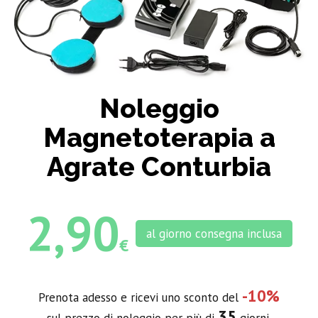
Noleggio
Magnetoterapia a
Agrate Conturbia
2,90
al giorno consegna inclusa
€
-10%
Prenota adesso e ricevi uno sconto del
35
sul prezzo di noleggio per più di
giorni.