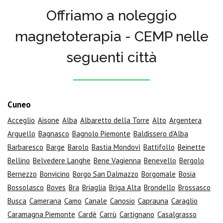
Offriamo a noleggio
magnetoterapia - CEMP nelle
seguenti città
Cuneo
Acceglio
Aisone
Alba
Albaretto della Torre
Alto
Argentera
Arguello
Bagnasco
Bagnolo Piemonte
Baldissero d'Alba
Barbaresco
Barge
Barolo
Bastia Mondovì
Battifollo
Beinette
Bellino
Belvedere Langhe
Bene Vagienna
Benevello
Bergolo
Bernezzo
Bonvicino
Borgo San Dalmazzo
Borgomale
Bosia
Bossolasco
Boves
Bra
Briaglia
Briga Alta
Brondello
Brossasco
Busca
Camerana
Camo
Canale
Canosio
Caprauna
Caraglio
Caramagna Piemonte
Cardè
Carrù
Cartignano
Casalgrasso