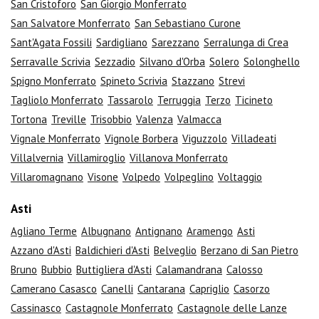
San Cristoforo
San Giorgio Monferrato
San Salvatore Monferrato
San Sebastiano Curone
Sant'Agata Fossili
Sardigliano
Sarezzano
Serralunga di Crea
Serravalle Scrivia
Sezzadio
Silvano d'Orba
Solero
Solonghello
Spigno Monferrato
Spineto Scrivia
Stazzano
Strevi
Tagliolo Monferrato
Tassarolo
Terruggia
Terzo
Ticineto
Tortona
Treville
Trisobbio
Valenza
Valmacca
Vignale Monferrato
Vignole Borbera
Viguzzolo
Villadeati
Villalvernia
Villamiroglio
Villanova Monferrato
Villaromagnano
Visone
Volpedo
Volpeglino
Voltaggio
Asti
Agliano Terme
Albugnano
Antignano
Aramengo
Asti
Azzano d'Asti
Baldichieri d'Asti
Belveglio
Berzano di San Pietro
Bruno
Bubbio
Buttigliera d'Asti
Calamandrana
Calosso
Camerano Casasco
Canelli
Cantarana
Capriglio
Casorzo
Cassinasco
Castagnole Monferrato
Castagnole delle Lanze