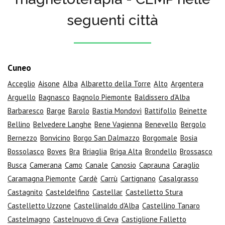
seguenti città
Cuneo
Acceglio
Aisone
Alba
Albaretto della Torre
Alto
Argentera
Arguello
Bagnasco
Bagnolo Piemonte
Baldissero d'Alba
Barbaresco
Barge
Barolo
Bastia Mondovì
Battifollo
Beinette
Bellino
Belvedere Langhe
Bene Vagienna
Benevello
Bergolo
Bernezzo
Bonvicino
Borgo San Dalmazzo
Borgomale
Bosia
Bossolasco
Boves
Bra
Briaglia
Briga Alta
Brondello
Brossasco
Busca
Camerana
Camo
Canale
Canosio
Caprauna
Caraglio
Caramagna Piemonte
Cardè
Carrù
Cartignano
Casalgrasso
Castagnito
Casteldelfino
Castellar
Castelletto Stura
Castelletto Uzzone
Castellinaldo d'Alba
Castellino Tanaro
Castelmagno
Castelnuovo di Ceva
Castiglione Falletto