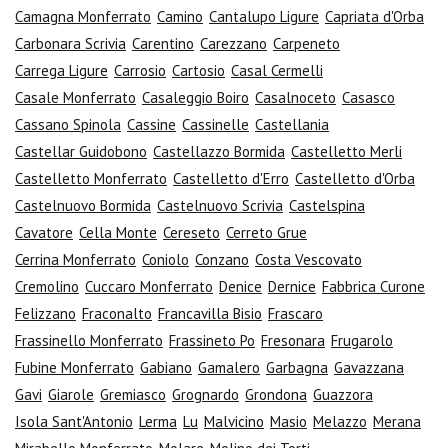
Camagna Monferrato
Camino
Cantalupo Ligure
Capriata d'Orba
Carbonara Scrivia
Carentino
Carezzano
Carpeneto
Carrega Ligure
Carrosio
Cartosio
Casal Cermelli
Casale Monferrato
Casaleggio Boiro
Casalnoceto
Casasco
Cassano Spinola
Cassine
Cassinelle
Castellania
Castellar Guidobono
Castellazzo Bormida
Castelletto Merli
Castelletto Monferrato
Castelletto d'Erro
Castelletto d'Orba
Castelnuovo Bormida
Castelnuovo Scrivia
Castelspina
Cavatore
Cella Monte
Cereseto
Cerreto Grue
Cerrina Monferrato
Coniolo
Conzano
Costa Vescovato
Cremolino
Cuccaro Monferrato
Denice
Dernice
Fabbrica Curone
Felizzano
Fraconalto
Francavilla Bisio
Frascaro
Frassinello Monferrato
Frassineto Po
Fresonara
Frugarolo
Fubine Monferrato
Gabiano
Gamalero
Garbagna
Gavazzana
Gavi
Giarole
Gremiasco
Grognardo
Grondona
Guazzora
Isola Sant'Antonio
Lerma
Lu
Malvicino
Masio
Melazzo
Merana