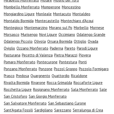
Mirabello Monferrato
Molare
Molino dei Torti
Mombello Monferrato
Momperone
Moncestino
Mongiardino Ligure
Monleale
Montacuto
Montaldeo
Montaldo Bormida
Montecastello
Montechiaro d'Acqui
Montegioco
Montemarzino
Morano sul Po
Morbello
Mornese
Morsasco
Murisengo
Novi Ligure
Occimiano
Odalengo Grande
Odalengo Piccolo
Olivola
Orsara Bormida
Ottiglio
Ovada
Oviglio
Ozzano Monferrato
Paderna
Pareto
Parodi Ligure
Pasturana
Pecetto di Valenza
Pietra Marazzi
Piovera
Pomaro Monferrato
Pontecurone
Pontestura
Ponti
Ponzano Monferrato
Ponzone
Pozzol Groppo
Pozzolo Formigaro
Prasco
Predosa
Quargnento
Quattordio
Ricaldone
Rivalta Bormida
Rivarone
Rocca Grimalda
Roccaforte Ligure
Rocchetta Ligure
Rosignano Monferrato
Sala Monferrato
Sale
San Cristoforo
San Giorgio Monferrato
San Salvatore Monferrato
San Sebastiano Curone
Sant'Agata Fossili
Sardigliano
Sarezzano
Serralunga di Crea