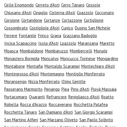
Celle Enomondo
Cerreto d'Asti
Cerro Tanaro
Cessole
Chiusano d'Asti
Cinaglio
Cisterna d'Asti
Coazzolo
Cocconato
Corsione
Cortandone
Cortanze
Cortazzone
Cortiglione
Cossombrato
Costigliole d'Asti
Cunico
Dusino San Michele
Ferrere
Fontanile
Frinco
Grana
Grazzano Badoglio
Incisa Scapaccino
Isola d'Asti
Loazzolo
Maranzana
Maretto
Moasca
Mombaldone
Mombaruzzo
Mombercelli
Monale
Monastero Bormida
Moncalvo
Moncucco Torinese
Mongardino
Montabone
Montafia
Montaldo Scarampi
Montechiaro d'Asti
Montegrosso d'Asti
Montemagno
Montiglio Monferrato
Moransengo
Nizza Monferrato
Olmo Gentile
Passerano Marmorito
Penango
Piea
Pino d'Asti
Piovà Massaia
Portacomaro
Quaranti
Refrancore
Revigliasco d'Asti
Roatto
Robella
Rocca d'Arazzo
Roccaverano
Rocchetta Palafea
Rocchetta Tanaro
San Damiano d'Asti
San Giorgio Scarampi
San Martino Alfieri
San Marzano Oliveto
San Paolo Solbrito