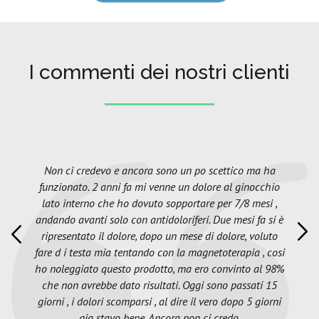
I commenti dei nostri clienti
Non ci credevo e ancora sono un po scettico ma ha
funzionato. 2 anni fa mi venne un dolore al ginocchio
lato interno che ho dovuto sopportare per 7/8 mesi ,
andando avanti solo con antidoloriferi. Due mesi fa si è
ripresentato il dolore, dopo un mese di dolore, voluto
fare d i testa mia tentando con la magnetoterapia , cosi
ho noleggiato questo prodotto, ma ero convinto al 98%
che non avrebbe dato risultati. Oggi sono passati 15
giorni , i dolori scomparsi , al dire il vero dopo 5 giorni
gia stavo bene. Ancora non ci credo.