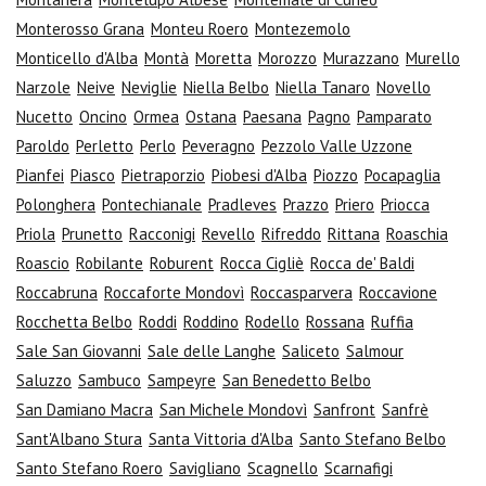
Monterosso Grana
Monteu Roero
Montezemolo
Monticello d'Alba
Montà
Moretta
Morozzo
Murazzano
Murello
Narzole
Neive
Neviglie
Niella Belbo
Niella Tanaro
Novello
Nucetto
Oncino
Ormea
Ostana
Paesana
Pagno
Pamparato
Paroldo
Perletto
Perlo
Peveragno
Pezzolo Valle Uzzone
Pianfei
Piasco
Pietraporzio
Piobesi d'Alba
Piozzo
Pocapaglia
Polonghera
Pontechianale
Pradleves
Prazzo
Priero
Priocca
Priola
Prunetto
Racconigi
Revello
Rifreddo
Rittana
Roaschia
Roascio
Robilante
Roburent
Rocca Cigliè
Rocca de' Baldi
Roccabruna
Roccaforte Mondovì
Roccasparvera
Roccavione
Rocchetta Belbo
Roddi
Roddino
Rodello
Rossana
Ruffia
Sale San Giovanni
Sale delle Langhe
Saliceto
Salmour
Saluzzo
Sambuco
Sampeyre
San Benedetto Belbo
San Damiano Macra
San Michele Mondovì
Sanfront
Sanfrè
Sant'Albano Stura
Santa Vittoria d'Alba
Santo Stefano Belbo
Santo Stefano Roero
Savigliano
Scagnello
Scarnafigi