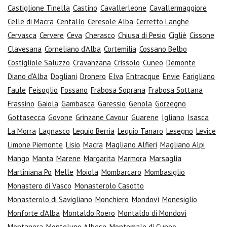
Castiglione Tinella
Castino
Cavallerleone
Cavallermaggiore
Celle di Macra
Centallo
Ceresole Alba
Cerretto Langhe
Cervasca
Cervere
Ceva
Cherasco
Chiusa di Pesio
Cigliè
Cissone
Clavesana
Corneliano d'Alba
Cortemilia
Cossano Belbo
Costigliole Saluzzo
Cravanzana
Crissolo
Cuneo
Demonte
Diano d'Alba
Dogliani
Dronero
Elva
Entracque
Envie
Farigliano
Faule
Feisoglio
Fossano
Frabosa Soprana
Frabosa Sottana
Frassino
Gaiola
Gambasca
Garessio
Genola
Gorzegno
Gottasecca
Govone
Grinzane Cavour
Guarene
Igliano
Isasca
La Morra
Lagnasco
Lequio Berria
Lequio Tanaro
Lesegno
Levice
Limone Piemonte
Lisio
Macra
Magliano Alfieri
Magliano Alpi
Mango
Manta
Marene
Margarita
Marmora
Marsaglia
Martiniana Po
Melle
Moiola
Mombarcaro
Mombasiglio
Monastero di Vasco
Monasterolo Casotto
Monasterolo di Savigliano
Monchiero
Mondovì
Monesiglio
Monforte d'Alba
Montaldo Roero
Montaldo di Mondovì
Montanera
Montelupo Albese
Montemale di Cuneo