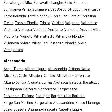
Serralunga d'Alba
Serravalle Langhe
Sinio
Somano
Sommariva Perno
Sommariva del Bosco
Stroppo
Tarantasca
Torre Bormida
Torre Mondovì
Torre San Giorgio
Torresina
Treiso
Trezzo Tinella
Trinità
Valdieri
Valgrana
Valloriate
Valmala
Venasca
Verduno
Vernante
Verzuolo
Vezza d'Alba
Vicoforte
Vignolo
Villafalletto
Villanova Mondovì
Villanova Solaro
Villar San Costanzo
Vinadio
Viola
Vottignasco
Alessandria
Acqui Terme
Albera Ligure
Alessandria
Alfiano Natta
Alice Bel Colle
Alluvioni Cambiò
Altavilla Monferrato
Alzano Scrivia
Arquata Scrivia
Avolasca
Balzola
Basaluzzo
Bassignana
Belforte Monferrato
Bergamasco
Berzano di Tortona
Bistagno
Borghetto di Borbera
Borgo San Martino
Borgoratto Alessandrino
Bosco Marengo
Bosio
Bozzole
Brignano-Frascata
Cabella Ligure