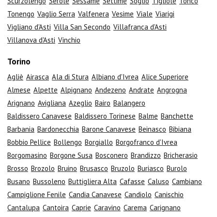
Scurzolengo
Serole
Sessame
Settime
Soglio
Tigliole
Tonco
Tonengo
Vaglio Serra
Valfenera
Vesime
Viale
Viarigi
Vigliano d'Asti
Villa San Secondo
Villafranca d'Asti
Villanova d'Asti
Vinchio
Torino
Agliè
Airasca
Ala di Stura
Albiano d'Ivrea
Alice Superiore
Almese
Alpette
Alpignano
Andezeno
Andrate
Angrogna
Arignano
Avigliana
Azeglio
Bairo
Balangero
Baldissero Canavese
Baldissero Torinese
Balme
Banchette
Barbania
Bardonecchia
Barone Canavese
Beinasco
Bibiana
Bobbio Pellice
Bollengo
Borgiallo
Borgofranco d'Ivrea
Borgomasino
Borgone Susa
Bosconero
Brandizzo
Bricherasio
Brosso
Brozolo
Bruino
Brusasco
Bruzolo
Buriasco
Burolo
Busano
Bussoleno
Buttigliera Alta
Cafasse
Caluso
Cambiano
Campiglione Fenile
Candia Canavese
Candiolo
Canischio
Cantalupa
Cantoira
Caprie
Caravino
Carema
Carignano