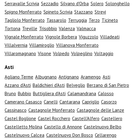
Serravalle Scrivia
Sezzadio
Silvano d'Orba
Solero
Solonghello
Spigno Monferrato
Spineto Scrivia
Stazzano
Strevi
Tagliolo Monferrato
Tassarolo
Terruggia
Terzo
Ticineto
Tortona
Treville
Trisobbio
Valenza
Valmacca
Vignale Monferrato
Vignole Borbera
Viguzzolo
Villadeati
Villalvernia
Villamiroglio
Villanova Monferrato
Villaromagnano
Visone
Volpedo
Volpeglino
Voltaggio
Asti
Agliano Terme
Albugnano
Antignano
Aramengo
Asti
Azzano d'Asti
Baldichieri d'Asti
Belveglio
Berzano di San Pietro
Bruno
Bubbio
Buttigliera d'Asti
Calamandrana
Calosso
Camerano Casasco
Canelli
Cantarana
Capriglio
Casorzo
Cassinasco
Castagnole Monferrato
Castagnole delle Lanze
Castel Boglione
Castel Rocchero
Castell'Alfero
Castellero
Castelletto Molina
Castello di Annone
Castelnuovo Belbo
Castelnuovo Calcea
Castelnuovo Don Bosco
Cellarengo