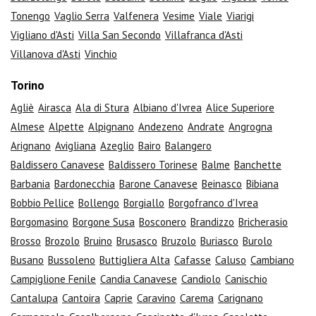
Tonengo
Vaglio Serra
Valfenera
Vesime
Viale
Viarigi
Vigliano d'Asti
Villa San Secondo
Villafranca d'Asti
Villanova d'Asti
Vinchio
Torino
Agliè
Airasca
Ala di Stura
Albiano d'Ivrea
Alice Superiore
Almese
Alpette
Alpignano
Andezeno
Andrate
Angrogna
Arignano
Avigliana
Azeglio
Bairo
Balangero
Baldissero Canavese
Baldissero Torinese
Balme
Banchette
Barbania
Bardonecchia
Barone Canavese
Beinasco
Bibiana
Bobbio Pellice
Bollengo
Borgiallo
Borgofranco d'Ivrea
Borgomasino
Borgone Susa
Bosconero
Brandizzo
Bricherasio
Brosso
Brozolo
Bruino
Brusasco
Bruzolo
Buriasco
Burolo
Busano
Bussoleno
Buttigliera Alta
Cafasse
Caluso
Cambiano
Campiglione Fenile
Candia Canavese
Candiolo
Canischio
Cantalupa
Cantoira
Caprie
Caravino
Carema
Carignano