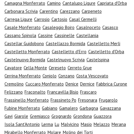
Camagna Monferrato
Camino
Cantalupo Ligure
Capriata d'Orba
Carbonara Scrivia
Carentino
Carezzano
Carpeneto
Carrega Ligure
Carrosio
Cartosio
Casal Cermelli
Casale Monferrato
Casaleggio Boiro
Casalnoceto
Casasco
Cassano Spinola
Cassine
Cassinelle
Castellania
Castellar Guidobono
Castellazzo Bormida
Castelletto Merli
Castelletto Monferrato
Castelletto d'Erro
Castelletto d'Orba
Castelnuovo Bormida
Castelnuovo Scrivia
Castelspina
Cavatore
Cella Monte
Cereseto
Cerreto Grue
Cerrina Monferrato
Coniolo
Conzano
Costa Vescovato
Cremolino
Cuccaro Monferrato
Denice
Dernice
Fabbrica Curone
Felizzano
Fraconalto
Francavilla Bisio
Frascaro
Frassinello Monferrato
Frassineto Po
Fresonara
Frugarolo
Fubine Monferrato
Gabiano
Gamalero
Garbagna
Gavazzana
Gavi
Giarole
Gremiasco
Grognardo
Grondona
Guazzora
Isola Sant'Antonio
Lerma
Lu
Malvicino
Masio
Melazzo
Merana
Mirabello Monferrato
Molare
Molino dei Torti