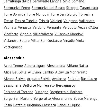
Serralunga d'Alba
Serravalle Langhe
Sinio
Somano
Sommariva Perno
Sommariva del Bosco
Stroppo
Tarantasca
Torre Bormida
Torre Mondovì
Torre San Giorgio
Torresina
Treiso
Trezzo Tinella
Trinità
Valdieri
Valgrana
Valloriate
Valmala
Venasca
Verduno
Vernante
Verzuolo
Vezza d'Alba
Vicoforte
Vignolo
Villafalletto
Villanova Mondovì
Villanova Solaro
Villar San Costanzo
Vinadio
Viola
Vottignasco
Alessandria
Acqui Terme
Albera Ligure
Alessandria
Alfiano Natta
Alice Bel Colle
Alluvioni Cambiò
Altavilla Monferrato
Alzano Scrivia
Arquata Scrivia
Avolasca
Balzola
Basaluzzo
Bassignana
Belforte Monferrato
Bergamasco
Berzano di Tortona
Bistagno
Borghetto di Borbera
Borgo San Martino
Borgoratto Alessandrino
Bosco Marengo
Bosio
Bozzole
Brignano-Frascata
Cabella Ligure