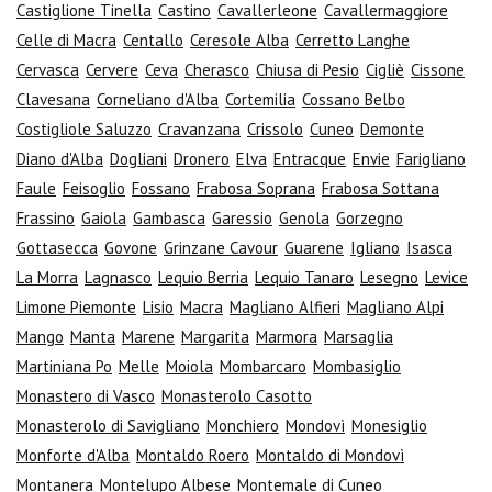
Castiglione Tinella
Castino
Cavallerleone
Cavallermaggiore
Celle di Macra
Centallo
Ceresole Alba
Cerretto Langhe
Cervasca
Cervere
Ceva
Cherasco
Chiusa di Pesio
Cigliè
Cissone
Clavesana
Corneliano d'Alba
Cortemilia
Cossano Belbo
Costigliole Saluzzo
Cravanzana
Crissolo
Cuneo
Demonte
Diano d'Alba
Dogliani
Dronero
Elva
Entracque
Envie
Farigliano
Faule
Feisoglio
Fossano
Frabosa Soprana
Frabosa Sottana
Frassino
Gaiola
Gambasca
Garessio
Genola
Gorzegno
Gottasecca
Govone
Grinzane Cavour
Guarene
Igliano
Isasca
La Morra
Lagnasco
Lequio Berria
Lequio Tanaro
Lesegno
Levice
Limone Piemonte
Lisio
Macra
Magliano Alfieri
Magliano Alpi
Mango
Manta
Marene
Margarita
Marmora
Marsaglia
Martiniana Po
Melle
Moiola
Mombarcaro
Mombasiglio
Monastero di Vasco
Monasterolo Casotto
Monasterolo di Savigliano
Monchiero
Mondovì
Monesiglio
Monforte d'Alba
Montaldo Roero
Montaldo di Mondovì
Montanera
Montelupo Albese
Montemale di Cuneo