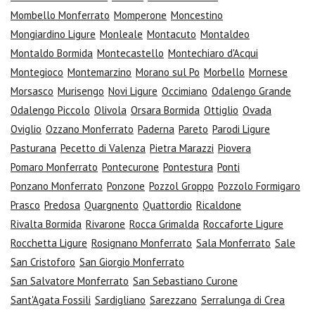
Mombello Monferrato
Momperone
Moncestino
Mongiardino Ligure
Monleale
Montacuto
Montaldeo
Montaldo Bormida
Montecastello
Montechiaro d'Acqui
Montegioco
Montemarzino
Morano sul Po
Morbello
Mornese
Morsasco
Murisengo
Novi Ligure
Occimiano
Odalengo Grande
Odalengo Piccolo
Olivola
Orsara Bormida
Ottiglio
Ovada
Oviglio
Ozzano Monferrato
Paderna
Pareto
Parodi Ligure
Pasturana
Pecetto di Valenza
Pietra Marazzi
Piovera
Pomaro Monferrato
Pontecurone
Pontestura
Ponti
Ponzano Monferrato
Ponzone
Pozzol Groppo
Pozzolo Formigaro
Prasco
Predosa
Quargnento
Quattordio
Ricaldone
Rivalta Bormida
Rivarone
Rocca Grimalda
Roccaforte Ligure
Rocchetta Ligure
Rosignano Monferrato
Sala Monferrato
Sale
San Cristoforo
San Giorgio Monferrato
San Salvatore Monferrato
San Sebastiano Curone
Sant'Agata Fossili
Sardigliano
Sarezzano
Serralunga di Crea