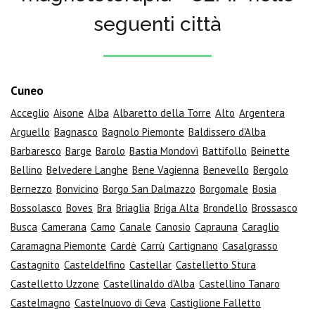
seguenti città
Cuneo
Acceglio
Aisone
Alba
Albaretto della Torre
Alto
Argentera
Arguello
Bagnasco
Bagnolo Piemonte
Baldissero d'Alba
Barbaresco
Barge
Barolo
Bastia Mondovì
Battifollo
Beinette
Bellino
Belvedere Langhe
Bene Vagienna
Benevello
Bergolo
Bernezzo
Bonvicino
Borgo San Dalmazzo
Borgomale
Bosia
Bossolasco
Boves
Bra
Briaglia
Briga Alta
Brondello
Brossasco
Busca
Camerana
Camo
Canale
Canosio
Caprauna
Caraglio
Caramagna Piemonte
Cardè
Carrù
Cartignano
Casalgrasso
Castagnito
Casteldelfino
Castellar
Castelletto Stura
Castelletto Uzzone
Castellinaldo d'Alba
Castellino Tanaro
Castelmagno
Castelnuovo di Ceva
Castiglione Falletto