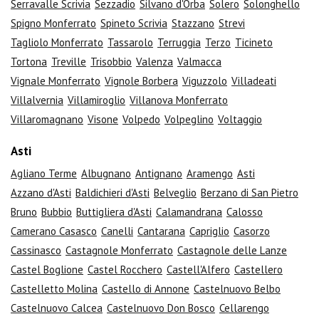
Serravalle Scrivia
Sezzadio
Silvano d'Orba
Solero
Solonghello
Spigno Monferrato
Spineto Scrivia
Stazzano
Strevi
Tagliolo Monferrato
Tassarolo
Terruggia
Terzo
Ticineto
Tortona
Treville
Trisobbio
Valenza
Valmacca
Vignale Monferrato
Vignole Borbera
Viguzzolo
Villadeati
Villalvernia
Villamiroglio
Villanova Monferrato
Villaromagnano
Visone
Volpedo
Volpeglino
Voltaggio
Asti
Agliano Terme
Albugnano
Antignano
Aramengo
Asti
Azzano d'Asti
Baldichieri d'Asti
Belveglio
Berzano di San Pietro
Bruno
Bubbio
Buttigliera d'Asti
Calamandrana
Calosso
Camerano Casasco
Canelli
Cantarana
Capriglio
Casorzo
Cassinasco
Castagnole Monferrato
Castagnole delle Lanze
Castel Boglione
Castel Rocchero
Castell'Alfero
Castellero
Castelletto Molina
Castello di Annone
Castelnuovo Belbo
Castelnuovo Calcea
Castelnuovo Don Bosco
Cellarengo