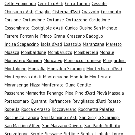
Celle Enomondo
Cerreto d'Asti
Cerro Tanaro
Cessole
Chiusano d'Asti
Cinaglio
Cisterna d'Asti
Coazzolo
Cocconato
Corsione
Cortandone
Cortanze
Cortazzone
Cortiglione
Cossombrato
Costigliole d'Asti
Cunico
Dusino San Michele
Ferrere
Fontanile
Frinco
Grana
Grazzano Badoglio
Incisa Scapaccino
Isola d'Asti
Loazzolo
Maranzana
Maretto
Moasca
Mombaldone
Mombaruzzo
Mombercelli
Monale
Monastero Bormida
Moncalvo
Moncucco Torinese
Mongardino
Montabone
Montafia
Montaldo Scarampi
Montechiaro d'Asti
Montegrosso d'Asti
Montemagno
Montiglio Monferrato
Moransengo
Nizza Monferrato
Olmo Gentile
Passerano Marmorito
Penango
Piea
Pino d'Asti
Piovà Massaia
Portacomaro
Quaranti
Refrancore
Revigliasco d'Asti
Roatto
Robella
Rocca d'Arazzo
Roccaverano
Rocchetta Palafea
Rocchetta Tanaro
San Damiano d'Asti
San Giorgio Scarampi
San Martino Alfieri
San Marzano Oliveto
San Paolo Solbrito
Scurzolengo
Serole
Sessame
Settime
Soglio
Tigliole
Tonco