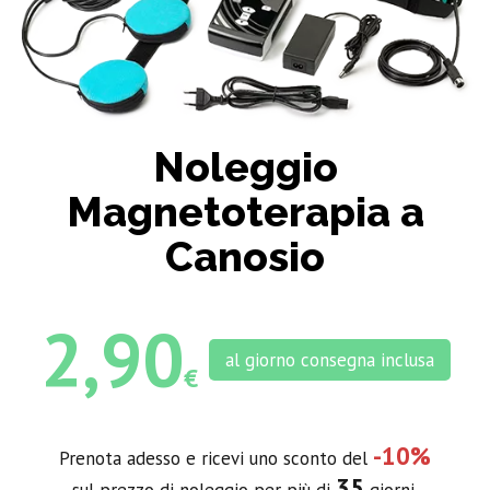
Noleggio
Magnetoterapia a
Canosio
2,90
al giorno consegna inclusa
€
-10%
Prenota adesso e ricevi uno sconto del
35
sul prezzo di noleggio per più di
giorni.