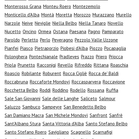
Monterosso Grana
Monteu Roero
Montezemolo
Monticello d'Alba
Montà
Moretta
Morozzo
Murazzano
Murello
Narzole
Neive
Neviglie
Niella Belbo
Niella Tanaro
Novello
Nucetto
Oncino
Ormea
Ostana
Paesana
Pagno
Pamparato
Paroldo
Perletto
Perlo
Peveragno
Pezzolo Valle Uzzone
Pianfei
Piasco
Pietraporzio
Piobesi d'Alba
Piozzo
Pocapaglia
Polonghera
Pontechianale
Pradleves
Prazzo
Priero
Priocca
Priola
Prunetto
Racconigi
Revello
Rifreddo
Rittana
Roaschia
Roascio
Robilante
Roburent
Rocca Cigliè
Rocca de' Baldi
Roccabruna
Roccaforte Mondovì
Roccasparvera
Roccavione
Rocchetta Belbo
Roddi
Roddino
Rodello
Rossana
Ruffia
Sale San Giovanni
Sale delle Langhe
Saliceto
Salmour
Saluzzo
Sambuco
Sampeyre
San Benedetto Belbo
San Damiano Macra
San Michele Mondovì
Sanfront
Sanfrè
Sant'Albano Stura
Santa Vittoria d'Alba
Santo Stefano Belbo
Santo Stefano Roero
Savigliano
Scagnello
Scarnafigi