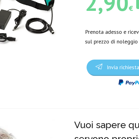
2,90
€
Prenota adesso e rice
sul prezzo di noleggio
Invia richiest
Vuoi sapere qua
servono propri