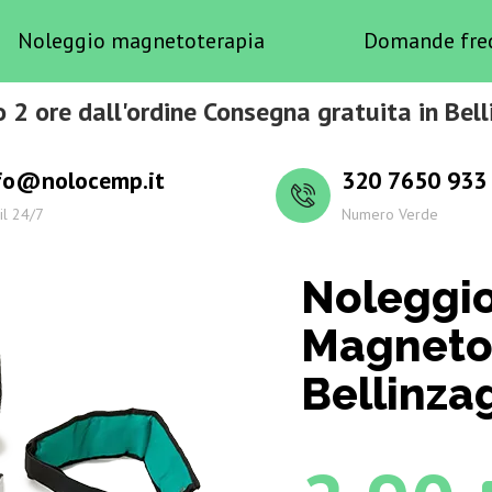
Noleggio magnetoterapia
Domande fre
o 2 ore dall'ordine Consegna gratuita in Bel
fo@nolocemp.it
320 7650 933
il 24/7
Numero Verde
Noleggi
Magneto
Bellinza