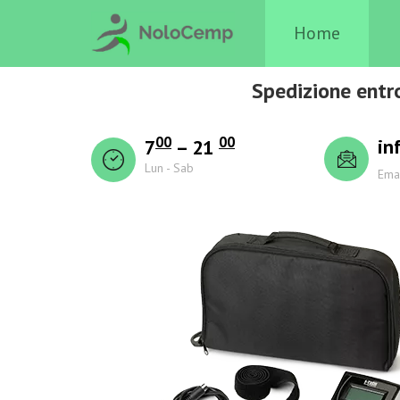
Home
Spedizione entr
00
00
in
7
– 21
Lun - Sab
Ema