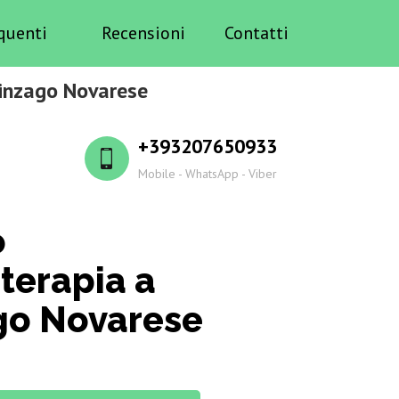
quenti
Recensioni
Contatti
linzago Novarese
+393207650933
Mobile - WhatsApp - Viber
o
terapia a
go Novarese