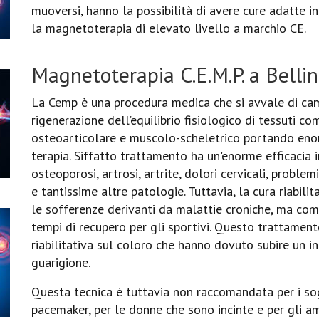
muoversi, hanno la possibilità di avere cure adatte i
la magnetoterapia di elevato livello a marchio CE.
Magnetoterapia C.E.M.P. a Bell
La Cemp è una procedura medica che si avvale di cam
rigenerazione dell’equilibrio fisiologico di tessuti c
osteoarticolare e muscolo-scheletrico portando enorm
terapia. Siffatto trattamento ha un'enorme efficacia
osteoporosi, artrosi, artrite, dolori cervicali, problemi
e tantissime altre patologie. Tuttavia, la cura riabil
le sofferenze derivanti da malattie croniche, ma com
tempi di recupero per gli sportivi. Questo trattamento
riabilitativa sul coloro che hanno dovuto subire un i
guarigione.
Questa tecnica è tuttavia non raccomandata per i sogg
pacemaker, per le donne che sono incinte e per gli a