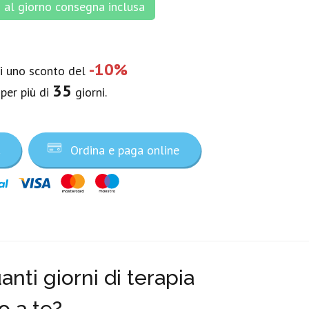
al giorno consegna inclusa
-10%
vi uno sconto del
35
 per più di
giorni.
a
Ordina e paga online
nti giorni di terapia
o a te?