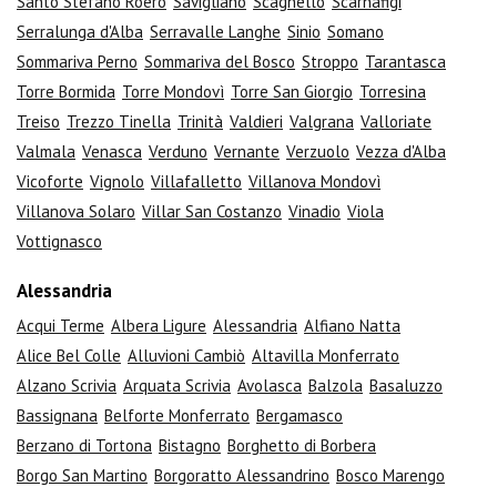
Santo Stefano Roero
Savigliano
Scagnello
Scarnafigi
Serralunga d'Alba
Serravalle Langhe
Sinio
Somano
Sommariva Perno
Sommariva del Bosco
Stroppo
Tarantasca
Torre Bormida
Torre Mondovì
Torre San Giorgio
Torresina
Treiso
Trezzo Tinella
Trinità
Valdieri
Valgrana
Valloriate
Valmala
Venasca
Verduno
Vernante
Verzuolo
Vezza d'Alba
Vicoforte
Vignolo
Villafalletto
Villanova Mondovì
Villanova Solaro
Villar San Costanzo
Vinadio
Viola
Vottignasco
Alessandria
Acqui Terme
Albera Ligure
Alessandria
Alfiano Natta
Alice Bel Colle
Alluvioni Cambiò
Altavilla Monferrato
Alzano Scrivia
Arquata Scrivia
Avolasca
Balzola
Basaluzzo
Bassignana
Belforte Monferrato
Bergamasco
Berzano di Tortona
Bistagno
Borghetto di Borbera
Borgo San Martino
Borgoratto Alessandrino
Bosco Marengo