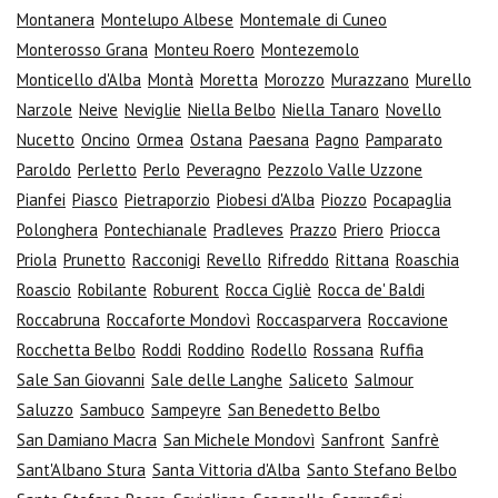
Montanera
Montelupo Albese
Montemale di Cuneo
Monterosso Grana
Monteu Roero
Montezemolo
Monticello d'Alba
Montà
Moretta
Morozzo
Murazzano
Murello
Narzole
Neive
Neviglie
Niella Belbo
Niella Tanaro
Novello
Nucetto
Oncino
Ormea
Ostana
Paesana
Pagno
Pamparato
Paroldo
Perletto
Perlo
Peveragno
Pezzolo Valle Uzzone
Pianfei
Piasco
Pietraporzio
Piobesi d'Alba
Piozzo
Pocapaglia
Polonghera
Pontechianale
Pradleves
Prazzo
Priero
Priocca
Priola
Prunetto
Racconigi
Revello
Rifreddo
Rittana
Roaschia
Roascio
Robilante
Roburent
Rocca Cigliè
Rocca de' Baldi
Roccabruna
Roccaforte Mondovì
Roccasparvera
Roccavione
Rocchetta Belbo
Roddi
Roddino
Rodello
Rossana
Ruffia
Sale San Giovanni
Sale delle Langhe
Saliceto
Salmour
Saluzzo
Sambuco
Sampeyre
San Benedetto Belbo
San Damiano Macra
San Michele Mondovì
Sanfront
Sanfrè
Sant'Albano Stura
Santa Vittoria d'Alba
Santo Stefano Belbo