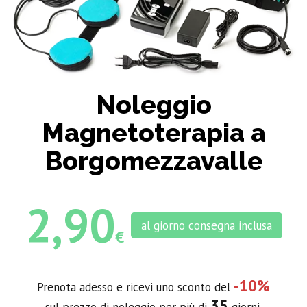
Noleggio
Magnetoterapia a
Borgomezzavalle
2,90
al giorno consegna inclusa
€
-10%
Prenota adesso e ricevi uno sconto del
35
sul prezzo di noleggio per più di
giorni.