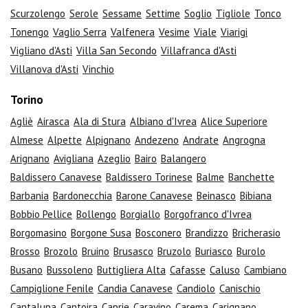
Scurzolengo
Serole
Sessame
Settime
Soglio
Tigliole
Tonco
Tonengo
Vaglio Serra
Valfenera
Vesime
Viale
Viarigi
Vigliano d'Asti
Villa San Secondo
Villafranca d'Asti
Villanova d'Asti
Vinchio
Torino
Agliè
Airasca
Ala di Stura
Albiano d'Ivrea
Alice Superiore
Almese
Alpette
Alpignano
Andezeno
Andrate
Angrogna
Arignano
Avigliana
Azeglio
Bairo
Balangero
Baldissero Canavese
Baldissero Torinese
Balme
Banchette
Barbania
Bardonecchia
Barone Canavese
Beinasco
Bibiana
Bobbio Pellice
Bollengo
Borgiallo
Borgofranco d'Ivrea
Borgomasino
Borgone Susa
Bosconero
Brandizzo
Bricherasio
Brosso
Brozolo
Bruino
Brusasco
Bruzolo
Buriasco
Burolo
Busano
Bussoleno
Buttigliera Alta
Cafasse
Caluso
Cambiano
Campiglione Fenile
Candia Canavese
Candiolo
Canischio
Cantalupa
Cantoira
Caprie
Caravino
Carema
Carignano