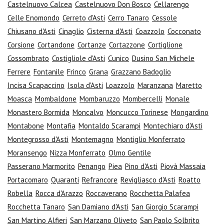
Castelnuovo Calcea
Castelnuovo Don Bosco
Cellarengo
Celle Enomondo
Cerreto d'Asti
Cerro Tanaro
Cessole
Chiusano d'Asti
Cinaglio
Cisterna d'Asti
Coazzolo
Cocconato
Corsione
Cortandone
Cortanze
Cortazzone
Cortiglione
Cossombrato
Costigliole d'Asti
Cunico
Dusino San Michele
Ferrere
Fontanile
Frinco
Grana
Grazzano Badoglio
Incisa Scapaccino
Isola d'Asti
Loazzolo
Maranzana
Maretto
Moasca
Mombaldone
Mombaruzzo
Mombercelli
Monale
Monastero Bormida
Moncalvo
Moncucco Torinese
Mongardino
Montabone
Montafia
Montaldo Scarampi
Montechiaro d'Asti
Montegrosso d'Asti
Montemagno
Montiglio Monferrato
Moransengo
Nizza Monferrato
Olmo Gentile
Passerano Marmorito
Penango
Piea
Pino d'Asti
Piovà Massaia
Portacomaro
Quaranti
Refrancore
Revigliasco d'Asti
Roatto
Robella
Rocca d'Arazzo
Roccaverano
Rocchetta Palafea
Rocchetta Tanaro
San Damiano d'Asti
San Giorgio Scarampi
San Martino Alfieri
San Marzano Oliveto
San Paolo Solbrito