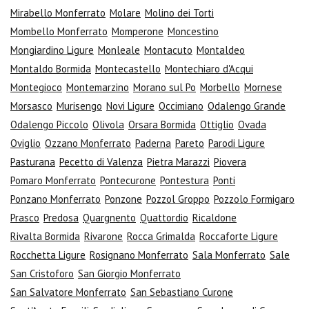
Mirabello Monferrato
Molare
Molino dei Torti
Mombello Monferrato
Momperone
Moncestino
Mongiardino Ligure
Monleale
Montacuto
Montaldeo
Montaldo Bormida
Montecastello
Montechiaro d'Acqui
Montegioco
Montemarzino
Morano sul Po
Morbello
Mornese
Morsasco
Murisengo
Novi Ligure
Occimiano
Odalengo Grande
Odalengo Piccolo
Olivola
Orsara Bormida
Ottiglio
Ovada
Oviglio
Ozzano Monferrato
Paderna
Pareto
Parodi Ligure
Pasturana
Pecetto di Valenza
Pietra Marazzi
Piovera
Pomaro Monferrato
Pontecurone
Pontestura
Ponti
Ponzano Monferrato
Ponzone
Pozzol Groppo
Pozzolo Formigaro
Prasco
Predosa
Quargnento
Quattordio
Ricaldone
Rivalta Bormida
Rivarone
Rocca Grimalda
Roccaforte Ligure
Rocchetta Ligure
Rosignano Monferrato
Sala Monferrato
Sale
San Cristoforo
San Giorgio Monferrato
San Salvatore Monferrato
San Sebastiano Curone