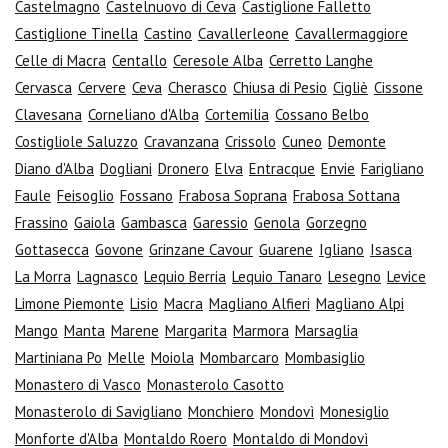
Castelmagno
Castelnuovo di Ceva
Castiglione Falletto
Castiglione Tinella
Castino
Cavallerleone
Cavallermaggiore
Celle di Macra
Centallo
Ceresole Alba
Cerretto Langhe
Cervasca
Cervere
Ceva
Cherasco
Chiusa di Pesio
Cigliè
Cissone
Clavesana
Corneliano d'Alba
Cortemilia
Cossano Belbo
Costigliole Saluzzo
Cravanzana
Crissolo
Cuneo
Demonte
Diano d'Alba
Dogliani
Dronero
Elva
Entracque
Envie
Farigliano
Faule
Feisoglio
Fossano
Frabosa Soprana
Frabosa Sottana
Frassino
Gaiola
Gambasca
Garessio
Genola
Gorzegno
Gottasecca
Govone
Grinzane Cavour
Guarene
Igliano
Isasca
La Morra
Lagnasco
Lequio Berria
Lequio Tanaro
Lesegno
Levice
Limone Piemonte
Lisio
Macra
Magliano Alfieri
Magliano Alpi
Mango
Manta
Marene
Margarita
Marmora
Marsaglia
Martiniana Po
Melle
Moiola
Mombarcaro
Mombasiglio
Monastero di Vasco
Monasterolo Casotto
Monasterolo di Savigliano
Monchiero
Mondovì
Monesiglio
Monforte d'Alba
Montaldo Roero
Montaldo di Mondovì