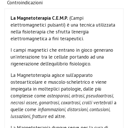
Controindicazioni
La Magnetoterapia C.E.M.P.
(Campi
elettromagnetici pulsanti) è una tecnica utilizzata
nella fisioterapia che sfrutta l’energia
elettromagnetica a fini terapeutici.
I campi magnetici che entrano in gioco generano
un’interazione tra le cellule portando ad una
rigenerazione dell’equilibrio fisiologico.
La Magnetoterapia agisce sull’apparato
osteoarticolare e muscolo-scheletrico e viene
impiegata in molteplici patologie, dalle più
complesse come
osteoporosi, artrosi, pseudoartrosi,
necrosi ossee, gonartrosi, coxartrosi, crolli vertebrali
a
quelle come
infiammazioni, distorsioni, contusioni,
lussazioni, fratture
ed altre.
La Magnetoterapia dunque serve per la cura di