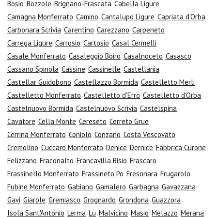
Bosio
Bozzole
Brignano-Frascata
Cabella Ligure
Camagna Monferrato
Camino
Cantalupo Ligure
Capriata d'Orba
Carbonara Scrivia
Carentino
Carezzano
Carpeneto
Carrega Ligure
Carrosio
Cartosio
Casal Cermelli
Casale Monferrato
Casaleggio Boiro
Casalnoceto
Casasco
Cassano Spinola
Cassine
Cassinelle
Castellania
Castellar Guidobono
Castellazzo Bormida
Castelletto Merli
Castelletto Monferrato
Castelletto d'Erro
Castelletto d'Orba
Castelnuovo Bormida
Castelnuovo Scrivia
Castelspina
Cavatore
Cella Monte
Cereseto
Cerreto Grue
Cerrina Monferrato
Coniolo
Conzano
Costa Vescovato
Cremolino
Cuccaro Monferrato
Denice
Dernice
Fabbrica Curone
Felizzano
Fraconalto
Francavilla Bisio
Frascaro
Frassinello Monferrato
Frassineto Po
Fresonara
Frugarolo
Fubine Monferrato
Gabiano
Gamalero
Garbagna
Gavazzana
Gavi
Giarole
Gremiasco
Grognardo
Grondona
Guazzora
Isola Sant'Antonio
Lerma
Lu
Malvicino
Masio
Melazzo
Merana