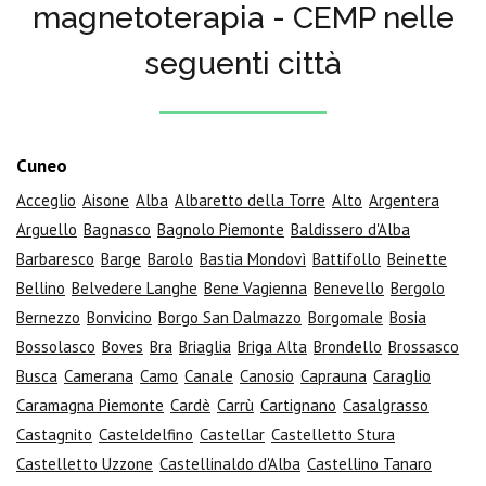
magnetoterapia - CEMP nelle
seguenti città
Cuneo
Acceglio
Aisone
Alba
Albaretto della Torre
Alto
Argentera
Arguello
Bagnasco
Bagnolo Piemonte
Baldissero d'Alba
Barbaresco
Barge
Barolo
Bastia Mondovì
Battifollo
Beinette
Bellino
Belvedere Langhe
Bene Vagienna
Benevello
Bergolo
Bernezzo
Bonvicino
Borgo San Dalmazzo
Borgomale
Bosia
Bossolasco
Boves
Bra
Briaglia
Briga Alta
Brondello
Brossasco
Busca
Camerana
Camo
Canale
Canosio
Caprauna
Caraglio
Caramagna Piemonte
Cardè
Carrù
Cartignano
Casalgrasso
Castagnito
Casteldelfino
Castellar
Castelletto Stura
Castelletto Uzzone
Castellinaldo d'Alba
Castellino Tanaro