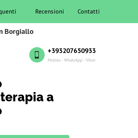
quenti
Recensioni
Contatti
n Borgiallo
+393207650933
Mobile - WhatsApp - Viber
o
terapia a
o