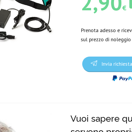
2,90
€
Prenota adesso e rice
sul prezzo di noleggio
Invia richiest
Vuoi sapere qua
servono propri