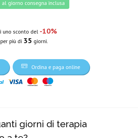
al giorno consegna inclusa
-10%
vi uno sconto del
35
 per più di
giorni.
a
Ordina e paga online
nti giorni di terapia
o a te?