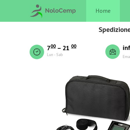
Home
Spedizione
00
00
in
7
– 21
Lun - Sab
Ema