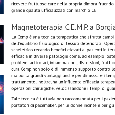
ricevere fruttuose cure nella propria dimora fruendo
grande qualità ufficializzati con marchio CE.
Magnetoterapia C.E.M.P. a Borgi
La Cemp è una tecnica terapeutica che sfrutta campi 
dell’equilibrio fisiologico di tessuti deteriorati . Op
scheletrico recando benefici elevati ai pazienti in t
efficacia in diverse patologie come, ad esempio: osteop
problemi articolari, infiammazioni, distorsioni, frattu
cura Cemp non solo è di immenso supporto contro le 
ma porta grandi vantaggi anche per dimezzare i tempi
trattamento, inoltre, ha un'influente efficacia terap
operazioni chirurgiche, velocizzandone i tempi di guar
Tale tecnica è tuttavia non raccomandata per i pazien
portatori di pacemaker, per le donne incinte e per gl