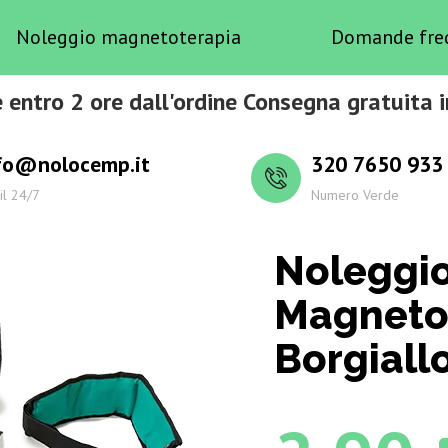
Noleggio magnetoterapia
Domande fre
 entro 2 ore dall'ordine Consegna gratuita i
fo@nolocemp.it
320 7650 933
il 24/7
Numero Verde
Noleggi
Magneto
Borgiall