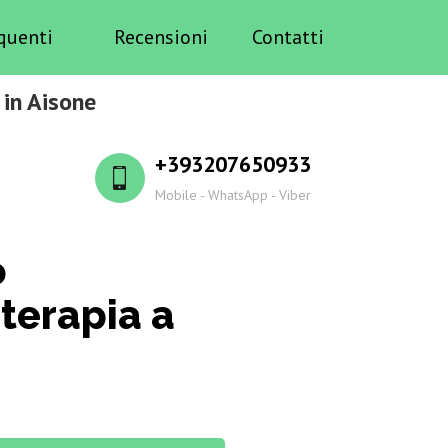
quenti
Recensioni
Contatti
 in Aisone
+393207650933
Mobile - WhatsApp - Viber
o
terapia a