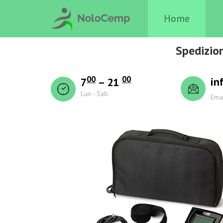
Home
Spedizion
00
00
in
7
– 21
Lun - Sab
Ema