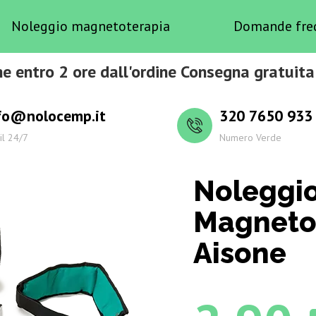
Noleggio magnetoterapia
Domande fre
e entro 2 ore dall'ordine Consegna gratuita
fo@nolocemp.it
320 7650 933
il 24/7
Numero Verde
Noleggi
Magneto
Aisone