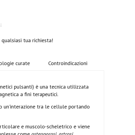
;
qualsiasi tua richiesta!
ologie curate
Controindicazioni
tici pulsanti) è una tecnica utilizzata
gnetica a fini terapeutici.
 un’interazione tra le cellule portando
ticolare e muscolo-scheletrico e viene
complesse come
osteoporosi, artrosi,