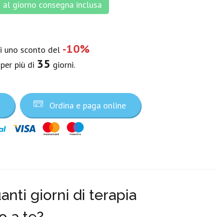
al giorno consegna inclusa
-10%
vi uno sconto del
35
 per più di
giorni.
a
Ordina e paga online
nti giorni di terapia
o a te?