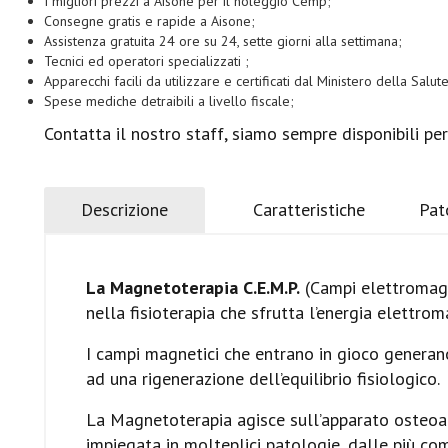
I migliori prezzi a Aisone per il noleggio Cemp;
Consegne gratis e rapide a Aisone;
Assistenza gratuita 24 ore su 24, sette giorni alla settimana;
Tecnici ed operatori specializzati ;
Apparecchi facili da utilizzare e certificati dal Ministero della Salute
Spese mediche detraibili a livello fiscale;
Contatta il nostro staff, siamo sempre disponibili per 
Descrizione
Caratteristiche
Pat
La Magnetoterapia C.E.M.P.
(Campi elettromagne
nella fisioterapia che sfrutta l’energia elettroma
I campi magnetici che entrano in gioco generano
ad una rigenerazione dell’equilibrio fisiologico.
La Magnetoterapia agisce sull’apparato osteoar
impiegata in molteplici patologie, dalle più 