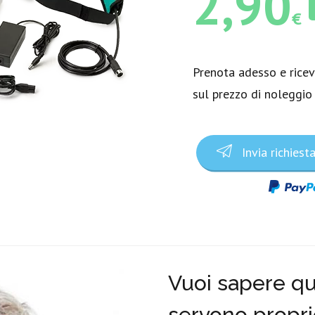
2,90
€
Prenota adesso e rice
sul prezzo di noleggio
Invia richiest
Vuoi sapere qua
servono propri