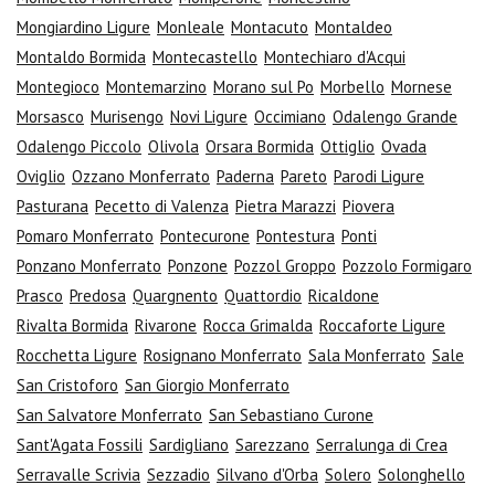
Mongiardino Ligure
Monleale
Montacuto
Montaldeo
Montaldo Bormida
Montecastello
Montechiaro d'Acqui
Montegioco
Montemarzino
Morano sul Po
Morbello
Mornese
Morsasco
Murisengo
Novi Ligure
Occimiano
Odalengo Grande
Odalengo Piccolo
Olivola
Orsara Bormida
Ottiglio
Ovada
Oviglio
Ozzano Monferrato
Paderna
Pareto
Parodi Ligure
Pasturana
Pecetto di Valenza
Pietra Marazzi
Piovera
Pomaro Monferrato
Pontecurone
Pontestura
Ponti
Ponzano Monferrato
Ponzone
Pozzol Groppo
Pozzolo Formigaro
Prasco
Predosa
Quargnento
Quattordio
Ricaldone
Rivalta Bormida
Rivarone
Rocca Grimalda
Roccaforte Ligure
Rocchetta Ligure
Rosignano Monferrato
Sala Monferrato
Sale
San Cristoforo
San Giorgio Monferrato
San Salvatore Monferrato
San Sebastiano Curone
Sant'Agata Fossili
Sardigliano
Sarezzano
Serralunga di Crea
Serravalle Scrivia
Sezzadio
Silvano d'Orba
Solero
Solonghello