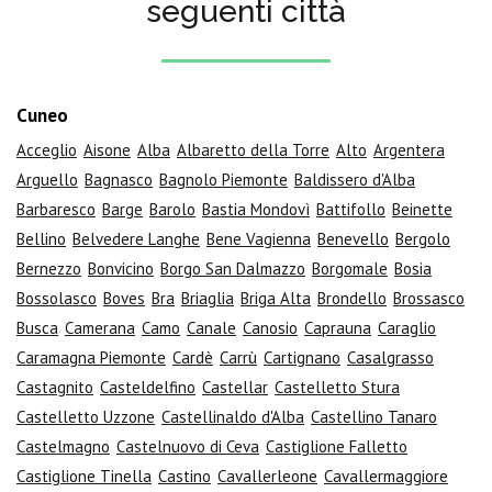
seguenti città
Cuneo
Acceglio
Aisone
Alba
Albaretto della Torre
Alto
Argentera
Arguello
Bagnasco
Bagnolo Piemonte
Baldissero d'Alba
Barbaresco
Barge
Barolo
Bastia Mondovì
Battifollo
Beinette
Bellino
Belvedere Langhe
Bene Vagienna
Benevello
Bergolo
Bernezzo
Bonvicino
Borgo San Dalmazzo
Borgomale
Bosia
Bossolasco
Boves
Bra
Briaglia
Briga Alta
Brondello
Brossasco
Busca
Camerana
Camo
Canale
Canosio
Caprauna
Caraglio
Caramagna Piemonte
Cardè
Carrù
Cartignano
Casalgrasso
Castagnito
Casteldelfino
Castellar
Castelletto Stura
Castelletto Uzzone
Castellinaldo d'Alba
Castellino Tanaro
Castelmagno
Castelnuovo di Ceva
Castiglione Falletto
Castiglione Tinella
Castino
Cavallerleone
Cavallermaggiore