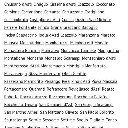
Chiusano d'Asti
Cinaglio
Cisterna d'Asti
Coazzolo
Cocconato
Corsione
Cortandone
Cortanze
Cortazzone
Cortiglione
Cossombrato
Costigliole d'Asti
Cunico
Dusino San Michele
Ferrere
Fontanile
Frinco
Grana
Grazzano Badoglio
Incisa Scapaccino
Isola d'Asti
Loazzolo
Maranzana
Maretto
Moasca
Mombaldone
Mombaruzzo
Mombercelli
Monale
Monastero Bormida
Moncalvo
Moncucco Torinese
Mongardino
Montabone
Montafia
Montaldo Scarampi
Montechiaro d'Asti
Montegrosso d'Asti
Montemagno
Montiglio Monferrato
Moransengo
Nizza Monferrato
Olmo Gentile
Passerano Marmorito
Penango
Piea
Pino d'Asti
Piovà Massaia
Portacomaro
Quaranti
Refrancore
Revigliasco d'Asti
Roatto
Robella
Rocca d'Arazzo
Roccaverano
Rocchetta Palafea
Rocchetta Tanaro
San Damiano d'Asti
San Giorgio Scarampi
San Martino Alfieri
San Marzano Oliveto
San Paolo Solbrito
Scurzolengo
Serole
Sessame
Settime
Soglio
Tigliole
Tonco
Tonengo
Vaglio Serra
Valfenera
Vesime
Viale
Viarigi