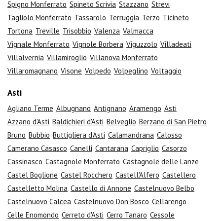
Spigno Monferrato
Spineto Scrivia
Stazzano
Strevi
Tagliolo Monferrato
Tassarolo
Terruggia
Terzo
Ticineto
Tortona
Treville
Trisobbio
Valenza
Valmacca
Vignale Monferrato
Vignole Borbera
Viguzzolo
Villadeati
Villalvernia
Villamiroglio
Villanova Monferrato
Villaromagnano
Visone
Volpedo
Volpeglino
Voltaggio
Asti
Agliano Terme
Albugnano
Antignano
Aramengo
Asti
Azzano d'Asti
Baldichieri d'Asti
Belveglio
Berzano di San Pietro
Bruno
Bubbio
Buttigliera d'Asti
Calamandrana
Calosso
Camerano Casasco
Canelli
Cantarana
Capriglio
Casorzo
Cassinasco
Castagnole Monferrato
Castagnole delle Lanze
Castel Boglione
Castel Rocchero
Castell'Alfero
Castellero
Castelletto Molina
Castello di Annone
Castelnuovo Belbo
Castelnuovo Calcea
Castelnuovo Don Bosco
Cellarengo
Celle Enomondo
Cerreto d'Asti
Cerro Tanaro
Cessole