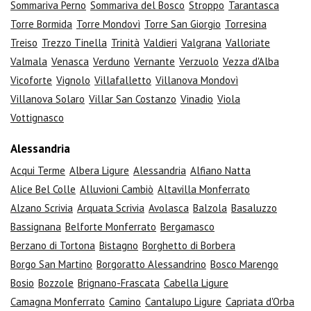
Sommariva Perno
Sommariva del Bosco
Stroppo
Tarantasca
Torre Bormida
Torre Mondovì
Torre San Giorgio
Torresina
Treiso
Trezzo Tinella
Trinità
Valdieri
Valgrana
Valloriate
Valmala
Venasca
Verduno
Vernante
Verzuolo
Vezza d'Alba
Vicoforte
Vignolo
Villafalletto
Villanova Mondovì
Villanova Solaro
Villar San Costanzo
Vinadio
Viola
Vottignasco
Alessandria
Acqui Terme
Albera Ligure
Alessandria
Alfiano Natta
Alice Bel Colle
Alluvioni Cambiò
Altavilla Monferrato
Alzano Scrivia
Arquata Scrivia
Avolasca
Balzola
Basaluzzo
Bassignana
Belforte Monferrato
Bergamasco
Berzano di Tortona
Bistagno
Borghetto di Borbera
Borgo San Martino
Borgoratto Alessandrino
Bosco Marengo
Bosio
Bozzole
Brignano-Frascata
Cabella Ligure
Camagna Monferrato
Camino
Cantalupo Ligure
Capriata d'Orba