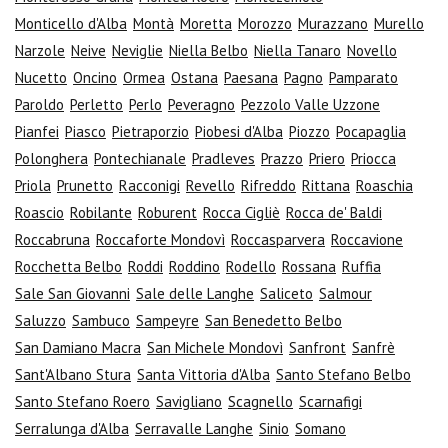
Monticello d'Alba
Montà
Moretta
Morozzo
Murazzano
Murello
Narzole
Neive
Neviglie
Niella Belbo
Niella Tanaro
Novello
Nucetto
Oncino
Ormea
Ostana
Paesana
Pagno
Pamparato
Paroldo
Perletto
Perlo
Peveragno
Pezzolo Valle Uzzone
Pianfei
Piasco
Pietraporzio
Piobesi d'Alba
Piozzo
Pocapaglia
Polonghera
Pontechianale
Pradleves
Prazzo
Priero
Priocca
Priola
Prunetto
Racconigi
Revello
Rifreddo
Rittana
Roaschia
Roascio
Robilante
Roburent
Rocca Cigliè
Rocca de' Baldi
Roccabruna
Roccaforte Mondovì
Roccasparvera
Roccavione
Rocchetta Belbo
Roddi
Roddino
Rodello
Rossana
Ruffia
Sale San Giovanni
Sale delle Langhe
Saliceto
Salmour
Saluzzo
Sambuco
Sampeyre
San Benedetto Belbo
San Damiano Macra
San Michele Mondovì
Sanfront
Sanfrè
Sant'Albano Stura
Santa Vittoria d'Alba
Santo Stefano Belbo
Santo Stefano Roero
Savigliano
Scagnello
Scarnafigi
Serralunga d'Alba
Serravalle Langhe
Sinio
Somano