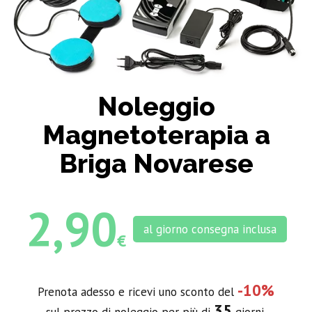
Noleggio
Magnetoterapia a
Briga Novarese
2,90
al giorno consegna inclusa
€
-10%
Prenota adesso e ricevi uno sconto del
35
sul prezzo di noleggio per più di
giorni.