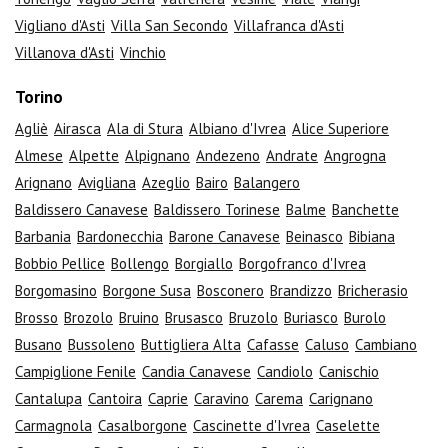
Vigliano d'Asti
Villa San Secondo
Villafranca d'Asti
Villanova d'Asti
Vinchio
Torino
Agliè
Airasca
Ala di Stura
Albiano d'Ivrea
Alice Superiore
Almese
Alpette
Alpignano
Andezeno
Andrate
Angrogna
Arignano
Avigliana
Azeglio
Bairo
Balangero
Baldissero Canavese
Baldissero Torinese
Balme
Banchette
Barbania
Bardonecchia
Barone Canavese
Beinasco
Bibiana
Bobbio Pellice
Bollengo
Borgiallo
Borgofranco d'Ivrea
Borgomasino
Borgone Susa
Bosconero
Brandizzo
Bricherasio
Brosso
Brozolo
Bruino
Brusasco
Bruzolo
Buriasco
Burolo
Busano
Bussoleno
Buttigliera Alta
Cafasse
Caluso
Cambiano
Campiglione Fenile
Candia Canavese
Candiolo
Canischio
Cantalupa
Cantoira
Caprie
Caravino
Carema
Carignano
Carmagnola
Casalborgone
Cascinette d'Ivrea
Caselette