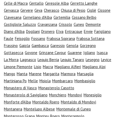
Celle di Macra
Centallo
Ceresole Alba
Cerretto Langhe
Cervasca
Cervere
Ceva
Cherasco
Chiusa di Pesio
Cigliè
Cissone
Clavesana
Corneliano d'Alba
Cortemilia
Cossano Belbo
Costigliole Saluzzo
Cravanzana
Crissolo
Cuneo
Demonte
Diano d'Alba
Dogliani
Dronero
Elva
Entracque
Envie
Farigliano
Faule
Feisoglio
Fossano
Frabosa Soprana
Frabosa Sottana
Frassino
Gaiola
Gambasca
Garessio
Genola
Gorzegno
Gottasecca
Govone
Grinzane Cavour
Guarene
Igliano
Isasca
La Morra
Lagnasco
Lequio Berria
Lequio Tanaro
Lesegno
Levice
Limone Piemonte
Lisio
Macra
Magliano Alfieri
Magliano Alpi
Mango
Manta
Marene
Margarita
Marmora
Marsaglia
Martiniana Po
Melle
Moiola
Mombarcaro
Mombasiglio
Monastero di Vasco
Monasterolo Casotto
Monasterolo di Savigliano
Monchiero
Mondovì
Monesiglio
Monforte d'Alba
Montaldo Roero
Montaldo di Mondovì
Montanera
Montelupo Albese
Montemale di Cuneo
Monterosso Grana
Monteu Roero
Montezemolo