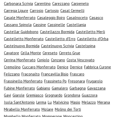
Carbonara Scrivia
Carentino
Carezzano
Carpeneto
Carrega Ligure
Carrosio
Cartosio
Casal Cermelli
Casale Monferrato
Casaleggio Boiro
Casalnoceto
Casasco
Cassano Spinola
Cassine
Cassinelle
Castellania
Castellar Guidobono
Castellazzo Bormida
Castelletto Merli
Castelletto Monferrato
Castelletto d'Erro
Castelletto d'Orba
Castelnuovo Bormida
Castelnuovo Scrivia
Castelspina
Cavatore
Cella Monte
Cereseto
Cerreto Grue
Cerrina Monferrato
Coniolo
Conzano
Costa Vescovato
Cremolino
Cuccaro Monferrato
Denice
Dernice
Fabbrica Curone
Felizzano
Fraconalto
Francavilla Bisio
Frascaro
Frassinello Monferrato
Frassineto Po
Fresonara
Frugarolo
Fubine Monferrato
Gabiano
Gamalero
Garbagna
Gavazzana
Gavi
Giarole
Gremiasco
Grognardo
Grondona
Guazzora
Isola Sant'Antonio
Lerma
Lu
Malvicino
Masio
Melazzo
Merana
Mirabello Monferrato
Molare
Molino dei Torti
Mombello Monferrato
Momperone
Moncestino