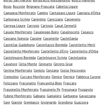
Borgo San Martino
Borgoratto Alessandrino
Bosco Marengo
Bosio
Bozzole
Brignano-Frascata
Cabella Ligure
Camagna Monferrato
Camino
Cantalupo Ligure
Capriata d'Orba
Carbonara Scrivia
Carentino
Carezzano
Carpeneto
Carrega Ligure
Carrosio
Cartosio
Casal Cermelli
Casale Monferrato
Casaleggio Boiro
Casalnoceto
Casasco
Cassano Spinola
Cassine
Cassinelle
Castellania
Castellar Guidobono
Castellazzo Bormida
Castelletto Merli
Castelletto Monferrato
Castelletto d'Erro
Castelletto d'Orba
Castelnuovo Bormida
Castelnuovo Scrivia
Castelspina
Cavatore
Cella Monte
Cereseto
Cerreto Grue
Cerrina Monferrato
Coniolo
Conzano
Costa Vescovato
Cremolino
Cuccaro Monferrato
Denice
Dernice
Fabbrica Curone
Felizzano
Fraconalto
Francavilla Bisio
Frascaro
Frassinello Monferrato
Frassineto Po
Fresonara
Frugarolo
Fubine Monferrato
Gabiano
Gamalero
Garbagna
Gavazzana
Gavi
Giarole
Gremiasco
Grognardo
Grondona
Guazzora