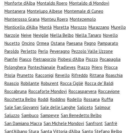
Monforte d'Alba
Montaldo Roero
Montaldo di Mondovì
Montanera
Montelupo Albese
Montemale di Cuneo
Monterosso Grana
Monteu Roero
Montezemolo
Monticello d'Alba
Montà
Moretta
Morozzo
Murazzano
Murello
Narzole
Neive
Neviglie
Niella Belbo
Niella Tanaro
Novello
Nucetto
Oncino
Ormea
Ostana
Paesana
Pagno
Pamparato
Paroldo
Perletto
Perlo
Peveragno
Pezzolo Valle Uzzone
Pianfei
Piasco
Pietraporzio
Piobesi d'Alba
Piozzo
Pocapaglia
Polonghera
Pontechianale
Pradleves
Prazzo
Priero
Priocca
Priola
Prunetto
Racconigi
Revello
Rifreddo
Rittana
Roaschia
Roascio
Robilante
Roburent
Rocca Cigliè
Rocca de' Baldi
Roccabruna
Roccaforte Mondovì
Roccasparvera
Roccavione
Rocchetta Belbo
Roddi
Roddino
Rodello
Rossana
Ruffia
Sale San Giovanni
Sale delle Langhe
Saliceto
Salmour
Saluzzo
Sambuco
Sampeyre
San Benedetto Belbo
San Damiano Macra
San Michele Mondovì
Sanfront
Sanfrè
Sant'Albano Stura
Santa Vittoria d'Alba
Santo Stefano Belbo