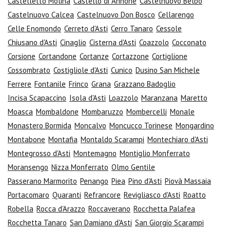
Castelletto Molina
Castello di Annone
Castelnuovo Belbo
Castelnuovo Calcea
Castelnuovo Don Bosco
Cellarengo
Celle Enomondo
Cerreto d'Asti
Cerro Tanaro
Cessole
Chiusano d'Asti
Cinaglio
Cisterna d'Asti
Coazzolo
Cocconato
Corsione
Cortandone
Cortanze
Cortazzone
Cortiglione
Cossombrato
Costigliole d'Asti
Cunico
Dusino San Michele
Ferrere
Fontanile
Frinco
Grana
Grazzano Badoglio
Incisa Scapaccino
Isola d'Asti
Loazzolo
Maranzana
Maretto
Moasca
Mombaldone
Mombaruzzo
Mombercelli
Monale
Monastero Bormida
Moncalvo
Moncucco Torinese
Mongardino
Montabone
Montafia
Montaldo Scarampi
Montechiaro d'Asti
Montegrosso d'Asti
Montemagno
Montiglio Monferrato
Moransengo
Nizza Monferrato
Olmo Gentile
Passerano Marmorito
Penango
Piea
Pino d'Asti
Piovà Massaia
Portacomaro
Quaranti
Refrancore
Revigliasco d'Asti
Roatto
Robella
Rocca d'Arazzo
Roccaverano
Rocchetta Palafea
Rocchetta Tanaro
San Damiano d'Asti
San Giorgio Scarampi