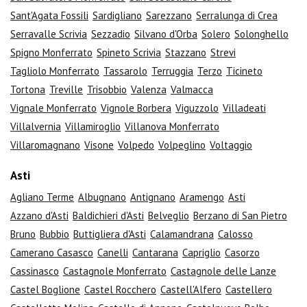
Sant'Agata Fossili
Sardigliano
Sarezzano
Serralunga di Crea
Serravalle Scrivia
Sezzadio
Silvano d'Orba
Solero
Solonghello
Spigno Monferrato
Spineto Scrivia
Stazzano
Strevi
Tagliolo Monferrato
Tassarolo
Terruggia
Terzo
Ticineto
Tortona
Treville
Trisobbio
Valenza
Valmacca
Vignale Monferrato
Vignole Borbera
Viguzzolo
Villadeati
Villalvernia
Villamiroglio
Villanova Monferrato
Villaromagnano
Visone
Volpedo
Volpeglino
Voltaggio
Asti
Agliano Terme
Albugnano
Antignano
Aramengo
Asti
Azzano d'Asti
Baldichieri d'Asti
Belveglio
Berzano di San Pietro
Bruno
Bubbio
Buttigliera d'Asti
Calamandrana
Calosso
Camerano Casasco
Canelli
Cantarana
Capriglio
Casorzo
Cassinasco
Castagnole Monferrato
Castagnole delle Lanze
Castel Boglione
Castel Rocchero
Castell'Alfero
Castellero