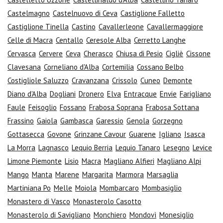
Castelmagno
Castelnuovo di Ceva
Castiglione Falletto
Castiglione Tinella
Castino
Cavallerleone
Cavallermaggiore
Celle di Macra
Centallo
Ceresole Alba
Cerretto Langhe
Cervasca
Cervere
Ceva
Cherasco
Chiusa di Pesio
Cigliè
Cissone
Clavesana
Corneliano d'Alba
Cortemilia
Cossano Belbo
Costigliole Saluzzo
Cravanzana
Crissolo
Cuneo
Demonte
Diano d'Alba
Dogliani
Dronero
Elva
Entracque
Envie
Farigliano
Faule
Feisoglio
Fossano
Frabosa Soprana
Frabosa Sottana
Frassino
Gaiola
Gambasca
Garessio
Genola
Gorzegno
Gottasecca
Govone
Grinzane Cavour
Guarene
Igliano
Isasca
La Morra
Lagnasco
Lequio Berria
Lequio Tanaro
Lesegno
Levice
Limone Piemonte
Lisio
Macra
Magliano Alfieri
Magliano Alpi
Mango
Manta
Marene
Margarita
Marmora
Marsaglia
Martiniana Po
Melle
Moiola
Mombarcaro
Mombasiglio
Monastero di Vasco
Monasterolo Casotto
Monasterolo di Savigliano
Monchiero
Mondovì
Monesiglio