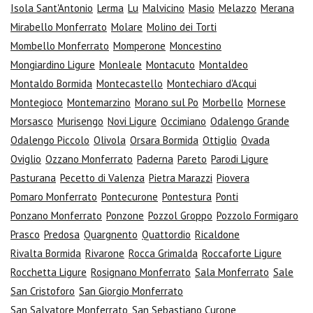
Isola Sant'Antonio
Lerma
Lu
Malvicino
Masio
Melazzo
Merana
Mirabello Monferrato
Molare
Molino dei Torti
Mombello Monferrato
Momperone
Moncestino
Mongiardino Ligure
Monleale
Montacuto
Montaldeo
Montaldo Bormida
Montecastello
Montechiaro d'Acqui
Montegioco
Montemarzino
Morano sul Po
Morbello
Mornese
Morsasco
Murisengo
Novi Ligure
Occimiano
Odalengo Grande
Odalengo Piccolo
Olivola
Orsara Bormida
Ottiglio
Ovada
Oviglio
Ozzano Monferrato
Paderna
Pareto
Parodi Ligure
Pasturana
Pecetto di Valenza
Pietra Marazzi
Piovera
Pomaro Monferrato
Pontecurone
Pontestura
Ponti
Ponzano Monferrato
Ponzone
Pozzol Groppo
Pozzolo Formigaro
Prasco
Predosa
Quargnento
Quattordio
Ricaldone
Rivalta Bormida
Rivarone
Rocca Grimalda
Roccaforte Ligure
Rocchetta Ligure
Rosignano Monferrato
Sala Monferrato
Sale
San Cristoforo
San Giorgio Monferrato
San Salvatore Monferrato
San Sebastiano Curone