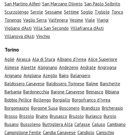
San Martino Alfieri
San Marzano Oliveto
San Paolo Solbrito
Scurzolengo
Serole
Sessame
Settime
Soglio
Tigliole
Tonco
Tonengo
Vaglio Serra
Valfenera
Vesime
Viale
Viarigi
Vigliano d'Asti
Villa San Secondo
Villafranca d'Asti
Villanova d'Asti
Vinchio
Torino
Agliè
Airasca
Ala di Stura
Albiano d'Ivrea
Alice Superiore
Almese
Alpette
Alpignano
Andezeno
Andrate
Angrogna
Arignano
Avigliana
Azeglio
Bairo
Balangero
Baldissero Canavese
Baldissero Torinese
Balme
Banchette
Barbania
Bardonecchia
Barone Canavese
Beinasco
Bibiana
Bobbio Pellice
Bollengo
Borgiallo
Borgofranco d'Ivrea
Borgomasino
Borgone Susa
Bosconero
Brandizzo
Bricherasio
Brosso
Brozolo
Bruino
Brusasco
Bruzolo
Buriasco
Burolo
Busano
Bussoleno
Buttigliera Alta
Cafasse
Caluso
Cambiano
Campiglione Fenile
Candia Canavese
Candiolo
Canischio