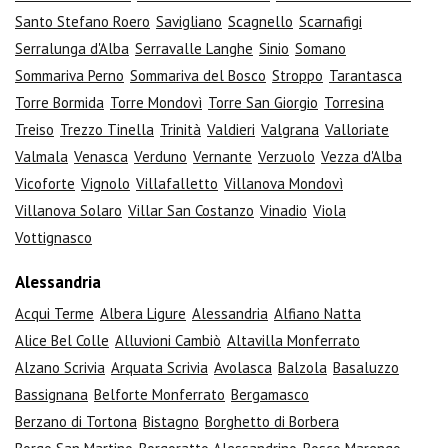
Santo Stefano Roero
Savigliano
Scagnello
Scarnafigi
Serralunga d'Alba
Serravalle Langhe
Sinio
Somano
Sommariva Perno
Sommariva del Bosco
Stroppo
Tarantasca
Torre Bormida
Torre Mondovì
Torre San Giorgio
Torresina
Treiso
Trezzo Tinella
Trinità
Valdieri
Valgrana
Valloriate
Valmala
Venasca
Verduno
Vernante
Verzuolo
Vezza d'Alba
Vicoforte
Vignolo
Villafalletto
Villanova Mondovì
Villanova Solaro
Villar San Costanzo
Vinadio
Viola
Vottignasco
Alessandria
Acqui Terme
Albera Ligure
Alessandria
Alfiano Natta
Alice Bel Colle
Alluvioni Cambiò
Altavilla Monferrato
Alzano Scrivia
Arquata Scrivia
Avolasca
Balzola
Basaluzzo
Bassignana
Belforte Monferrato
Bergamasco
Berzano di Tortona
Bistagno
Borghetto di Borbera