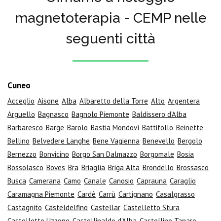
magnetoterapia - CEMP nelle
seguenti città
Cuneo
Acceglio
Aisone
Alba
Albaretto della Torre
Alto
Argentera
Arguello
Bagnasco
Bagnolo Piemonte
Baldissero d'Alba
Barbaresco
Barge
Barolo
Bastia Mondovì
Battifollo
Beinette
Bellino
Belvedere Langhe
Bene Vagienna
Benevello
Bergolo
Bernezzo
Bonvicino
Borgo San Dalmazzo
Borgomale
Bosia
Bossolasco
Boves
Bra
Briaglia
Briga Alta
Brondello
Brossasco
Busca
Camerana
Camo
Canale
Canosio
Caprauna
Caraglio
Caramagna Piemonte
Cardè
Carrù
Cartignano
Casalgrasso
Castagnito
Casteldelfino
Castellar
Castelletto Stura
Castelletto Uzzone
Castellinaldo d'Alba
Castellino Tanaro