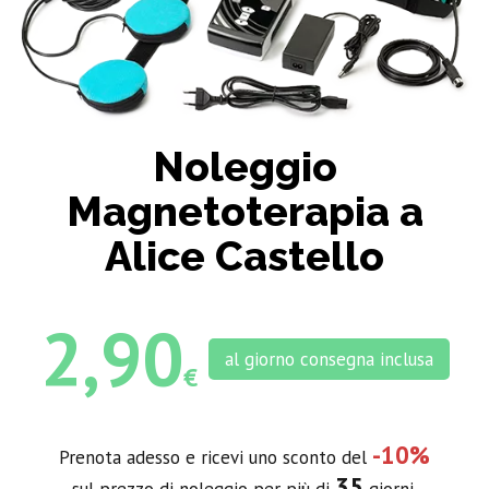
Noleggio
Magnetoterapia a
Alice Castello
2,90
al giorno consegna inclusa
€
-10%
Prenota adesso e ricevi uno sconto del
35
sul prezzo di noleggio per più di
giorni.