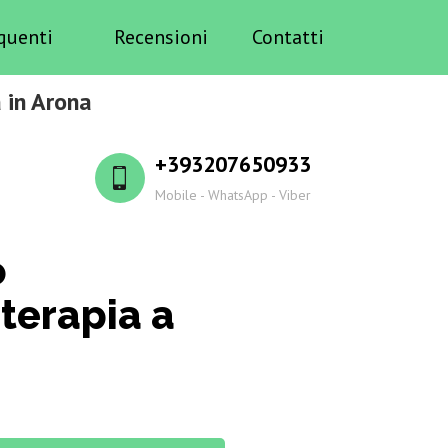
quenti
Recensioni
Contatti
 in Arona
+393207650933
Mobile - WhatsApp - Viber
o
terapia a