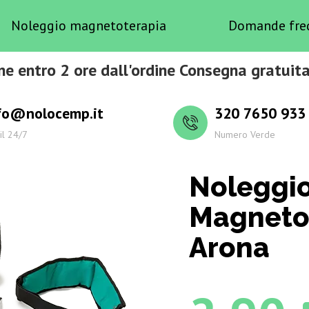
Noleggio magnetoterapia
Domande fre
ne entro 2 ore dall'ordine Consegna gratuita
fo@nolocemp.it
320 7650 933
il 24/7
Numero Verde
Noleggi
Magneto
Arona