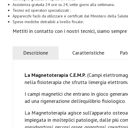
Assistenza gratuita 24 ore su 24, sette giorni alla settimana;
Tecnici ed operatori specializzati ;
Apparecchi facili da utilizzare e certificati dal Ministero della Salute
Spese mediche detraibili a livello fiscale;
Mettiti in contatto con i nostri tecnici, siamo sempre
Descrizione
Caratteristiche
Pat
La Magnetoterapia C.E.M.P.
(Campi elettromagne
nella fisioterapia che sfrutta l’energia elettroma
I campi magnetici che entrano in gioco generano
ad una rigenerazione dell’equilibrio fisiologico.
La Magnetoterapia agisce sull’apparato osteoar
impiegata in molteplici patologie, dalle più 
pseudoartrosi, necrosi ossee, gonartrosi, coxartrosi,