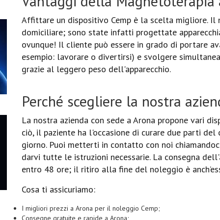
Vantaggi della Magnetoterapia 
Affittare un dispositivo Cemp è la scelta migliore. Il
domiciliare; sono state infatti progettate apparecchi
ovunque! Il cliente può essere in grado di portare ava
esempio: lavorare o divertirsi) e svolgere simultan
grazie al leggero peso dell'apparecchio.
Perché scegliere la nostra azien
La nostra azienda con sede a Arona propone vari dis
ciò, il paziente ha l'occasione di curare due parti de
giorno. Puoi metterti in contatto con noi chiamandoci
darvi tutte le istruzioni necessarie. La consegna del
entro 48 ore; il ritiro alla fine del noleggio è anch’es
Cosa ti assicuriamo:
I migliori prezzi a Arona per il noleggio Cemp;
Consegne gratuite e rapide a Arona;