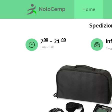
Home
Spedizio
00
00
in
7
– 21
Lun - Sab
Ema