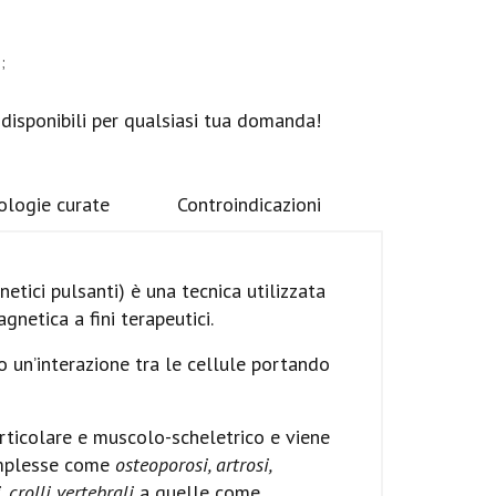
;
 disponibili per qualsiasi tua domanda!
ologie curate
Controindicazioni
tici pulsanti) è una tecnica utilizzata
gnetica a fini terapeutici.
 un’interazione tra le cellule portando
ticolare e muscolo-scheletrico e viene
complesse come
osteoporosi, artrosi,
 crolli vertebrali
a quelle come