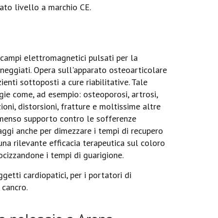
ato livello a marchio CE.
ampi elettromagnetici pulsati per la
anneggiati. Opera sull'apparato osteoarticolare
nti sottoposti a cure riabilitative. Tale
gie come, ad esempio: osteoporosi, artrosi,
zioni, distorsioni, fratture e moltissime altre
immenso supporto contro le sofferenze
aggi anche per dimezzare i tempi di recupero
una rilevante efficacia terapeutica sul coloro
locizzandone i tempi di guarigione.
etti cardiopatici, per i portatori di
 cancro.