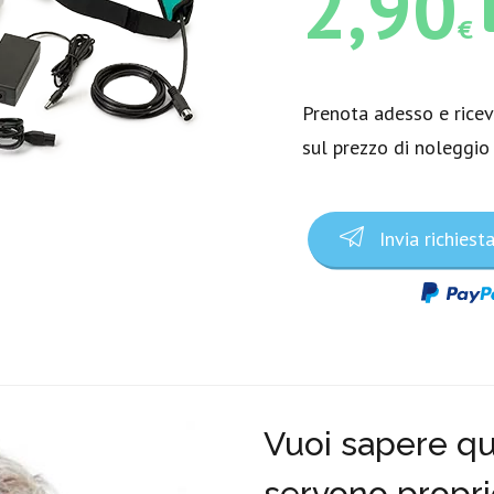
2,90
€
Prenota adesso e rice
sul prezzo di noleggio
Invia richiest
Vuoi sapere qua
servono propri