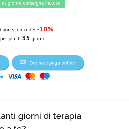
al giorno consegna inclusa
-10%
vi uno sconto del
35
 per più di
giorni.
a
Ordina e paga online
nti giorni di terapia
o a te?