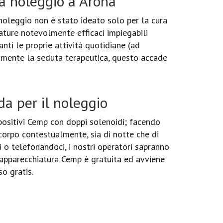
a noleggio a Arona
 noleggio non è stato ideato solo per la cura
ature notevolmente efficaci impiegabili
nti le proprie attività quotidiane (ad
eamente la seduta terapeutica, questo accade
da per il noleggio
positivi Cemp con doppi solenoidi; facendo
l corpo contestualmente, sia di notte che di
 o telefonandoci, i nostri operatori sapranno
l'apparecchiatura Cemp è gratuita ed avviene
so gratis.