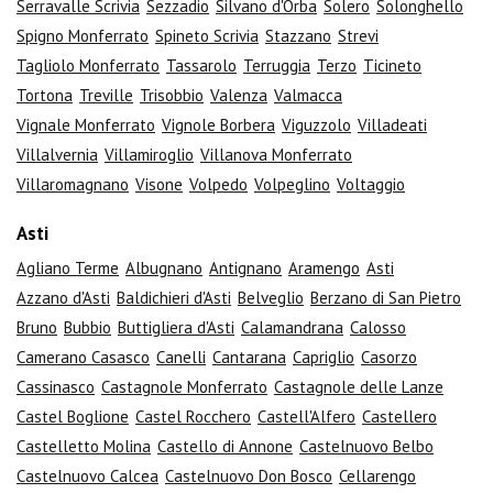
Serravalle Scrivia
Sezzadio
Silvano d'Orba
Solero
Solonghello
Spigno Monferrato
Spineto Scrivia
Stazzano
Strevi
Tagliolo Monferrato
Tassarolo
Terruggia
Terzo
Ticineto
Tortona
Treville
Trisobbio
Valenza
Valmacca
Vignale Monferrato
Vignole Borbera
Viguzzolo
Villadeati
Villalvernia
Villamiroglio
Villanova Monferrato
Villaromagnano
Visone
Volpedo
Volpeglino
Voltaggio
Asti
Agliano Terme
Albugnano
Antignano
Aramengo
Asti
Azzano d'Asti
Baldichieri d'Asti
Belveglio
Berzano di San Pietro
Bruno
Bubbio
Buttigliera d'Asti
Calamandrana
Calosso
Camerano Casasco
Canelli
Cantarana
Capriglio
Casorzo
Cassinasco
Castagnole Monferrato
Castagnole delle Lanze
Castel Boglione
Castel Rocchero
Castell'Alfero
Castellero
Castelletto Molina
Castello di Annone
Castelnuovo Belbo
Castelnuovo Calcea
Castelnuovo Don Bosco
Cellarengo