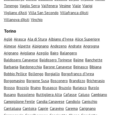
Tonengo
Vaglio Serra
Valfenera
Vesime
Viale
Viarigi
Vigliano d'Asti
Villa San Secondo
Villafranca d'Asti
Villanova d'Asti
Vinchio
Torino
Agliè
Airasca
Ala di Stura
Albiano d'Ivrea
Alice Superiore
Almese
Alpette
Alpignano
Andezeno
Andrate
Angrogna
Arignano
Avigliana
Azeglio
Bairo
Balangero
Baldissero Canavese
Baldissero Torinese
Balme
Banchette
Barbania
Bardonecchia
Barone Canavese
Beinasco
Bibiana
Bobbio Pellice
Bollengo
Borgiallo
Borgofranco d'Ivrea
Borgomasino
Borgone Susa
Bosconero
Brandizzo
Bricherasio
Brosso
Brozolo
Bruino
Brusasco
Bruzolo
Buriasco
Burolo
Busano
Bussoleno
Buttigliera Alta
Cafasse
Caluso
Cambiano
Campiglione Fenile
Candia Canavese
Candiolo
Canischio
Cantalupa
Cantoira
Caprie
Caravino
Carema
Carignano