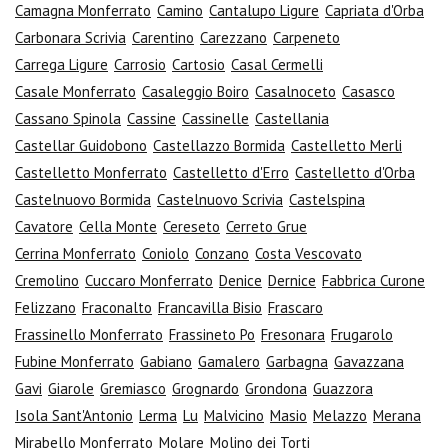
Camagna Monferrato
Camino
Cantalupo Ligure
Capriata d'Orba
Carbonara Scrivia
Carentino
Carezzano
Carpeneto
Carrega Ligure
Carrosio
Cartosio
Casal Cermelli
Casale Monferrato
Casaleggio Boiro
Casalnoceto
Casasco
Cassano Spinola
Cassine
Cassinelle
Castellania
Castellar Guidobono
Castellazzo Bormida
Castelletto Merli
Castelletto Monferrato
Castelletto d'Erro
Castelletto d'Orba
Castelnuovo Bormida
Castelnuovo Scrivia
Castelspina
Cavatore
Cella Monte
Cereseto
Cerreto Grue
Cerrina Monferrato
Coniolo
Conzano
Costa Vescovato
Cremolino
Cuccaro Monferrato
Denice
Dernice
Fabbrica Curone
Felizzano
Fraconalto
Francavilla Bisio
Frascaro
Frassinello Monferrato
Frassineto Po
Fresonara
Frugarolo
Fubine Monferrato
Gabiano
Gamalero
Garbagna
Gavazzana
Gavi
Giarole
Gremiasco
Grognardo
Grondona
Guazzora
Isola Sant'Antonio
Lerma
Lu
Malvicino
Masio
Melazzo
Merana
Mirabello Monferrato
Molare
Molino dei Torti