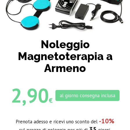
Noleggio
Magnetoterapia a
Armeno
2,90
al giorno consegna inclusa
€
-10%
Prenota adesso e ricevi uno sconto del
35
sul prezzo di noleggio per più di
giorni.