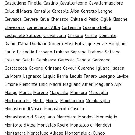
Castiglione Tinella
Castino
Cavallerleone
Cavallermaggiore
Celle di Macra
Centallo
Ceresole Alba
Cerretto Langhe
Cervasca
Cervere
Ceva
Cherasco
Chiusa di Pesio
Cigliè
Cissone
Clavesana
Corneliano d'Alba
Cortemilia
Cossano Belbo
Costigliole Saluzzo
Cravanzana
Crissolo
Cuneo
Demonte
Diano d'Alba
Dogliani
Dronero
Elva
Entracque
Envie
Farigliano
Faule
Feisoglio
Fossano
Frabosa Soprana
Frabosa Sottana
Frassino
Gaiola
Gambasca
Garessio
Genola
Gorzegno
Gottasecca
Govone
Grinzane Cavour
Guarene
Igliano
Isasca
La Morra
Lagnasco
Lequio Berria
Lequio Tanaro
Lesegno
Levice
Limone Piemonte
Lisio
Macra
Magliano Alfieri
Magliano Alpi
Mango
Manta
Marene
Margarita
Marmora
Marsaglia
Martiniana Po
Melle
Moiola
Mombarcaro
Mombasiglio
Monastero di Vasco
Monasterolo Casotto
Monasterolo di Savigliano
Monchiero
Mondovì
Monesiglio
Monforte d'Alba
Montaldo Roero
Montaldo di Mondovì
Montanera
Montelupo Albese
Montemale di Cuneo