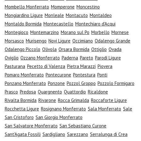
Mombello Monferrato
Momperone
Moncestino
Mongiardino Ligure
Monleale
Montacuto
Montaldeo
Montaldo Bormida
Montecastello
Montechiaro d'Acqui
Montegioco
Montemarzino
Morano sul Po
Morbello
Mornese
Morsasco
Murisengo
Novi Ligure
Occimiano
Odalengo Grande
Odalengo Piccolo
Olivola
Orsara Bormida
Ottiglio
Ovada
Oviglio
Ozzano Monferrato
Paderna
Pareto
Parodi Ligure
Pasturana
Pecetto di Valenza
Pietra Marazzi
Piovera
Pomaro Monferrato
Pontecurone
Pontestura
Ponti
Ponzano Monferrato
Ponzone
Pozzol Groppo
Pozzolo Formigaro
Prasco
Predosa
Quargnento
Quattordio
Ricaldone
Rivalta Bormida
Rivarone
Rocca Grimalda
Roccaforte Ligure
Rocchetta Ligure
Rosignano Monferrato
Sala Monferrato
Sale
San Cristoforo
San Giorgio Monferrato
San Salvatore Monferrato
San Sebastiano Curone
Sant'Agata Fossili
Sardigliano
Sarezzano
Serralunga di Crea