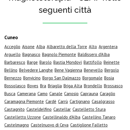
seguenti città
Cuneo
Acceglio
Aisone
Alba
Albaretto della Torre
Alto
Argentera
Arguello
Bagnasco
Bagnolo Piemonte
Baldissero d'Alba
Barbaresco
Barge
Barolo
Bastia Mondovì
Battifollo
Beinette
Bellino
Belvedere Langhe
Bene Vagienna
Benevello
Bergolo
Bernezzo
Bonvicino
Borgo San Dalmazzo
Borgomale
Bosia
Bossolasco
Boves
Bra
Briaglia
Briga Alta
Brondello
Brossasco
Busca
Camerana
Camo
Canale
Canosio
Caprauna
Caraglio
Caramagna Piemonte
Cardè
Carrù
Cartignano
Casalgrasso
Castagnito
Casteldelfino
Castellar
Castelletto Stura
Castelletto Uzzone
Castellinaldo d'Alba
Castellino Tanaro
Castelmagno
Castelnuovo di Ceva
Castiglione Falletto