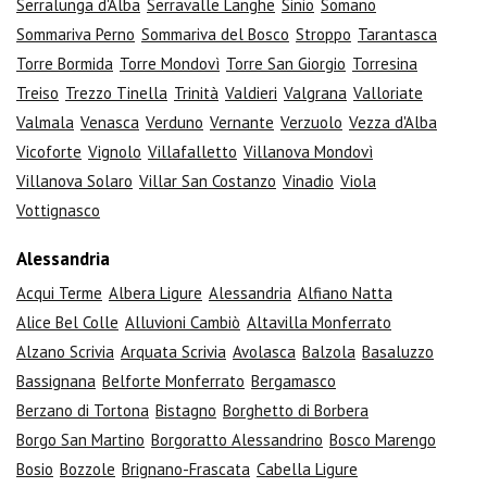
Serralunga d'Alba
Serravalle Langhe
Sinio
Somano
Sommariva Perno
Sommariva del Bosco
Stroppo
Tarantasca
Torre Bormida
Torre Mondovì
Torre San Giorgio
Torresina
Treiso
Trezzo Tinella
Trinità
Valdieri
Valgrana
Valloriate
Valmala
Venasca
Verduno
Vernante
Verzuolo
Vezza d'Alba
Vicoforte
Vignolo
Villafalletto
Villanova Mondovì
Villanova Solaro
Villar San Costanzo
Vinadio
Viola
Vottignasco
Alessandria
Acqui Terme
Albera Ligure
Alessandria
Alfiano Natta
Alice Bel Colle
Alluvioni Cambiò
Altavilla Monferrato
Alzano Scrivia
Arquata Scrivia
Avolasca
Balzola
Basaluzzo
Bassignana
Belforte Monferrato
Bergamasco
Berzano di Tortona
Bistagno
Borghetto di Borbera
Borgo San Martino
Borgoratto Alessandrino
Bosco Marengo
Bosio
Bozzole
Brignano-Frascata
Cabella Ligure