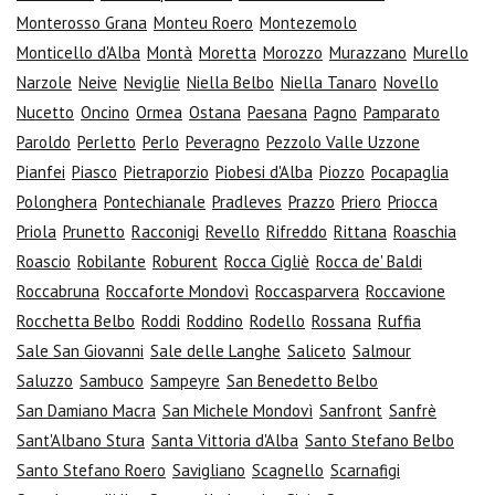
Monterosso Grana
Monteu Roero
Montezemolo
Monticello d'Alba
Montà
Moretta
Morozzo
Murazzano
Murello
Narzole
Neive
Neviglie
Niella Belbo
Niella Tanaro
Novello
Nucetto
Oncino
Ormea
Ostana
Paesana
Pagno
Pamparato
Paroldo
Perletto
Perlo
Peveragno
Pezzolo Valle Uzzone
Pianfei
Piasco
Pietraporzio
Piobesi d'Alba
Piozzo
Pocapaglia
Polonghera
Pontechianale
Pradleves
Prazzo
Priero
Priocca
Priola
Prunetto
Racconigi
Revello
Rifreddo
Rittana
Roaschia
Roascio
Robilante
Roburent
Rocca Cigliè
Rocca de' Baldi
Roccabruna
Roccaforte Mondovì
Roccasparvera
Roccavione
Rocchetta Belbo
Roddi
Roddino
Rodello
Rossana
Ruffia
Sale San Giovanni
Sale delle Langhe
Saliceto
Salmour
Saluzzo
Sambuco
Sampeyre
San Benedetto Belbo
San Damiano Macra
San Michele Mondovì
Sanfront
Sanfrè
Sant'Albano Stura
Santa Vittoria d'Alba
Santo Stefano Belbo
Santo Stefano Roero
Savigliano
Scagnello
Scarnafigi