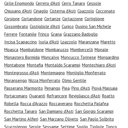
Celle Enomondo
Cerreto d'Asti
Cerro Tanaro
Cessole
Chiusano d'Asti
Cinaglio
Cisterna d'Asti
Coazzolo
Cocconato
Corsione
Cortandone
Cortanze
Cortazzone
Cortiglione
Cossombrato
Costigliole d'Asti
Cunico
Dusino San Michele
Ferrere
Fontanile
Frinco
Grana
Grazzano Badoglio
Incisa Scapaccino
Isola d'Asti
Loazzolo
Maranzana
Maretto
Moasca
Mombaldone
Mombaruzzo
Mombercelli
Monale
Monastero Bormida
Moncalvo
Moncucco Torinese
Mongardino
Montabone
Montafia
Montaldo Scarampi
Montechiaro d'Asti
Montegrosso d'Asti
Montemagno
Montiglio Monferrato
Moransengo
Nizza Monferrato
Olmo Gentile
Passerano Marmorito
Penango
Piea
Pino d'Asti
Piovà Massaia
Portacomaro
Quaranti
Refrancore
Revigliasco d'Asti
Roatto
Robella
Rocca d'Arazzo
Roccaverano
Rocchetta Palafea
Rocchetta Tanaro
San Damiano d'Asti
San Giorgio Scarampi
San Martino Alfieri
San Marzano Oliveto
San Paolo Solbrito
Scurzolengo
Serole
Sessame
Settime
Soglio
Tigliole
Tonco