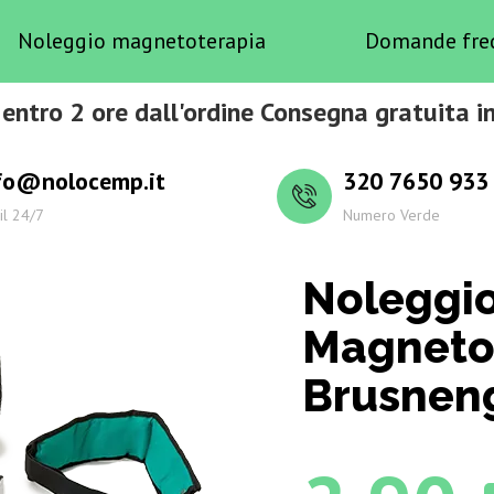
Noleggio magnetoterapia
Domande fre
entro 2 ore dall'ordine Consegna gratuita 
fo@nolocemp.it
320 7650 933
il 24/7
Numero Verde
Noleggi
Magneto
Brusnen