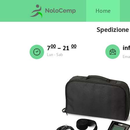
Home
Spedizione 
00
00
in
7
– 21
Lun - Sab
Ema