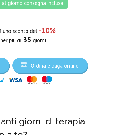
al giorno consegna inclusa
-10%
vi uno sconto del
35
 per più di
giorni.
a
Ordina e paga online
nti giorni di terapia
o a te?