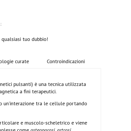
;
 qualsiasi tuo dubbio!
ologie curate
Controindicazioni
tici pulsanti) è una tecnica utilizzata
gnetica a fini terapeutici.
 un’interazione tra le cellule portando
ticolare e muscolo-scheletrico e viene
complesse come
osteoporosi, artrosi,