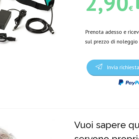
2,90
€
Prenota adesso e rice
sul prezzo di noleggio
Invia richiest
Vuoi sapere qua
servono propri