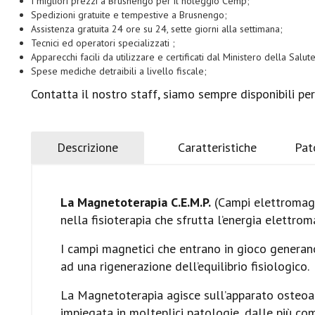
I migliori prezzi a Brusnengo per il noleggio Cemp;
Spedizioni gratuite e tempestive a Brusnengo;
Assistenza gratuita 24 ore su 24, sette giorni alla settimana;
Tecnici ed operatori specializzati ;
Apparecchi facili da utilizzare e certificati dal Ministero della Salute
Spese mediche detraibili a livello fiscale;
Contatta il nostro staff, siamo sempre disponibili per
Descrizione
Caratteristiche
Pat
La Magnetoterapia C.E.M.P.
(Campi elettromagne
nella fisioterapia che sfrutta l’energia elettroma
I campi magnetici che entrano in gioco generano
ad una rigenerazione dell’equilibrio fisiologico.
La Magnetoterapia agisce sull’apparato osteoar
impiegata in molteplici patologie, dalle più 