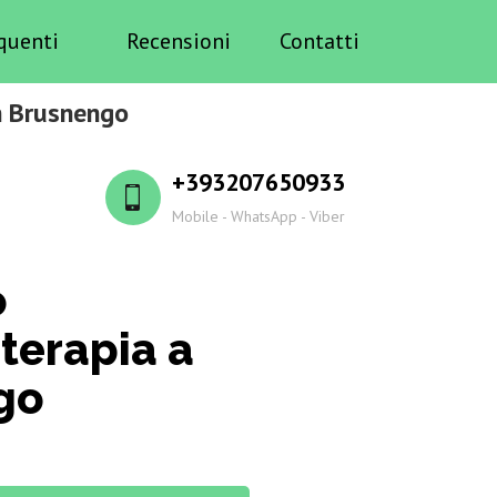
quenti
Recensioni
Contatti
in Brusnengo
+393207650933
Mobile - WhatsApp - Viber
o
terapia a
go