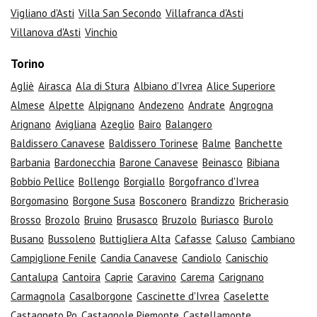
Vigliano d'Asti
Villa San Secondo
Villafranca d'Asti
Villanova d'Asti
Vinchio
Torino
Agliè
Airasca
Ala di Stura
Albiano d'Ivrea
Alice Superiore
Almese
Alpette
Alpignano
Andezeno
Andrate
Angrogna
Arignano
Avigliana
Azeglio
Bairo
Balangero
Baldissero Canavese
Baldissero Torinese
Balme
Banchette
Barbania
Bardonecchia
Barone Canavese
Beinasco
Bibiana
Bobbio Pellice
Bollengo
Borgiallo
Borgofranco d'Ivrea
Borgomasino
Borgone Susa
Bosconero
Brandizzo
Bricherasio
Brosso
Brozolo
Bruino
Brusasco
Bruzolo
Buriasco
Burolo
Busano
Bussoleno
Buttigliera Alta
Cafasse
Caluso
Cambiano
Campiglione Fenile
Candia Canavese
Candiolo
Canischio
Cantalupa
Cantoira
Caprie
Caravino
Carema
Carignano
Carmagnola
Casalborgone
Cascinette d'Ivrea
Caselette
Castagneto Po
Castagnole Piemonte
Castellamonte