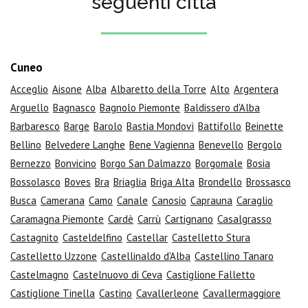
seguenti città
Cuneo
Acceglio
Aisone
Alba
Albaretto della Torre
Alto
Argentera
Arguello
Bagnasco
Bagnolo Piemonte
Baldissero d'Alba
Barbaresco
Barge
Barolo
Bastia Mondovì
Battifollo
Beinette
Bellino
Belvedere Langhe
Bene Vagienna
Benevello
Bergolo
Bernezzo
Bonvicino
Borgo San Dalmazzo
Borgomale
Bosia
Bossolasco
Boves
Bra
Briaglia
Briga Alta
Brondello
Brossasco
Busca
Camerana
Camo
Canale
Canosio
Caprauna
Caraglio
Caramagna Piemonte
Cardè
Carrù
Cartignano
Casalgrasso
Castagnito
Casteldelfino
Castellar
Castelletto Stura
Castelletto Uzzone
Castellinaldo d'Alba
Castellino Tanaro
Castelmagno
Castelnuovo di Ceva
Castiglione Falletto
Castiglione Tinella
Castino
Cavallerleone
Cavallermaggiore