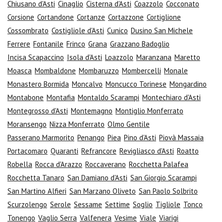
Chiusano d'Asti
Cinaglio
Cisterna d'Asti
Coazzolo
Cocconato
Corsione
Cortandone
Cortanze
Cortazzone
Cortiglione
Cossombrato
Costigliole d'Asti
Cunico
Dusino San Michele
Ferrere
Fontanile
Frinco
Grana
Grazzano Badoglio
Incisa Scapaccino
Isola d'Asti
Loazzolo
Maranzana
Maretto
Moasca
Mombaldone
Mombaruzzo
Mombercelli
Monale
Monastero Bormida
Moncalvo
Moncucco Torinese
Mongardino
Montabone
Montafia
Montaldo Scarampi
Montechiaro d'Asti
Montegrosso d'Asti
Montemagno
Montiglio Monferrato
Moransengo
Nizza Monferrato
Olmo Gentile
Passerano Marmorito
Penango
Piea
Pino d'Asti
Piovà Massaia
Portacomaro
Quaranti
Refrancore
Revigliasco d'Asti
Roatto
Robella
Rocca d'Arazzo
Roccaverano
Rocchetta Palafea
Rocchetta Tanaro
San Damiano d'Asti
San Giorgio Scarampi
San Martino Alfieri
San Marzano Oliveto
San Paolo Solbrito
Scurzolengo
Serole
Sessame
Settime
Soglio
Tigliole
Tonco
Tonengo
Vaglio Serra
Valfenera
Vesime
Viale
Viarigi