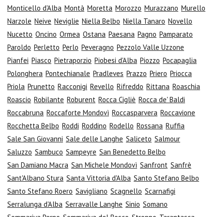
Monticello d'Alba
Montà
Moretta
Morozzo
Murazzano
Murello
Narzole
Neive
Neviglie
Niella Belbo
Niella Tanaro
Novello
Nucetto
Oncino
Ormea
Ostana
Paesana
Pagno
Pamparato
Paroldo
Perletto
Perlo
Peveragno
Pezzolo Valle Uzzone
Pianfei
Piasco
Pietraporzio
Piobesi d'Alba
Piozzo
Pocapaglia
Polonghera
Pontechianale
Pradleves
Prazzo
Priero
Priocca
Priola
Prunetto
Racconigi
Revello
Rifreddo
Rittana
Roaschia
Roascio
Robilante
Roburent
Rocca Cigliè
Rocca de' Baldi
Roccabruna
Roccaforte Mondovì
Roccasparvera
Roccavione
Rocchetta Belbo
Roddi
Roddino
Rodello
Rossana
Ruffia
Sale San Giovanni
Sale delle Langhe
Saliceto
Salmour
Saluzzo
Sambuco
Sampeyre
San Benedetto Belbo
San Damiano Macra
San Michele Mondovì
Sanfront
Sanfrè
Sant'Albano Stura
Santa Vittoria d'Alba
Santo Stefano Belbo
Santo Stefano Roero
Savigliano
Scagnello
Scarnafigi
Serralunga d'Alba
Serravalle Langhe
Sinio
Somano