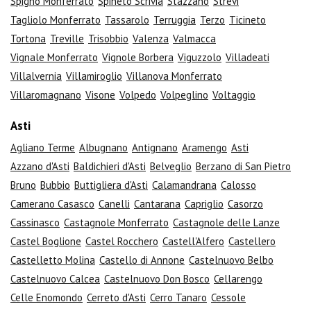
Spigno Monferrato
Spineto Scrivia
Stazzano
Strevi
Tagliolo Monferrato
Tassarolo
Terruggia
Terzo
Ticineto
Tortona
Treville
Trisobbio
Valenza
Valmacca
Vignale Monferrato
Vignole Borbera
Viguzzolo
Villadeati
Villalvernia
Villamiroglio
Villanova Monferrato
Villaromagnano
Visone
Volpedo
Volpeglino
Voltaggio
Asti
Agliano Terme
Albugnano
Antignano
Aramengo
Asti
Azzano d'Asti
Baldichieri d'Asti
Belveglio
Berzano di San Pietro
Bruno
Bubbio
Buttigliera d'Asti
Calamandrana
Calosso
Camerano Casasco
Canelli
Cantarana
Capriglio
Casorzo
Cassinasco
Castagnole Monferrato
Castagnole delle Lanze
Castel Boglione
Castel Rocchero
Castell'Alfero
Castellero
Castelletto Molina
Castello di Annone
Castelnuovo Belbo
Castelnuovo Calcea
Castelnuovo Don Bosco
Cellarengo
Celle Enomondo
Cerreto d'Asti
Cerro Tanaro
Cessole