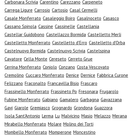
Carbonara Scrivia
Carentino
Carezzano
Carpeneto
Carrega Ligure
Carrosio
Cartosio
Casal Cermelli
Casale Monferrato
Casaleggio Boiro
Casalnoceto
Casasco
Cassano Spinola
Cassine
Cassinelle
Castellania
Castellar Guidobono
Castellazzo Bormida
Castelletto Merli
Castelletto Monferrato
Castelletto d'Erro
Castelletto d'Orba
Castelnuovo Bormida
Castelnuovo Scrivia
Castelspina
Cavatore
Cella Monte
Cereseto
Cerreto Grue
Cerrina Monferrato
Coniolo
Conzano
Costa Vescovato
Cremolino
Cuccaro Monferrato
Denice
Dernice
Fabbrica Curone
Felizzano
Fraconalto
Francavilla Bisio
Frascaro
Frassinello Monferrato
Frassineto Po
Fresonara
Frugarolo
Fubine Monferrato
Gabiano
Gamalero
Garbagna
Gavazzana
Gavi
Giarole
Gremiasco
Grognardo
Grondona
Guazzora
Isola Sant'Antonio
Lerma
Lu
Malvicino
Masio
Melazzo
Merana
Mirabello Monferrato
Molare
Molino dei Torti
Mombello Monferrato
Momperone
Moncestino