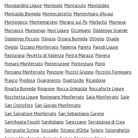
Mongiardino Ligure
Monleale
Montacuto
Montaldeo
Montaldo Bormida
Montecastello
Montechiaro d'Acqui
Montegioco
Montemarzino
Morano sul Po
Morbello
Mornese
Morsasco
Murisengo
Novi Ligure
Occimiano
Odalengo Grande
Odalengo Piccolo
Olivola
Orsara Bormida
Ottiglio
Ovada
Oviglio
Ozzano Monferrato
Paderna
Pareto
Parodi Ligure
Pasturana
Pecetto di Valenza
Pietra Marazzi
Piovera
Pomaro Monferrato
Pontecurone
Pontestura
Ponti
Ponzano Monferrato
Ponzone
Pozzol Groppo
Pozzolo Formigaro
Prasco
Predosa
Quargnento
Quattordio
Ricaldone
Rivalta Bormida
Rivarone
Rocca Grimalda
Roccaforte Ligure
Rocchetta Ligure
Rosignano Monferrato
Sala Monferrato
Sale
San Cristoforo
San Giorgio Monferrato
San Salvatore Monferrato
San Sebastiano Curone
Sant'Agata Fossili
Sardigliano
Sarezzano
Serralunga di Crea
Serravalle Scrivia
Sezzadio
Silvano d'Orba
Solero
Solonghello