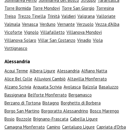
Sommariva Perno
Sommariva del Bosco
Stroppo
Tarantasca
Torre Bormida
Torre Mondovì
Torre San Giorgio
Torresina
Treiso
Trezzo Tinella
Trinità
Valdieri
Valgrana
Valloriate
Valmala
Venasca
Verduno
Vernante
Verzuolo
Vezza d'Alba
Vicoforte
Vignolo
Villafalletto
Villanova Mondovì
Villanova Solaro
Villar San Costanzo
Vinadio
Viola
Vottignasco
Alessandria
Acqui Terme
Albera Ligure
Alessandria
Alfiano Natta
Alice Bel Colle
Alluvioni Cambiò
Altavilla Monferrato
Alzano Scrivia
Arquata Scrivia
Avolasca
Balzola
Basaluzzo
Bassignana
Belforte Monferrato
Bergamasco
Berzano di Tortona
Bistagno
Borghetto di Borbera
Borgo San Martino
Borgoratto Alessandrino
Bosco Marengo
Bosio
Bozzole
Brignano-Frascata
Cabella Ligure
Camagna Monferrato
Camino
Cantalupo Ligure
Capriata d'Orba