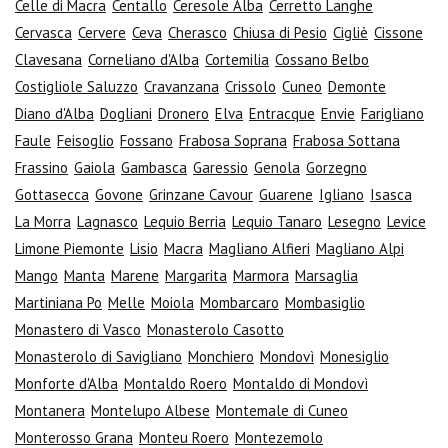
Celle di Macra
Centallo
Ceresole Alba
Cerretto Langhe
Cervasca
Cervere
Ceva
Cherasco
Chiusa di Pesio
Cigliè
Cissone
Clavesana
Corneliano d'Alba
Cortemilia
Cossano Belbo
Costigliole Saluzzo
Cravanzana
Crissolo
Cuneo
Demonte
Diano d'Alba
Dogliani
Dronero
Elva
Entracque
Envie
Farigliano
Faule
Feisoglio
Fossano
Frabosa Soprana
Frabosa Sottana
Frassino
Gaiola
Gambasca
Garessio
Genola
Gorzegno
Gottasecca
Govone
Grinzane Cavour
Guarene
Igliano
Isasca
La Morra
Lagnasco
Lequio Berria
Lequio Tanaro
Lesegno
Levice
Limone Piemonte
Lisio
Macra
Magliano Alfieri
Magliano Alpi
Mango
Manta
Marene
Margarita
Marmora
Marsaglia
Martiniana Po
Melle
Moiola
Mombarcaro
Mombasiglio
Monastero di Vasco
Monasterolo Casotto
Monasterolo di Savigliano
Monchiero
Mondovì
Monesiglio
Monforte d'Alba
Montaldo Roero
Montaldo di Mondovì
Montanera
Montelupo Albese
Montemale di Cuneo
Monterosso Grana
Monteu Roero
Montezemolo