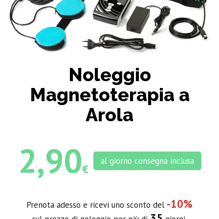
Noleggio
Magnetoterapia a
Arola
2,90
al giorno consegna inclusa
€
-10%
Prenota adesso e ricevi uno sconto del
35
sul prezzo di noleggio per più di
giorni.